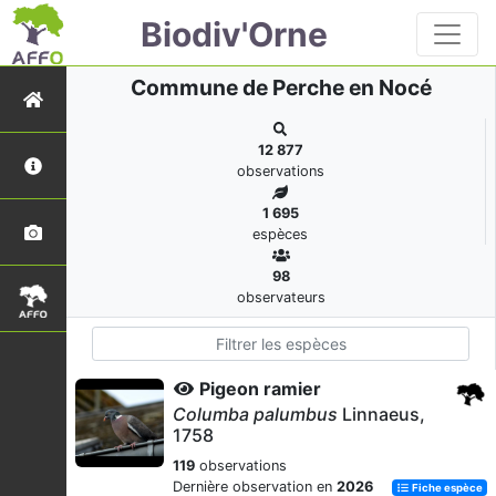
Biodiv'Orne
Commune de Perche en Nocé
12 877
observations
1 695
espèces
98
observateurs
Pigeon ramier
Columba palumbus
Linnaeus,
1758
119
observations
Dernière observation en
2026
Fiche espèce