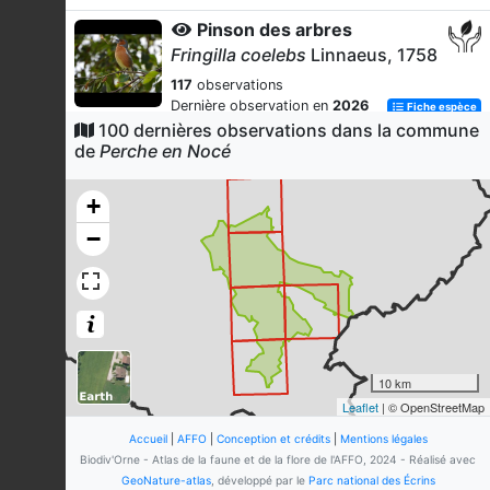
Pinson des arbres
Fringilla coelebs
Linnaeus, 1758
117
observations
Dernière observation en
2026
Fiche espèce
100 dernières observations dans la commune
Merle noir
de
Perche en Nocé
Turdus merula
Linnaeus, 1758
111
observations
+
Dernière observation en
2026
Fiche espèce
−
Tircis (Le)
Pararge aegeria
(Linnaeus, 1758)
99
observations
Dernière observation en
2026
Fiche espèce
Rougegorge familier
10 km
Erithacus rubecula
(Linnaeus,
Leaflet
| © OpenStreetMap
1758)
Accueil
|
AFFO
|
Conception et crédits
|
Mentions légales
90
observations
Biodiv'Orne - Atlas de la faune et de la flore de l'AFFO, 2024 - Réalisé avec
Dernière observation en
2026
Fiche espèce
GeoNature-atlas
, développé par le
Parc national des Écrins