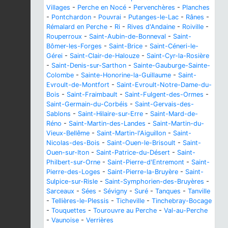
Villages
-
Perche en Nocé
-
Pervenchères
-
Planches
-
Pontchardon
-
Pouvrai
-
Putanges-le-Lac
-
Rânes
-
Rémalard en Perche
-
Ri
-
Rives d'Andaine
-
Roiville
-
Rouperroux
-
Saint-Aubin-de-Bonneval
-
Saint-
Bômer-les-Forges
-
Saint-Brice
-
Saint-Céneri-le-
Gérei
-
Saint-Clair-de-Halouze
-
Saint-Cyr-la-Rosière
-
Saint-Denis-sur-Sarthon
-
Sainte-Gauburge-Sainte-
Colombe
-
Sainte-Honorine-la-Guillaume
-
Saint-
Evroult-de-Montfort
-
Saint-Evroult-Notre-Dame-du-
Bois
-
Saint-Fraimbault
-
Saint-Fulgent-des-Ormes
-
Saint-Germain-du-Corbéis
-
Saint-Gervais-des-
Sablons
-
Saint-Hilaire-sur-Erre
-
Saint-Mard-de-
Réno
-
Saint-Martin-des-Landes
-
Saint-Martin-du-
Vieux-Bellême
-
Saint-Martin-l'Aiguillon
-
Saint-
Nicolas-des-Bois
-
Saint-Ouen-le-Brisoult
-
Saint-
Ouen-sur-Iton
-
Saint-Patrice-du-Désert
-
Saint-
Philbert-sur-Orne
-
Saint-Pierre-d'Entremont
-
Saint-
Pierre-des-Loges
-
Saint-Pierre-la-Bruyère
-
Saint-
Sulpice-sur-Risle
-
Saint-Symphorien-des-Bruyères
-
Sarceaux
-
Sées
-
Sévigny
-
Suré
-
Tanques
-
Tanville
-
Tellières-le-Plessis
-
Ticheville
-
Tinchebray-Bocage
-
Touquettes
-
Tourouvre au Perche
-
Val-au-Perche
-
Vaunoise
-
Verrières