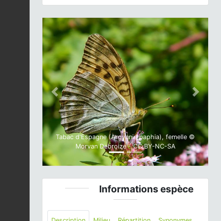
Previous
Next
Tabac d'Espagne (Argynnis paphia), femelle ©
Morvan Debroize - CC BY-NC-SA
Informations espèce
Description
Milieu
Répartition
Synonymes