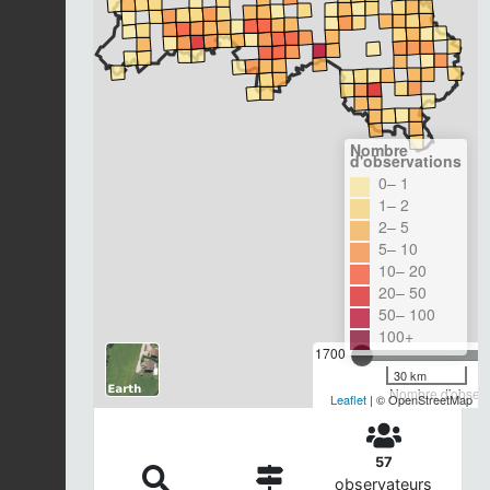
Nombre
d'observations
0– 1
1– 2
2– 5
5– 10
10– 20
20– 50
50– 100
100+
1700
30 km
Nombre d'observa
Leaflet
| © OpenStreetMap
57
observateurs