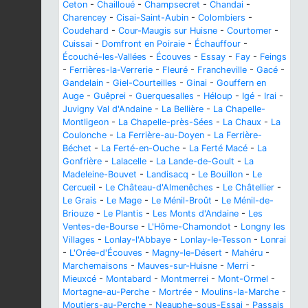
Ceton
-
Chailloué
-
Champsecret
-
Chandai
-
Charencey
-
Cisai-Saint-Aubin
-
Colombiers
-
Coudehard
-
Cour-Maugis sur Huisne
-
Courtomer
-
Cuissai
-
Domfront en Poiraie
-
Échauffour
-
Écouché-les-Vallées
-
Écouves
-
Essay
-
Fay
-
Feings
-
Ferrières-la-Verrerie
-
Fleuré
-
Francheville
-
Gacé
-
Gandelain
-
Giel-Courteilles
-
Ginai
-
Gouffern en
Auge
-
Guêprei
-
Guerquesalles
-
Héloup
-
Igé
-
Irai
-
Juvigny Val d'Andaine
-
La Bellière
-
La Chapelle-
Montligeon
-
La Chapelle-près-Sées
-
La Chaux
-
La
Coulonche
-
La Ferrière-au-Doyen
-
La Ferrière-
Béchet
-
La Ferté-en-Ouche
-
La Ferté Macé
-
La
Gonfrière
-
Lalacelle
-
La Lande-de-Goult
-
La
Madeleine-Bouvet
-
Landisacq
-
Le Bouillon
-
Le
Cercueil
-
Le Château-d'Almenêches
-
Le Châtellier
-
Le Grais
-
Le Mage
-
Le Ménil-Broût
-
Le Ménil-de-
Briouze
-
Le Plantis
-
Les Monts d'Andaine
-
Les
Ventes-de-Bourse
-
L'Hôme-Chamondot
-
Longny les
Villages
-
Lonlay-l'Abbaye
-
Lonlay-le-Tesson
-
Lonrai
-
L'Orée-d'Écouves
-
Magny-le-Désert
-
Mahéru
-
Marchemaisons
-
Mauves-sur-Huisne
-
Merri
-
Mieuxcé
-
Montabard
-
Montmerrei
-
Mont-Ormel
-
Mortagne-au-Perche
-
Mortrée
-
Moulins-la-Marche
-
Moutiers-au-Perche
-
Neauphe-sous-Essai
-
Passais