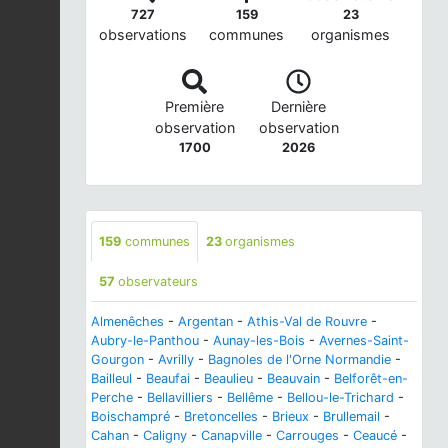
727
159
23
observations
communes
organismes
Première
Dernière
observation
observation
1700
2026
159
communes
23
organismes
57
observateurs
Almenêches
-
Argentan
-
Athis-Val de Rouvre
-
Aubry-le-Panthou
-
Aunay-les-Bois
-
Avernes-Saint-
Gourgon
-
Avrilly
-
Bagnoles de l'Orne Normandie
-
Bailleul
-
Beaufai
-
Beaulieu
-
Beauvain
-
Belforêt-en-
Perche
-
Bellavilliers
-
Bellême
-
Bellou-le-Trichard
-
Boischampré
-
Bretoncelles
-
Brieux
-
Brullemail
-
Cahan
-
Caligny
-
Canapville
-
Carrouges
-
Ceaucé
-