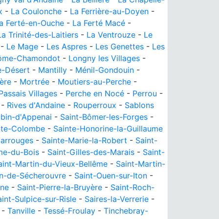
x
-
La Coulonche
-
La Ferrière-au-Doyen
-
a Ferté-en-Ouche
-
La Ferté Macé
-
La Trinité-des-Laitiers
-
La Ventrouze
-
Le
-
Le Mage
-
Les Aspres
-
Les Genettes
-
Les
ôme-Chamondot
-
Longny les Villages
-
e-Désert
-
Mantilly
-
Ménil-Gondouin
-
ère
-
Mortrée
-
Moutiers-au-Perche
-
Passais Villages
-
Perche en Nocé
-
Perrou
-
-
Rives d'Andaine
-
Rouperroux
-
Sablons
ubin-d'Appenai
-
Saint-Bômer-les-Forges
-
nte-Colombe
-
Sainte-Honorine-la-Guillaume
Carrouges
-
Sainte-Marie-la-Robert
-
Saint-
me-du-Bois
-
Saint-Gilles-des-Marais
-
Saint-
aint-Martin-du-Vieux-Bellême
-
Saint-Martin-
n-de-Sécherouvre
-
Saint-Ouen-sur-Iton
-
rne
-
Saint-Pierre-la-Bruyère
-
Saint-Roch-
int-Sulpice-sur-Risle
-
Saires-la-Verrerie
-
-
Tanville
-
Tessé-Froulay
-
Tinchebray-