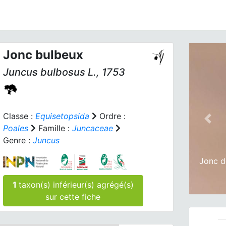
Jonc bulbeux
Juncus bulbosus
L., 1753
Classe :
Equisetopsida
Ordre :
Prev
Poales
Famille :
Juncaceae
Genre :
Juncus
Jonc d
1
taxon(s) inférieur(s) agrégé(s)
sur cette fiche