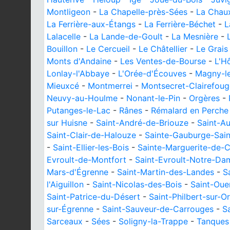
Montligeon
-
La Chapelle-près-Sées
-
La Chau
La Ferrière-aux-Étangs
-
La Ferrière-Béchet
-
L
Lalacelle
-
La Lande-de-Goult
-
La Mesnière
-
Bouillon
-
Le Cercueil
-
Le Châtellier
-
Le Grais
Monts d'Andaine
-
Les Ventes-de-Bourse
-
L'H
Lonlay-l'Abbaye
-
L'Orée-d'Écouves
-
Magny-l
Mieuxcé
-
Montmerrei
-
Montsecret-Clairefoug
Neuvy-au-Houlme
-
Nonant-le-Pin
-
Orgères
-
Putanges-le-Lac
-
Rânes
-
Rémalard en Perche
sur Huisne
-
Saint-André-de-Briouze
-
Saint-A
Saint-Clair-de-Halouze
-
Sainte-Gauburge-Sai
-
Saint-Ellier-les-Bois
-
Sainte-Marguerite-de-
Evroult-de-Montfort
-
Saint-Evroult-Notre-Da
Mars-d'Égrenne
-
Saint-Martin-des-Landes
-
S
l'Aiguillon
-
Saint-Nicolas-des-Bois
-
Saint-Oue
Saint-Patrice-du-Désert
-
Saint-Philbert-sur-O
sur-Égrenne
-
Saint-Sauveur-de-Carrouges
-
Sa
Sarceaux
-
Sées
-
Soligny-la-Trappe
-
Tanques