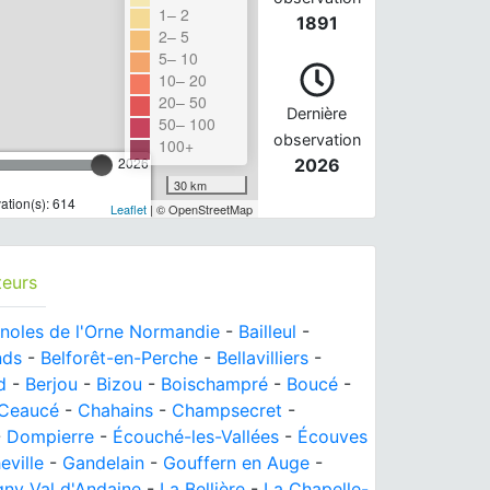
1– 2
1891
2– 5
5– 10
10– 20
20– 50
Dernière
50– 100
observation
100+
2026
2026
30 km
tion(s): 614
Leaflet
| © OpenStreetMap
teurs
noles de l'Orne Normandie
-
Bailleul
-
nds
-
Belforêt-en-Perche
-
Bellavilliers
-
d
-
Berjou
-
Bizou
-
Boischampré
-
Boucé
-
Ceaucé
-
Chahains
-
Champsecret
-
-
Dompierre
-
Écouché-les-Vallées
-
Écouves
eville
-
Gandelain
-
Gouffern en Auge
-
gny Val d'Andaine
-
La Bellière
-
La Chapelle-