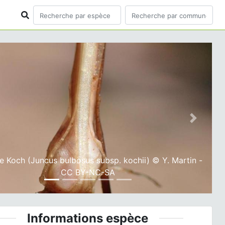
ious
Next
e Koch (Juncus bulbosus subsp. kochii) © Y. Martin -
CC BY-NC-SA
Informations espèce