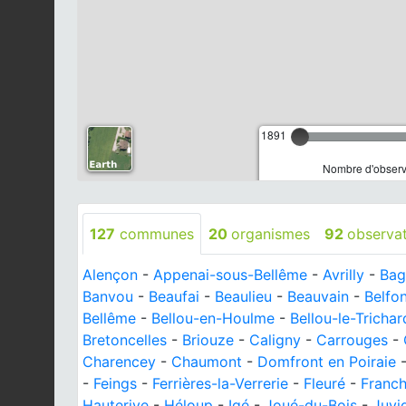
1891
Nombre d'observa
127
communes
20
organismes
92
observa
Alençon
-
Appenai-sous-Bellême
-
Avrilly
-
Bag
Banvou
-
Beaufai
-
Beaulieu
-
Beauvain
-
Belfo
Bellême
-
Bellou-en-Houlme
-
Bellou-le-Trichar
Bretoncelles
-
Briouze
-
Caligny
-
Carrouges
-
Charencey
-
Chaumont
-
Domfront en Poiraie
-
Feings
-
Ferrières-la-Verrerie
-
Fleuré
-
Franch
Hauterive
-
Héloup
-
Igé
-
Joué-du-Bois
-
Juvi