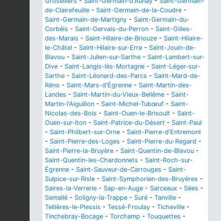
Groseillers
-
Saint-Germain-d'Aunay
-
Saint-Germain-
de-Clairefeuille
-
Saint-Germain-de-la-Coudre
-
Saint-Germain-de-Martigny
-
Saint-Germain-du-
Corbéis
-
Saint-Gervais-du-Perron
-
Saint-Gilles-
des-Marais
-
Saint-Hilaire-de-Briouze
-
Saint-Hilaire-
le-Châtel
-
Saint-Hilaire-sur-Erre
-
Saint-Jouin-de-
Blavou
-
Saint-Julien-sur-Sarthe
-
Saint-Lambert-sur-
Dive
-
Saint-Langis-lès-Mortagne
-
Saint-Léger-sur-
Sarthe
-
Saint-Léonard-des-Parcs
-
Saint-Mard-de-
Réno
-
Saint-Mars-d'Égrenne
-
Saint-Martin-des-
Landes
-
Saint-Martin-du-Vieux-Bellême
-
Saint-
Martin-l'Aiguillon
-
Saint-Michel-Tubœuf
-
Saint-
Nicolas-des-Bois
-
Saint-Ouen-le-Brisoult
-
Saint-
Ouen-sur-Iton
-
Saint-Patrice-du-Désert
-
Saint-Paul
-
Saint-Philbert-sur-Orne
-
Saint-Pierre-d'Entremont
-
Saint-Pierre-des-Loges
-
Saint-Pierre-du-Regard
-
Saint-Pierre-la-Bruyère
-
Saint-Quentin-de-Blavou
-
Saint-Quentin-les-Chardonnets
-
Saint-Roch-sur-
Égrenne
-
Saint-Sauveur-de-Carrouges
-
Saint-
Sulpice-sur-Risle
-
Saint-Symphorien-des-Bruyères
-
Saires-la-Verrerie
-
Sap-en-Auge
-
Sarceaux
-
Sées
-
Semallé
-
Soligny-la-Trappe
-
Suré
-
Tanville
-
Tellières-le-Plessis
-
Tessé-Froulay
-
Ticheville
-
Tinchebray-Bocage
-
Torchamp
-
Touquettes
-