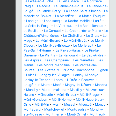
La Ferté-en-Ouche
-
La Ferté Macé
-
La Gonfrière
-
L'Aigle
-
Lalacelle
-
La Lande-de-Goult
-
La Lande-de-
Lougé
-
La Lande-Patry
-
La Lande-Saint-Siméon
-
La
Madeleine-Bouvet
-
La Mesnière
-
La Motte-Fouquet
-
Landigou
-
Landisacq
-
La Roche-Mabile
-
Larré
-
La Selle-la-Forge
-
La Ventrouze
-
Le Bosc-Renoult
-
Le Bouillon
-
Le Cercueil
-
Le Champ-de-la-Pierre
-
Le
Château-d'Almenêches
-
Le Châtellier
-
Le Grais
-
Le
Mage
-
Le Ménil-Bérard
-
Le Ménil-Broût
-
Le Ménil-
Ciboult
-
Le Ménil-de-Briouze
-
Le Merlerault
-
Le
Pas-Saint-l'Homer
-
Le Pin-au-Haras
-
Le Pin-la-
Garenne
-
Le Plantis
-
Le Renouard
-
Le Sap-André
-
Les Aspres
-
Les Champeaux
-
Les Genettes
-
Les
Menus
-
Les Monts d'Andaine
-
Les Ventes-de-
Bourse
-
Les Yveteaux
-
L'Hôme-Chamondot
-
Lignou
-
Loisail
-
Longny les Villages
-
Lonlay-l'Abbaye
-
Lonlay-le-Tesson
-
Lonrai
-
L'Orée-d'Écouves
-
Lougé-sur-Maire
-
Macé
-
Magny-le-Désert
-
Mahéru
-
Mantilly
-
Marchemaisons
-
Mardilly
-
Mauves-sur-
Huisne
-
Méhoudin
-
Ménil-Erreux
-
Ménil-Froger
-
Ménil-Gondouin
-
Ménil-Hermei
-
Ménil-Hubert-sur-
Orne
-
Ménil-Vin
-
Merri
-
Messei
-
Mieuxcé
-
Moncy
-
Montabard
-
Montchevrel
-
Montgaudry
-
Montilly-
sur-Noireau
-
Montmerrei
-
Mont-Ormel
-
Montreuil-