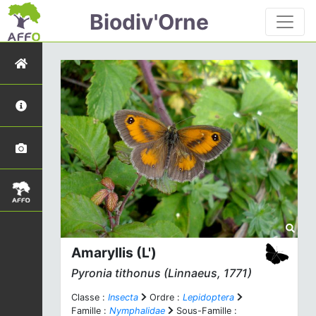
Biodiv'Orne
Amaryllis (L')
Pyronia tithonus
(Linnaeus, 1771)
Classe :
Insecta
Ordre :
Lepidoptera
Famille :
Nymphalidae
Sous-Famille :