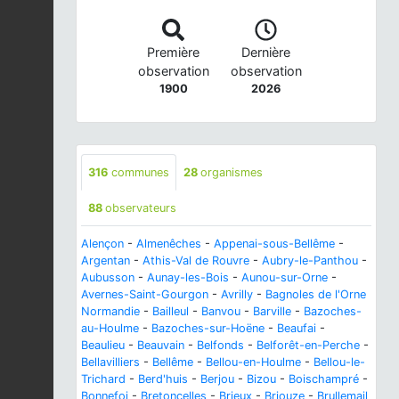
Première
Dernière
observation
observation
1900
2026
316
communes
28
organismes
88
observateurs
Alençon
-
Almenêches
-
Appenai-sous-Bellême
-
Argentan
-
Athis-Val de Rouvre
-
Aubry-le-Panthou
-
Aubusson
-
Aunay-les-Bois
-
Aunou-sur-Orne
-
Avernes-Saint-Gourgon
-
Avrilly
-
Bagnoles de l'Orne
Normandie
-
Bailleul
-
Banvou
-
Barville
-
Bazoches-
au-Houlme
-
Bazoches-sur-Hoëne
-
Beaufai
-
Beaulieu
-
Beauvain
-
Belfonds
-
Belforêt-en-Perche
-
Bellavilliers
-
Bellême
-
Bellou-en-Houlme
-
Bellou-le-
Trichard
-
Berd'huis
-
Berjou
-
Bizou
-
Boischampré
-
Bonnefoi
-
Bretoncelles
-
Brieux
-
Briouze
-
Brullemail