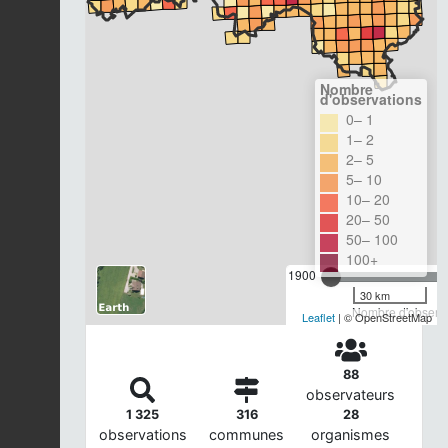
Nombre
d'observations
0– 1
1– 2
2– 5
5– 10
10– 20
20– 50
50– 100
100+
1900
30 km
Nombre d'observa
Leaflet
| © OpenStreetMap
88
observateurs
1 325
316
28
observations
communes
organismes