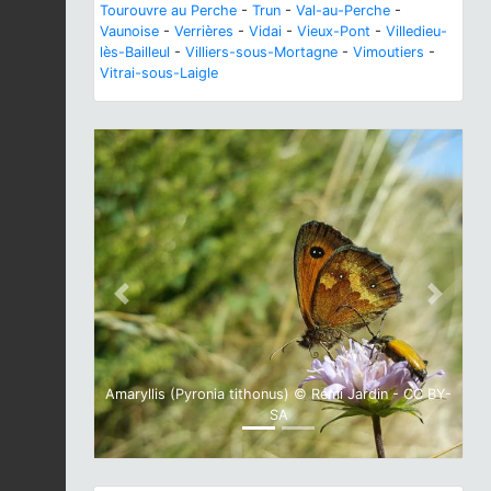
Tourouvre au Perche
-
Trun
-
Val-au-Perche
-
Vaunoise
-
Verrières
-
Vidai
-
Vieux-Pont
-
Villedieu-
lès-Bailleul
-
Villiers-sous-Mortagne
-
Vimoutiers
-
Vitrai-sous-Laigle
Previous
Next
Amaryllis (Pyronia tithonus) © Rémi Jardin - CC BY-
SA