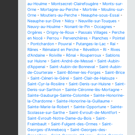
au-Houlme
-
Montsecret-Clairefougère
-
Monts-sur-
Orne
-
Mortagne-au-Perche
-
Mortrée
-
Moulins-sur-
Orne
-
Moutiers-au-Perche
-
Neauphe-sous-Essai
-
Neauphe-sur-Dive
-
Nécy
-
Neuville-sur-Touques
-
Neuvy-au-Houlme
-
Nonant-le-Pin
-
Occagnes
-
Orgères
-
Origny-le-Roux
-
Passais Villages
-
Perche
en Nocé
-
Perrou
-
Pervenchères
-
Planches
-
Pointel
-
Pontchardon
-
Pouvrai
-
Putanges-le-Lac
-
Rai
-
Rânes
-
Rémalard en Perche
-
Réveillon
-
Ri
-
Rives
d'Andaine
-
Roiville
-
Rônai
-
Rouperroux
-
Sablons
sur Huisne
-
Saint-André-de-Messei
-
Saint-Aubin-
d'Appenai
-
Saint-Aubin-de-Bonneval
-
Saint-Aubin-
de-Courteraie
-
Saint-Bômer-les-Forges
-
Saint-Brice
-
Saint-Céneri-le-Gérei
-
Saint-Clair-de-Halouze
-
Saint-Cyr-la-Rosière
-
Saint-Denis-sur-Huisne
-
Saint-
Denis-sur-Sarthon
-
Sainte-Céronne-lès-Mortagne
-
Sainte-Gauburge-Sainte-Colombe
-
Sainte-Honorine-
la-Chardonne
-
Sainte-Honorine-la-Guillaume
-
Sainte-Marie-la-Robert
-
Sainte-Opportune
-
Sainte-
Scolasse-sur-Sarthe
-
Saint-Evroult-de-Montfort
-
Saint-Evroult-Notre-Dame-du-Bois
-
Saint-
Fraimbault
-
Saint-Fulgent-des-Ormes
-
Saint-
Georges-d'Annebecq
-
Saint-Georges-des-