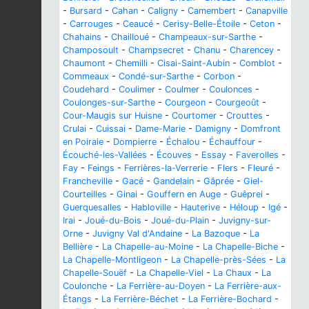
-
Bursard
-
Cahan
-
Caligny
-
Camembert
-
Canapville
-
Carrouges
-
Ceaucé
-
Cerisy-Belle-Étoile
-
Ceton
-
Chahains
-
Chailloué
-
Champeaux-sur-Sarthe
-
Champosoult
-
Champsecret
-
Chanu
-
Charencey
-
Chaumont
-
Chemilli
-
Cisai-Saint-Aubin
-
Comblot
-
Commeaux
-
Condé-sur-Sarthe
-
Corbon
-
Coudehard
-
Coulimer
-
Coulmer
-
Coulonces
-
Coulonges-sur-Sarthe
-
Courgeon
-
Courgeoût
-
Cour-Maugis sur Huisne
-
Courtomer
-
Crouttes
-
Crulai
-
Cuissai
-
Dame-Marie
-
Damigny
-
Domfront
en Poiraie
-
Dompierre
-
Échalou
-
Échauffour
-
Écouché-les-Vallées
-
Écouves
-
Essay
-
Faverolles
-
Fay
-
Feings
-
Ferrières-la-Verrerie
-
Flers
-
Fleuré
-
Francheville
-
Gacé
-
Gandelain
-
Gâprée
-
Giel-
Courteilles
-
Ginai
-
Gouffern en Auge
-
Guêprei
-
Guerquesalles
-
Habloville
-
Hauterive
-
Héloup
-
Igé
-
Irai
-
Joué-du-Bois
-
Joué-du-Plain
-
Juvigny-sur-
Orne
-
Juvigny Val d'Andaine
-
La Bazoque
-
La
Bellière
-
La Chapelle-au-Moine
-
La Chapelle-Biche
-
La Chapelle-Montligeon
-
La Chapelle-près-Sées
-
La
Chapelle-Souëf
-
La Chapelle-Viel
-
La Chaux
-
La
Coulonche
-
La Ferrière-au-Doyen
-
La Ferrière-aux-
Étangs
-
La Ferrière-Béchet
-
La Ferrière-Bochard
-