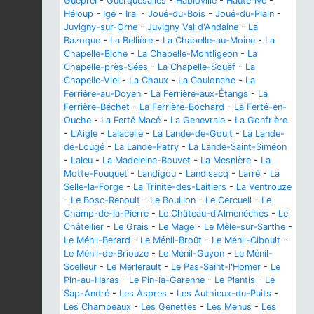
Guêprei
-
Guerquesalles
-
Habloville
-
Hauterive
-
Héloup
-
Igé
-
Irai
-
Joué-du-Bois
-
Joué-du-Plain
-
Juvigny-sur-Orne
-
Juvigny Val d'Andaine
-
La
Bazoque
-
La Bellière
-
La Chapelle-au-Moine
-
La
Chapelle-Biche
-
La Chapelle-Montligeon
-
La
Chapelle-près-Sées
-
La Chapelle-Souëf
-
La
Chapelle-Viel
-
La Chaux
-
La Coulonche
-
La
Ferrière-au-Doyen
-
La Ferrière-aux-Étangs
-
La
Ferrière-Béchet
-
La Ferrière-Bochard
-
La Ferté-en-
Ouche
-
La Ferté Macé
-
La Genevraie
-
La Gonfrière
-
L'Aigle
-
Lalacelle
-
La Lande-de-Goult
-
La Lande-
de-Lougé
-
La Lande-Patry
-
La Lande-Saint-Siméon
-
Laleu
-
La Madeleine-Bouvet
-
La Mesnière
-
La
Motte-Fouquet
-
Landigou
-
Landisacq
-
Larré
-
La
Selle-la-Forge
-
La Trinité-des-Laitiers
-
La Ventrouze
-
Le Bosc-Renoult
-
Le Bouillon
-
Le Cercueil
-
Le
Champ-de-la-Pierre
-
Le Château-d'Almenêches
-
Le
Châtellier
-
Le Grais
-
Le Mage
-
Le Mêle-sur-Sarthe
-
Le Ménil-Bérard
-
Le Ménil-Broût
-
Le Ménil-Ciboult
-
Le Ménil-de-Briouze
-
Le Ménil-Guyon
-
Le Ménil-
Scelleur
-
Le Merlerault
-
Le Pas-Saint-l'Homer
-
Le
Pin-au-Haras
-
Le Pin-la-Garenne
-
Le Plantis
-
Le
Sap-André
-
Les Aspres
-
Les Authieux-du-Puits
-
Les Champeaux
-
Les Genettes
-
Les Menus
-
Les