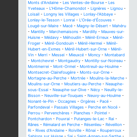
Monts d'Andaine
-
Les Ventes-de-Bourse
-
Les
Yveteaux
-
L'Hôme-Chamondot
-
Lignères
-
Lignou
-
Loisail
-
Longny les Villages
-
Lonlay-l'Abbaye
-
Lonlay-le-Tesson
-
Lonrai
-
L'Orée-d'Écouves
-
Lougé-sur-Maire
-
Macé
-
Magny-le-Désert
-
Mahéru
-
Mantilly
-
Marchemaisons
-
Mardilly
-
Mauves-sur-
Huisne
-
Médavy
-
Méhoudin
-
Ménil-Erreux
-
Ménil-
Froger
-
Ménil-Gondouin
-
Ménil-Hermei
-
Ménil-
Hubert-en-Exmes
-
Ménil-Hubert-sur-Orne
-
Ménil-
Vin
-
Merri
-
Messei
-
Mieuxcé
-
Moncy
-
Montabard
-
Montchevrel
-
Montgaudry
-
Montilly-sur-Noireau
-
Montmerrei
-
Mont-Ormel
-
Montreuil-au-Houlme
-
Montsecret-Clairefougère
-
Monts-sur-Orne
-
Mortagne-au-Perche
-
Mortrée
-
Moulins-la-Marche
-
Moulins-sur-Orne
-
Moutiers-au-Perche
-
Neauphe-
sous-Essai
-
Neauphe-sur-Dive
-
Nécy
-
Neuilly-le-
Bisson
-
Neuville-sur-Touques
-
Neuvy-au-Houlme
-
Nonant-le-Pin
-
Occagnes
-
Orgères
-
Pacé
-
Parfondeval
-
Passais Villages
-
Perche en Nocé
-
Perrou
-
Pervenchères
-
Planches
-
Pointel
-
Pontchardon
-
Pouvrai
-
Putanges-le-Lac
-
Rai
-
Rânes
-
Rémalard en Perche
-
Résenlieu
-
Réveillon
-
Ri
-
Rives d'Andaine
-
Roiville
-
Rônai
-
Rouperroux
-
Sablons sur Huisne
-
Sai
-
Saint-Agnan-sur-Sarthe
-