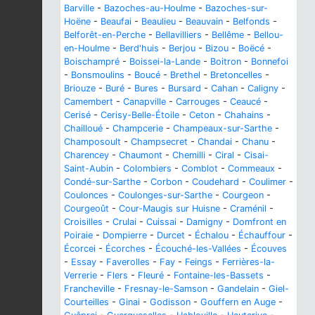
Barville
-
Bazoches-au-Houlme
-
Bazoches-sur-
Hoëne
-
Beaufai
-
Beaulieu
-
Beauvain
-
Belfonds
-
Belforêt-en-Perche
-
Bellavilliers
-
Bellême
-
Bellou-
en-Houlme
-
Berd'huis
-
Berjou
-
Bizou
-
Boëcé
-
Boischampré
-
Boissei-la-Lande
-
Boitron
-
Bonnefoi
-
Bonsmoulins
-
Boucé
-
Brethel
-
Bretoncelles
-
Briouze
-
Buré
-
Bures
-
Bursard
-
Cahan
-
Caligny
-
Camembert
-
Canapville
-
Carrouges
-
Ceaucé
-
Cerisé
-
Cerisy-Belle-Étoile
-
Ceton
-
Chahains
-
Chailloué
-
Champcerie
-
Champeaux-sur-Sarthe
-
Champosoult
-
Champsecret
-
Chandai
-
Chanu
-
Charencey
-
Chaumont
-
Chemilli
-
Ciral
-
Cisai-
Saint-Aubin
-
Colombiers
-
Comblot
-
Commeaux
-
Condé-sur-Sarthe
-
Corbon
-
Coudehard
-
Coulimer
-
Coulonces
-
Coulonges-sur-Sarthe
-
Courgeon
-
Courgeoût
-
Cour-Maugis sur Huisne
-
Craménil
-
Croisilles
-
Crulai
-
Cuissai
-
Damigny
-
Domfront en
Poiraie
-
Dompierre
-
Durcet
-
Échalou
-
Échauffour
-
Écorcei
-
Écorches
-
Écouché-les-Vallées
-
Écouves
-
Essay
-
Faverolles
-
Fay
-
Feings
-
Ferrières-la-
Verrerie
-
Flers
-
Fleuré
-
Fontaine-les-Bassets
-
Francheville
-
Fresnay-le-Samson
-
Gandelain
-
Giel-
Courteilles
-
Ginai
-
Godisson
-
Gouffern en Auge
-