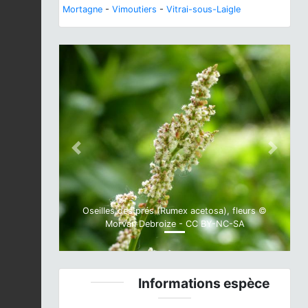
Mortagne
-
Vimoutiers
-
Vitrai-sous-Laigle
Previous
Next
Oseilles des prés (Rumex acetosa), fleurs ©
Morvan Debroize - CC BY-NC-SA
Informations espèce