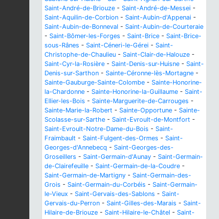
Saint-André-de-Briouze
-
Saint-André-de-Messei
-
Saint-Aquilin-de-Corbion
-
Saint-Aubin-d'Appenai
-
Saint-Aubin-de-Bonneval
-
Saint-Aubin-de-Courteraie
-
Saint-Bômer-les-Forges
-
Saint-Brice
-
Saint-Brice-
sous-Rânes
-
Saint-Céneri-le-Gérei
-
Saint-
Christophe-de-Chaulieu
-
Saint-Clair-de-Halouze
-
Saint-Cyr-la-Rosière
-
Saint-Denis-sur-Huisne
-
Saint-
Denis-sur-Sarthon
-
Sainte-Céronne-lès-Mortagne
-
Sainte-Gauburge-Sainte-Colombe
-
Sainte-Honorine-
la-Chardonne
-
Sainte-Honorine-la-Guillaume
-
Saint-
Ellier-les-Bois
-
Sainte-Marguerite-de-Carrouges
-
Sainte-Marie-la-Robert
-
Sainte-Opportune
-
Sainte-
Scolasse-sur-Sarthe
-
Saint-Evroult-de-Montfort
-
Saint-Evroult-Notre-Dame-du-Bois
-
Saint-
Fraimbault
-
Saint-Fulgent-des-Ormes
-
Saint-
Georges-d'Annebecq
-
Saint-Georges-des-
Groseillers
-
Saint-Germain-d'Aunay
-
Saint-Germain-
de-Clairefeuille
-
Saint-Germain-de-la-Coudre
-
Saint-Germain-de-Martigny
-
Saint-Germain-des-
Grois
-
Saint-Germain-du-Corbéis
-
Saint-Germain-
le-Vieux
-
Saint-Gervais-des-Sablons
-
Saint-
Gervais-du-Perron
-
Saint-Gilles-des-Marais
-
Saint-
Hilaire-de-Briouze
-
Saint-Hilaire-le-Châtel
-
Saint-