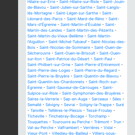
Hilaire-sur-Erre
-
Saint-Hilaire-sur-Risle
-
Saint-Jouin-
de-Blavou
-
Saint-Julien-sur-Sarthe
-
Saint-Langis-
lès-Mortagne
-
Saint-Léger-sur-Sarthe
-
Saint-
Léonard-des-Parcs
-
Saint-Mard-de-Réno
-
Saint-
Mars-d'Égrenne
-
Saint-Martin-d'Écublei
-
Saint-
Martin-des-Landes
-
Saint-Martin-des-Pézerits
-
Saint-Martin-du-Vieux-Bellême
-
Saint-Martin-
l'Aiguillon
-
Saint-Michel-Tubœuf
-
Saint-Nicolas-des-
Bois
-
Saint-Nicolas-de-Sommaire
-
Saint-Ouen-de-
Sécherouvre
-
Saint-Ouen-le-Brisoult
-
Saint-Ouen-
sur-Iton
-
Saint-Patrice-du-Désert
-
Saint-Paul
-
Saint-Philbert-sur-Orne
-
Saint-Pierre-d'Entremont
-
Saint-Pierre-des-Loges
-
Saint-Pierre-du-Regard
-
Saint-Pierre-la-Bruyère
-
Saint-Quentin-de-Blavou
-
Saint-Quentin-les-Chardonnets
-
Saint-Roch-sur-
Égrenne
-
Saint-Sauveur-de-Carrouges
-
Saint-
Sulpice-sur-Risle
-
Saint-Symphorien-des-Bruyères
-
Saires-la-Verrerie
-
Sap-en-Auge
-
Sarceaux
-
Sées
-
Semallé
-
Sévigny
-
Sevrai
-
Soligny-la-Trappe
-
Suré
-
Tanville
-
Tellières-le-Plessis
-
Tessé-Froulay
-
Ticheville
-
Tinchebray-Bocage
-
Torchamp
-
Touquettes
-
Tourouvre au Perche
-
Trémont
-
Trun
-
Val-au-Perche
-
Valframbert
-
Verrières
-
Vidai
-
Vieux-Pont
-
Villedieu-lès-Bailleul
-
Villiers-sous-