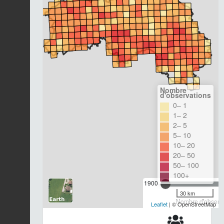
Nombre
d'observations
0– 1
1– 2
2– 5
5– 10
10– 20
20– 50
50– 100
100+
1900
30 km
Nombre d'observa
Leaflet
| © OpenStreetMap