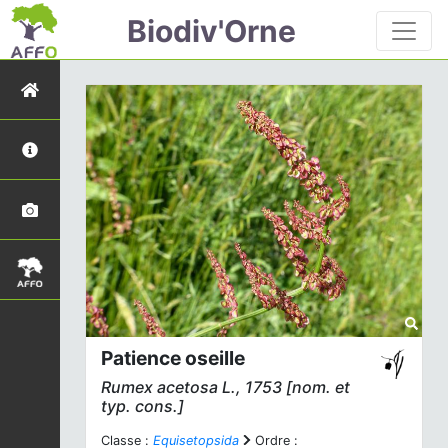
Biodiv'Orne
Patience oseille
Rumex acetosa
L., 1753 [nom. et
typ. cons.]
Classe :
Equisetopsida
Ordre :