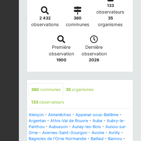
133
observateurs
2 432
360
35
observations
communes
organismes
Première
Dernière
observation
observation
1900
2026
360
communes
35
organismes
133
observateurs
Alençon
-
Almenêches
-
Appenai-sous-Bellême
-
Argentan
-
Athis-Val de Rouvre
-
Aube
-
Aubry-le-
Panthou
-
Aubusson
-
Aunay-les-Bois
-
Aunou-sur-
Orne
-
Avernes-Saint-Gourgon
-
Avoine
-
Avrilly
-
Bagnoles de l'Orne Normandie
-
Bailleul
-
Banvou
-