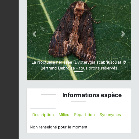
Previous
Next
La Noctuelle hérissée (Dypterygia scabriuscula) ©
Bertrand Debroize - tous droits réservés
Informations espèce
Description
Milieu
Répartition
Synonymes
Non renseigné pour le moment