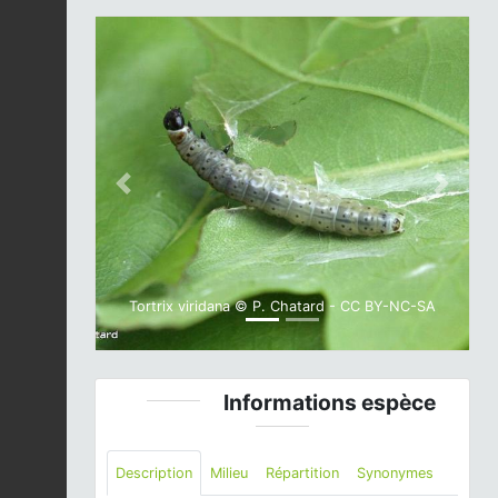
Previous
Next
Tortrix viridana © P. Chatard - CC BY-NC-SA
Informations espèce
Description
Milieu
Répartition
Synonymes