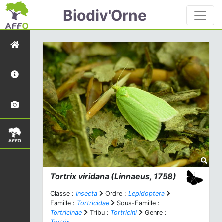
Biodiv'Orne
Tortrix viridana
(Linnaeus, 1758)
Classe :
Insecta
Ordre :
Lepidoptera
Famille :
Tortricidae
Sous-Famille :
Tortricinae
Tribu :
Tortricini
Genre :
Tortrix