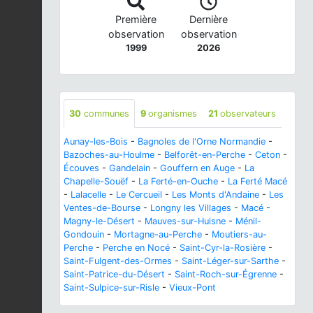
Première
Dernière
observation
observation
1999
2026
30
communes
9
organismes
21
observateurs
Aunay-les-Bois
-
Bagnoles de l'Orne Normandie
-
Bazoches-au-Houlme
-
Belforêt-en-Perche
-
Ceton
-
Écouves
-
Gandelain
-
Gouffern en Auge
-
La
Chapelle-Souëf
-
La Ferté-en-Ouche
-
La Ferté Macé
-
Lalacelle
-
Le Cercueil
-
Les Monts d'Andaine
-
Les
Ventes-de-Bourse
-
Longny les Villages
-
Macé
-
Magny-le-Désert
-
Mauves-sur-Huisne
-
Ménil-
Gondouin
-
Mortagne-au-Perche
-
Moutiers-au-
Perche
-
Perche en Nocé
-
Saint-Cyr-la-Rosière
-
Saint-Fulgent-des-Ormes
-
Saint-Léger-sur-Sarthe
-
Saint-Patrice-du-Désert
-
Saint-Roch-sur-Égrenne
-
Saint-Sulpice-sur-Risle
-
Vieux-Pont