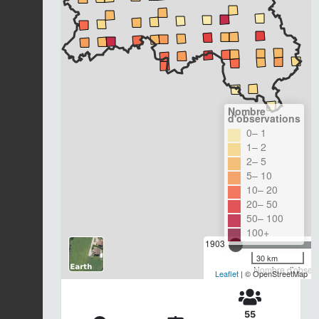
Nombre
d'observations
0– 1
1– 2
2– 5
5– 10
10– 20
20– 50
50– 100
100+
1903
30 km
Nombre d'observa
Leaflet
| © OpenStreetMap
55