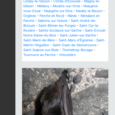
Lonlay-le-Tesson
-
L'Orée-d'Écouves
-
Magny-le-
Désert
-
Médavy
-
Moulins-sur-Orne
-
Neauphe-
sous-Essai
-
Neauphe-sur-Dive
-
Neuilly-le-Bisson
-
Orgères
-
Perche en Nocé
-
Rânes
-
Rémalard en
Perche
-
Sablons sur Huisne
-
Saint-André-de-
Briouze
-
Saint-Bômer-les-Forges
-
Saint-Cyr-la-
Rosière
-
Sainte-Scolasse-sur-Sarthe
-
Saint-Evroult-
Notre-Dame-du-Bois
-
Saint-Julien-sur-Sarthe
-
Saint-Mard-de-Réno
-
Saint-Mars-d'Égrenne
-
Saint-
Martin-l'Aiguillon
-
Saint-Ouen-de-Sécherouvre
-
Saint-Sulpice-sur-Risle
-
Tinchebray-Bocage
-
Tourouvre au Perche
-
Vimoutiers
Previous
Next