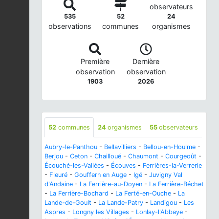
observateurs
535
52
24
observations
communes
organismes
Première
Dernière
observation
observation
1903
2026
52
communes
24
organismes
55
observateurs
Aubry-le-Panthou
-
Bellavilliers
-
Bellou-en-Houlme
-
Berjou
-
Ceton
-
Chailloué
-
Chaumont
-
Courgeoût
-
Écouché-les-Vallées
-
Écouves
-
Ferrières-la-Verrerie
-
Fleuré
-
Gouffern en Auge
-
Igé
-
Juvigny Val
d'Andaine
-
La Ferrière-au-Doyen
-
La Ferrière-Béchet
-
La Ferrière-Bochard
-
La Ferté-en-Ouche
-
La
Lande-de-Goult
-
La Lande-Patry
-
Landigou
-
Les
Aspres
-
Longny les Villages
-
Lonlay-l'Abbaye
-