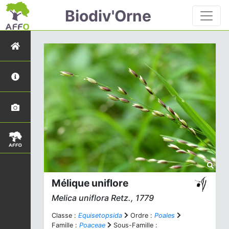
Biodiv'Orne
Mélique uniflore
Melica uniflora
Retz., 1779
Classe :
Equisetopsida
Ordre :
Poales
Famille :
Poaceae
Sous-Famille :