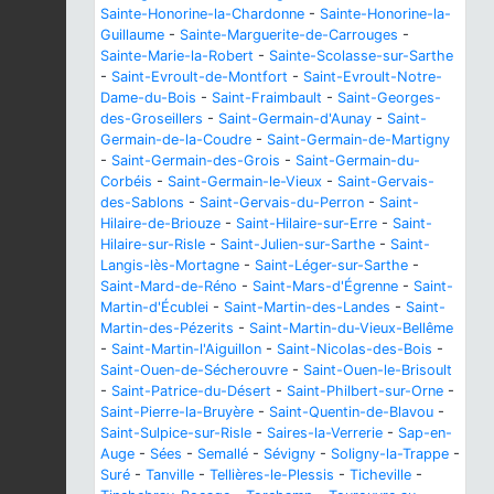
Sainte-Honorine-la-Chardonne
-
Sainte-Honorine-la-
Guillaume
-
Sainte-Marguerite-de-Carrouges
-
Sainte-Marie-la-Robert
-
Sainte-Scolasse-sur-Sarthe
-
Saint-Evroult-de-Montfort
-
Saint-Evroult-Notre-
Dame-du-Bois
-
Saint-Fraimbault
-
Saint-Georges-
des-Groseillers
-
Saint-Germain-d'Aunay
-
Saint-
Germain-de-la-Coudre
-
Saint-Germain-de-Martigny
-
Saint-Germain-des-Grois
-
Saint-Germain-du-
Corbéis
-
Saint-Germain-le-Vieux
-
Saint-Gervais-
des-Sablons
-
Saint-Gervais-du-Perron
-
Saint-
Hilaire-de-Briouze
-
Saint-Hilaire-sur-Erre
-
Saint-
Hilaire-sur-Risle
-
Saint-Julien-sur-Sarthe
-
Saint-
Langis-lès-Mortagne
-
Saint-Léger-sur-Sarthe
-
Saint-Mard-de-Réno
-
Saint-Mars-d'Égrenne
-
Saint-
Martin-d'Écublei
-
Saint-Martin-des-Landes
-
Saint-
Martin-des-Pézerits
-
Saint-Martin-du-Vieux-Bellême
-
Saint-Martin-l'Aiguillon
-
Saint-Nicolas-des-Bois
-
Saint-Ouen-de-Sécherouvre
-
Saint-Ouen-le-Brisoult
-
Saint-Patrice-du-Désert
-
Saint-Philbert-sur-Orne
-
Saint-Pierre-la-Bruyère
-
Saint-Quentin-de-Blavou
-
Saint-Sulpice-sur-Risle
-
Saires-la-Verrerie
-
Sap-en-
Auge
-
Sées
-
Semallé
-
Sévigny
-
Soligny-la-Trappe
-
Suré
-
Tanville
-
Tellières-le-Plessis
-
Ticheville
-