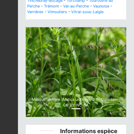
Tinchebray-Bocage
-
Torchamp
-
Tourouvre au
Perche
-
Trémont
-
Val-au-Perche
-
Vaunoise
-
Verrières
-
Vimoutiers
-
Vitrai-sous-Laigle
Previous
Next
Mélique uniflore (Melica uniflora) © P. Gourdain -
CC BY-NC-SA
Informations espèce