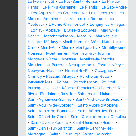
Le Ménil-Broût
-
Le Pas-Saint-l'Homer
-
Le Pin-au-
Haras
-
Le Pin-la-Garenne
-
Le Plantis
-
Le Sap-André
-
Les Aspres
-
Les Champeaux
-
Les Genettes
-
Les
Monts d'Andaine
-
Les Ventes-de-Bourse
-
Les
Yveteaux
-
L'Hôme-Chamondot
-
Longny les Villages
-
Lonlay-l'Abbaye
-
L'Orée-d'Écouves
-
Magny-le-
Désert
-
Marchemaisons
-
Mardilly
-
Mauves-sur-
Huisne
-
Médavy
-
Ménil-Hermei
-
Ménil-Hubert-sur-
Orne
-
Ménil-Vin
-
Merri
-
Montgaudry
-
Montilly-sur-
Noireau
-
Montmerrei
-
Montreuil-au-Houlme
-
Monts-sur-Orne
-
Mortrée
-
Moulins-la-Marche
-
Moutiers-au-Perche
-
Neauphe-sous-Essai
-
Nécy
-
Neuvy-au-Houlme
-
Nonant-le-Pin
-
Occagnes
-
Ommoy
-
Passais Villages
-
Perche en Nocé
-
Pervenchères
-
Pointel
-
Pontchardon
-
Pouvrai
-
Putanges-le-Lac
-
Rânes
-
Rémalard en Perche
-
Ri
-
Rives d'Andaine
-
Roiville
-
Sablons sur Huisne
-
Saint-Agnan-sur-Sarthe
-
Saint-André-de-Briouze
-
Saint-Aquilin-de-Corbion
-
Saint-Aubin-d'Appenai
-
Saint-Aubin-de-Bonneval
-
Saint-Bômer-les-Forges
-
Saint-Céneri-le-Gérei
-
Saint-Christophe-de-Chaulieu
-
Saint-Cyr-la-Rosière
-
Saint-Denis-sur-Huisne
-
Saint-Denis-sur-Sarthon
-
Sainte-Céronne-lès-
Mortagne
-
Sainte-Gauburge-Sainte-Colombe
-