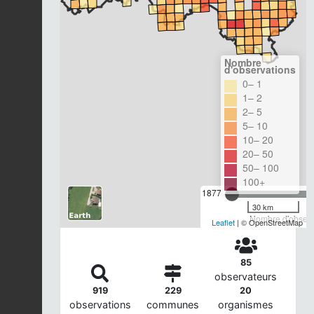
Nombre
d'observations
0– 1
1– 2
2– 5
5– 10
10– 20
20– 50
50– 100
100+
1877
30 km
Nombre d'observa
Leaflet
| © OpenStreetMap
85
observateurs
919
229
20
observations
communes
organismes