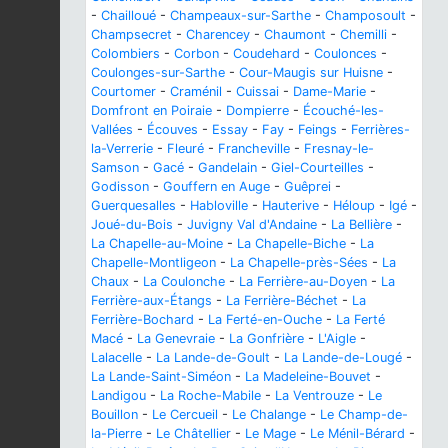
-
Chailloué
-
Champeaux-sur-Sarthe
-
Champosoult
-
Champsecret
-
Charencey
-
Chaumont
-
Chemilli
-
Colombiers
-
Corbon
-
Coudehard
-
Coulonces
-
Coulonges-sur-Sarthe
-
Cour-Maugis sur Huisne
-
Courtomer
-
Craménil
-
Cuissai
-
Dame-Marie
-
Domfront en Poiraie
-
Dompierre
-
Écouché-les-
Vallées
-
Écouves
-
Essay
-
Fay
-
Feings
-
Ferrières-
la-Verrerie
-
Fleuré
-
Francheville
-
Fresnay-le-
Samson
-
Gacé
-
Gandelain
-
Giel-Courteilles
-
Godisson
-
Gouffern en Auge
-
Guêprei
-
Guerquesalles
-
Habloville
-
Hauterive
-
Héloup
-
Igé
-
Joué-du-Bois
-
Juvigny Val d'Andaine
-
La Bellière
-
La Chapelle-au-Moine
-
La Chapelle-Biche
-
La
Chapelle-Montligeon
-
La Chapelle-près-Sées
-
La
Chaux
-
La Coulonche
-
La Ferrière-au-Doyen
-
La
Ferrière-aux-Étangs
-
La Ferrière-Béchet
-
La
Ferrière-Bochard
-
La Ferté-en-Ouche
-
La Ferté
Macé
-
La Genevraie
-
La Gonfrière
-
L'Aigle
-
Lalacelle
-
La Lande-de-Goult
-
La Lande-de-Lougé
-
La Lande-Saint-Siméon
-
La Madeleine-Bouvet
-
Landigou
-
La Roche-Mabile
-
La Ventrouze
-
Le
Bouillon
-
Le Cercueil
-
Le Chalange
-
Le Champ-de-
la-Pierre
-
Le Châtellier
-
Le Mage
-
Le Ménil-Bérard
-