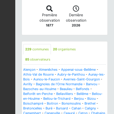
Première
Dernière
observation
observation
1877
2026
229
communes
20
organismes
85
observateurs
Alençon
-
Almenêches
-
Appenai-sous-Bellême
-
Athis-Val de Rouvre
-
Aubry-le-Panthou
-
Aunay-les-
Bois
-
Aunou-le-Faucon
-
Avernes-Saint-Gourgon
-
Avrilly
-
Bagnoles de l'Orne Normandie
-
Banvou
-
Bazoches-au-Houlme
-
Beaulieu
-
Belfonds
-
Belforêt-en-Perche
-
Bellavilliers
-
Bellême
-
Bellou-
en-Houlme
-
Bellou-le-Trichard
-
Berjou
-
Bizou
-
Boischampré
-
Boitron
-
Bonsmoulins
-
Brethel
-
Bretoncelles
-
Buré
-
Bursard
-
Cahan
-
Caligny
-
Camembert
-
Canapville
-
Ceaucé
-
Ceton
-
Chahains