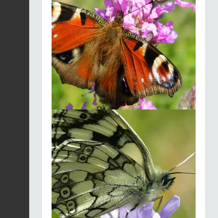
Vulcain (Le) |
Vanessa
atalanta
Fiche espèce
2026-08-04
Blaireau européen |
Meles meles
Fiche espèce
2026-08-04
Criquet ensanglanté |
Stethophyma
Fiche espèce
grossum
2026-08-04
Cytise à balais |
Cytisus scoparius
Fiche espèce
2026-08-04
Lysimaque des bois |
Lysimachia nemorum