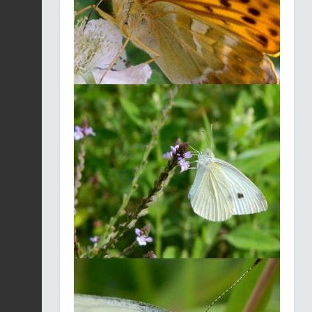
Euphorbe fluette |
Euphorbia exigua
Fiche espèce
2026-08-05
Agrion délicat |
Ceriagrion tenellum
Fiche espèce
2026-08-05
Galéopsis à feuilles
étroites |
Galeopsis
Fiche espèce
angustifolia
2026-08-05
Épilobe hérissé |
Epilobium hirsutum
Fiche espèce
2026-08-04
Molinie bleue |
Molinia
caerulea
Fiche espèce