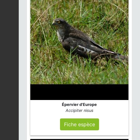
Aigremoine eupatoire
|
Agrimonia eupatoria
Fiche espèce
2026-08-04
Épilobe à feuilles
étroites |
Epilobium
Fiche espèce
angustifolium
2026-08-04
Douglas de Menzies |
Pseudotsuga
Fiche espèce
menziesii
2026-08-04
Épervier d'Europe
Coquelicot |
Papaver
Accipiter nisus
rhoeas
Fiche espèce
2026-08-04
Fiche espèce
Potentille dressée |
Potentilla erecta