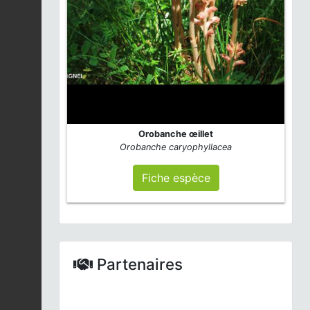
Patience agglomérée |
Rumex conglomeratus
Fiche espèce
2026-08-04
Fromental élevé |
Arrhenatherum elatius
Fiche espèce
2026-08-04
Orobanche œillet
Orobanche caryophyllacea
Saule marsault |
Salix
caprea
Fiche espèce
Fiche espèce
2026-08-04
Brome stérile |
Anisantha sterilis
Fiche espèce
2026-08-04
Partenaires
Érigéron du Canada |
Erigeron canadensis
Fiche espèce
2026-08-04