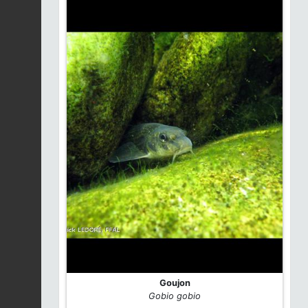
Fiche espèce
2026-08-04
Gnaphale des fanges
|
Gnaphalium
Fiche espèce
uliginosum
2026-08-04
Vesce cracca |
Vicia
cracca
Fiche espèce
2026-08-04
Bouleau pubescent |
Betula pubescens
Fiche espèce
2026-08-04
Flambé (Le) |
Iphiclides podalirius
Fiche espèce
2026-08-04
Goujon
Gobio gobio
Vesce hérissée |