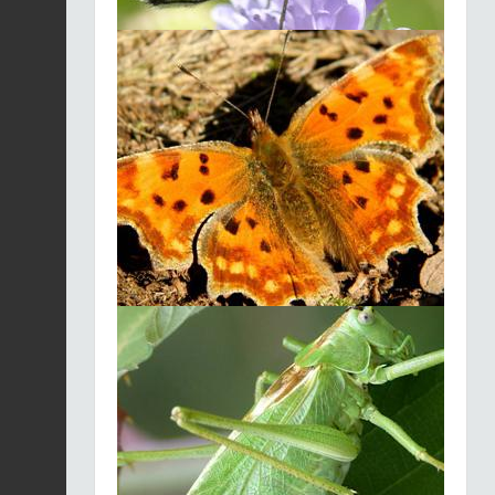
Fiche espèce
2026-08-04
Rosier des chiens |
Rosa canina
Fiche espèce
2026-08-04
Ronce framboisier |
Rubus idaeus
Fiche espèce
2026-08-04
Boucage élevé |
Pimpinella major
Fiche espèce
2026-08-04
Solidage verge-d'or |
Solidago virgaurea
Fiche espèce
2026-08-04
Glycérie flottante |