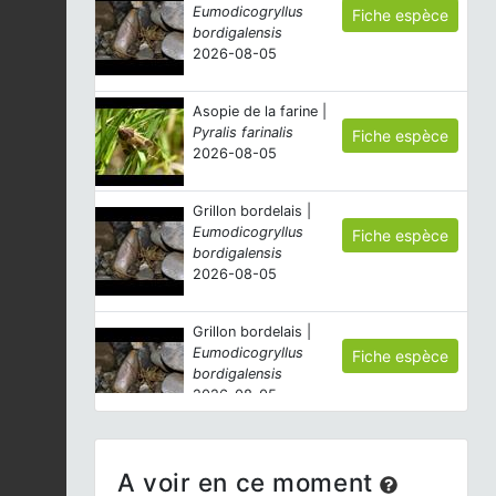
Eumodicogryllus
Fiche espèce
bordigalensis
2026-08-05
Asopie de la farine |
Pyralis farinalis
Fiche espèce
2026-08-05
Grillon bordelais |
Eumodicogryllus
Fiche espèce
bordigalensis
2026-08-05
Grillon bordelais |
Eumodicogryllus
Fiche espèce
bordigalensis
2026-08-05
Machaon (Le) |
Papilio
machaon
A voir en ce moment
Fiche espèce
2026-08-05