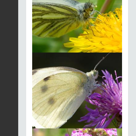
2026-08-04
Moro-Sphinx (Le) |
Macroglossum
Fiche espèce
stellatarum
2026-08-04
Galinsoga quadriradié
|
Galinsoga
Fiche espèce
quadriradiata
2026-08-04
Criquet des pâtures |
Pseudochorthippus
Fiche espèce
parallelus
2026-08-04
Menthe à feuilles
rondes |
Mentha
Fiche espèce
suaveolens
2026-08-04