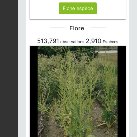
Ervilia hirsuta
Fiche espèce
Fiche espèce
2026-08-04
Flore
Orme mineur |
Ulmus
minor
Fiche espèce
2026-08-04
513,791
2,910
observations
Espèces
Sporobole des Indes |
Sporobolus indicus
Fiche espèce
2026-08-04
Jacobée commune |
Jacobaea vulgaris
Fiche espèce
2026-08-04
Buse variable |
Buteo
buteo
Fiche espèce
2026-08-04