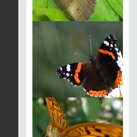
|
Platycnemis
Fiche espèce
pennipes
2026-08-05
Cordulégastre annelé
(Le) |
Cordulegaster
Fiche espèce
boltonii
2026-08-05
Mésange à longue
queue |
Aegithalos
Fiche espèce
caudatus
2026-08-05
Agrion élégant |
Ischnura elegans
Fiche espèce
2026-08-05
Aeschne bleue (L') |
Aeshna cyanea
Fiche espèce
2026-08-05