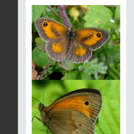
Grillon bordelais |
Eumodicogryllus
Fiche espèce
bordigalensis
2026-08-05
Geai des chênes |
Garrulus glandarius
Fiche espèce
2026-08-05
Taupe d'Europe |
Talpa europaea
Fiche espèce
2026-08-05
Tourterelle des bois |
Streptopelia turtur
Fiche espèce
2026-08-05
Agrion à larges pattes