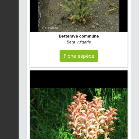
Campanule à feuilles
rondes |
Campanula
Fiche espèce
rotundifolia
2026-08-04
Jacobée à feuilles de
Betterave commune
roquette |
Jacobaea
Fiche espèce
Beta vulgaris
erucifolia
2026-08-04
Fiche espèce
Angélique sylvestre |
Angelica sylvestris
Fiche espèce
2026-08-04
Consoude officinale |
Symphytum officinale
Fiche espèce
2026-08-04
Benoîte des villes |
Geum urbanum
Fiche espèce
2026-08-04