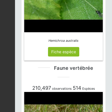
Menthe des champs |
Mentha arvensis
Fiche espèce
2026-08-04
Airelle myrtille |
Vaccinium myrtillus
Fiche espèce
2026-08-04
Hemichroa australis
Fiche espèce
Laîche patte-de-lièvre
|
Carex leporina
Fiche espèce
2026-08-04
Faune vertébrée
Pyrale du buis |
Cydalima perspectalis
Fiche espèce
2026-08-04
210,497
514
observations
Espèces
Polytrichum
formosum
Fiche espèce
2026-08-04