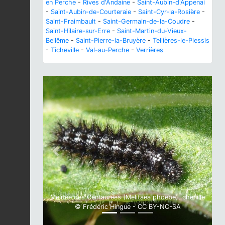
en Perche
-
Rives d'Andaine
-
Saint-Aubin-d'Appenai
-
Saint-Aubin-de-Courteraie
-
Saint-Cyr-la-Rosière
-
Saint-Fraimbault
-
Saint-Germain-de-la-Coudre
-
Saint-Hilaire-sur-Erre
-
Saint-Martin-du-Vieux-
Bellême
-
Saint-Pierre-la-Bruyère
-
Tellières-le-Plessis
-
Ticheville
-
Val-au-Perche
-
Verrières
Previous
Next
Mélitée des Centaurées (Melitaea phoebe), chenille
© Frédéric Hingue - CC BY-NC-SA