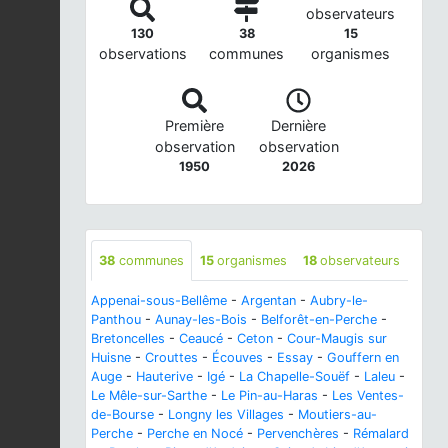
observateurs
130
38
15
observations
communes
organismes
Première
Dernière
observation
observation
1950
2026
38
communes
15
organismes
18
observateurs
Appenai-sous-Bellême
-
Argentan
-
Aubry-le-
Panthou
-
Aunay-les-Bois
-
Belforêt-en-Perche
-
Bretoncelles
-
Ceaucé
-
Ceton
-
Cour-Maugis sur
Huisne
-
Crouttes
-
Écouves
-
Essay
-
Gouffern en
Auge
-
Hauterive
-
Igé
-
La Chapelle-Souëf
-
Laleu
-
Le Mêle-sur-Sarthe
-
Le Pin-au-Haras
-
Les Ventes-
de-Bourse
-
Longny les Villages
-
Moutiers-au-
Perche
-
Perche en Nocé
-
Pervenchères
-
Rémalard