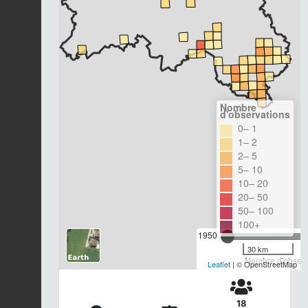
Nombre
d'observations
0– 1
1– 2
2– 5
5– 10
10– 20
20– 50
50– 100
100+
1950
30 km
Nombre d'observa
Leaflet
| © OpenStreetMap
18