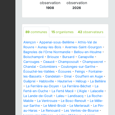
observation
observation
1908
2026
89
communes
15
organismes
42
observateurs
Alençon
-
Appenai-sous-Bellême
-
Athis-Val de
Rouvre
-
Aunay-les-Bois
-
Avernes-Saint-Gourgon
-
Bagnoles de l'Orne Normandie
-
Bellou-en-Houlme
-
Boischampré
-
Briouze
-
Bursard
-
Canapville
-
Carrouges
-
Ceaucé
-
Champosoult
-
Champsecret
-
Chandai
-
Colombiers
-
Coulonges-sur-Sarthe
-
Écouché-les-Vallées
-
Écouves
-
Feings
-
Fontaine-
les-Bassets
-
Gandelain
-
Ginai
-
Gouffern en Auge
-
Guêprei
-
Habloville
-
Hauterive
-
Héloup
-
La Bellière
-
La Ferrière-au-Doyen
-
La Ferrière-Béchet
-
La
Ferté-en-Ouche
-
La Ferté Macé
-
L'Aigle
-
Lalacelle
-
La Lande-de-Goult
-
Laleu
-
Landisacq
-
La Roche-
Mabile
-
La Ventrouze
-
Le Bosc-Renoult
-
Le Mêle-
sur-Sarthe
-
Le Ménil-Broût
-
Le Merlerault
-
Le Pin-
au-Haras
-
Le Renouard
-
Les Ventes-de-Bourse
-