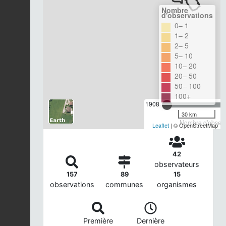
Nombre
d'observations
0– 1
1– 2
2– 5
5– 10
10– 20
20– 50
50– 100
100+
1908
30 km
Nombre d'observa
Leaflet
| © OpenStreetMap
42
observateurs
157
89
15
observations
communes
organismes
Première
Dernière