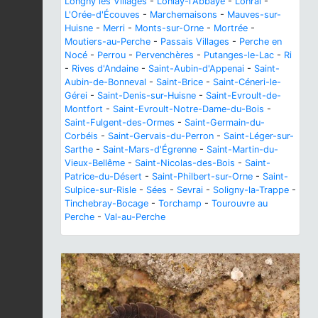
Longny les Villages
-
Lonlay-l'Abbaye
-
Lonrai
-
L'Orée-d'Écouves
-
Marchemaisons
-
Mauves-sur-
Huisne
-
Merri
-
Monts-sur-Orne
-
Mortrée
-
Moutiers-au-Perche
-
Passais Villages
-
Perche en
Nocé
-
Perrou
-
Pervenchères
-
Putanges-le-Lac
-
Ri
-
Rives d'Andaine
-
Saint-Aubin-d'Appenai
-
Saint-
Aubin-de-Bonneval
-
Saint-Brice
-
Saint-Céneri-le-
Gérei
-
Saint-Denis-sur-Huisne
-
Saint-Evroult-de-
Montfort
-
Saint-Evroult-Notre-Dame-du-Bois
-
Saint-Fulgent-des-Ormes
-
Saint-Germain-du-
Corbéis
-
Saint-Gervais-du-Perron
-
Saint-Léger-sur-
Sarthe
-
Saint-Mars-d'Égrenne
-
Saint-Martin-du-
Vieux-Bellême
-
Saint-Nicolas-des-Bois
-
Saint-
Patrice-du-Désert
-
Saint-Philbert-sur-Orne
-
Saint-
Sulpice-sur-Risle
-
Sées
-
Sevrai
-
Soligny-la-Trappe
-
Tinchebray-Bocage
-
Torchamp
-
Tourouvre au
Perche
-
Val-au-Perche