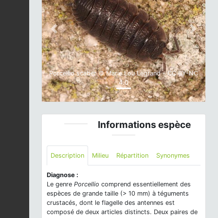
Previous
Next
Porcellio scaber © Marie Lou Legrand - CC BY-NC
4.0
Informations espèce
Description
Milieu
Répartition
Synonymes
Diagnose :
Le genre
Porcellio
comprend essentiellement des
espèces de grande taille (> 10 mm) à téguments
crustacés, dont le flagelle des antennes est
composé de deux articles distincts. Deux paires de