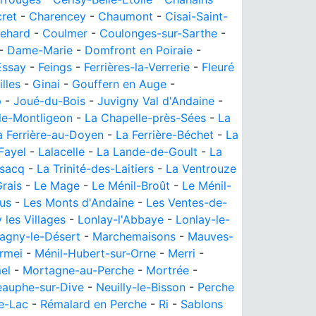
ret
-
Charencey
-
Chaumont
-
Cisai-Saint-
ehard
-
Coulmer
-
Coulonges-sur-Sarthe
-
-
Dame-Marie
-
Domfront en Poiraie
-
Essay
-
Feings
-
Ferrières-la-Verrerie
-
Fleuré
lles
-
Ginai
-
Gouffern en Auge
-
p
-
Joué-du-Bois
-
Juvigny Val d'Andaine
-
le-Montligeon
-
La Chapelle-près-Sées
-
La
a Ferrière-au-Doyen
-
La Ferrière-Béchet
-
La
Fayel
-
Lalacelle
-
La Lande-de-Goult
-
La
isacq
-
La Trinité-des-Laitiers
-
La Ventrouze
rais
-
Le Mage
-
Le Ménil-Broût
-
Le Ménil-
us
-
Les Monts d'Andaine
-
Les Ventes-de-
 les Villages
-
Lonlay-l'Abbaye
-
Lonlay-le-
agny-le-Désert
-
Marchemaisons
-
Mauves-
rmei
-
Ménil-Hubert-sur-Orne
-
Merri
-
el
-
Mortagne-au-Perche
-
Mortrée
-
auphe-sur-Dive
-
Neuilly-le-Bisson
-
Perche
e-Lac
-
Rémalard en Perche
-
Ri
-
Sablons