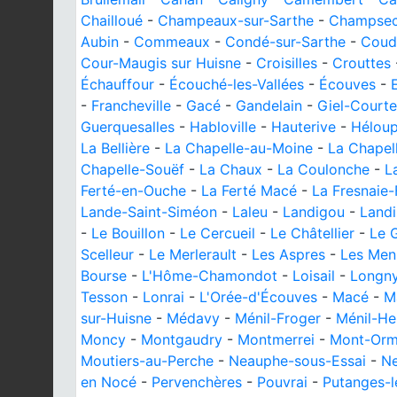
Chailloué
-
Champeaux-sur-Sarthe
-
Champsec
Aubin
-
Commeaux
-
Condé-sur-Sarthe
-
Coud
Cour-Maugis sur Huisne
-
Croisilles
-
Crouttes
Échauffour
-
Écouché-les-Vallées
-
Écouves
-
-
Francheville
-
Gacé
-
Gandelain
-
Giel-Courtei
Guerquesalles
-
Habloville
-
Hauterive
-
Hélou
La Bellière
-
La Chapelle-au-Moine
-
La Chapel
Chapelle-Souëf
-
La Chaux
-
La Coulonche
-
L
Ferté-en-Ouche
-
La Ferté Macé
-
La Fresnaie-
Lande-Saint-Siméon
-
Laleu
-
Landigou
-
Land
-
Le Bouillon
-
Le Cercueil
-
Le Châtellier
-
Le G
Scelleur
-
Le Merlerault
-
Les Aspres
-
Les Men
Bourse
-
L'Hôme-Chamondot
-
Loisail
-
Longny
Tesson
-
Lonrai
-
L'Orée-d'Écouves
-
Macé
-
M
sur-Huisne
-
Médavy
-
Ménil-Froger
-
Ménil-He
Moncy
-
Montgaudry
-
Montmerrei
-
Mont-Orm
Moutiers-au-Perche
-
Neauphe-sous-Essai
-
Ne
en Nocé
-
Pervenchères
-
Pouvrai
-
Putanges-l