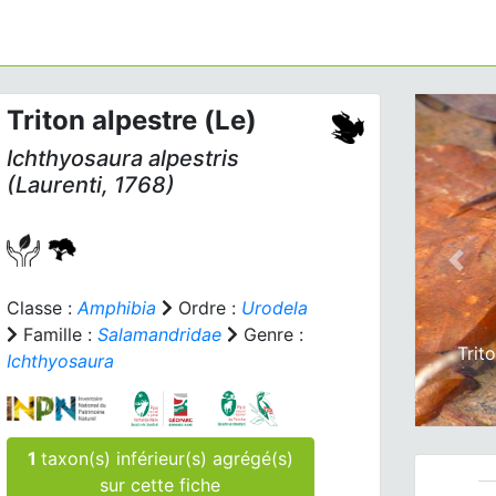
Triton alpestre (Le)
Ichthyosaura alpestris
(Laurenti, 1768)
Prev
Classe :
Amphibia
Ordre :
Urodela
Famille :
Salamandridae
Genre :
Trit
Ichthyosaura
1
taxon(s) inférieur(s) agrégé(s)
sur cette fiche