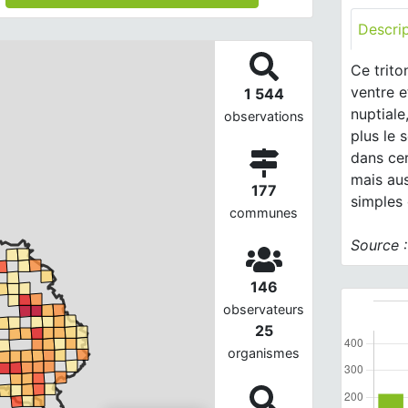
Descri
Ce trito
ventre 
1 544
nuptiale
observations
plus le 
dans cer
mais au
177
simples 
communes
Source 
146
observateurs
25
organismes