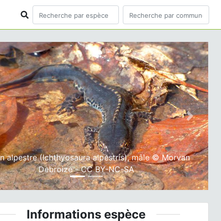
ious
Next
on alpestre (Ichthyosaura alpestris), mâle © Morvan
Debroize - CC BY-NC-SA
Informations espèce