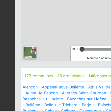
1905
Nombre d'observa
177
communes
25
organismes
146
observ
Alençon
-
Appenai-sous-Bellême
-
Athis-Val d
-
Aunou-le-Faucon
-
Avernes-Saint-Gourgon
-
Bazoches-au-Houlme
-
Bazoches-sur-Hoëne
-
-
Bellême
-
Bellou-le-Trichard
-
Berjou
-
Boisc
Brullemail
-
Cahan
-
Caligny
-
Camembert
-
Ca