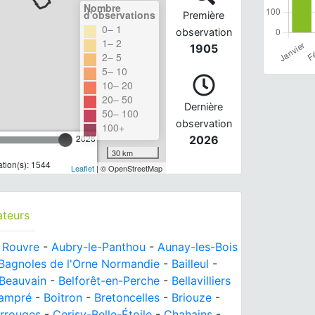
Nombre
d'observations
Première
0– 1
observation
1– 2
1905
2– 5
5– 10
10– 20
20– 50
Dernière
50– 100
observation
100+
2026
2026
30 km
tion(s): 1544
Leaflet
| © OpenStreetMap
ateurs
e Rouvre
-
Aubry-le-Panthou
-
Aunay-les-Bois
Bagnoles de l'Orne Normandie
-
Bailleul
-
Beauvain
-
Belforêt-en-Perche
-
Bellavilliers
hampré
-
Boitron
-
Bretoncelles
-
Briouze
-
rrouges
-
Cerisy-Belle-Étoile
-
Chahains
-