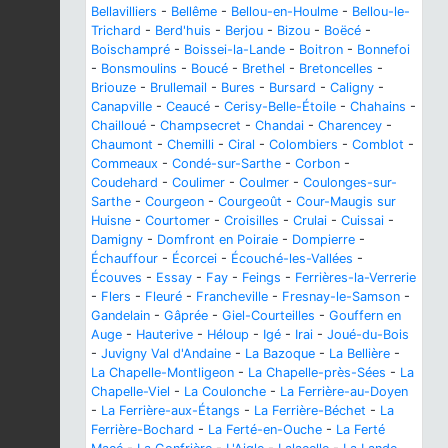
Bellavilliers
-
Bellême
-
Bellou-en-Houlme
-
Bellou-le-
Trichard
-
Berd'huis
-
Berjou
-
Bizou
-
Boëcé
-
Boischampré
-
Boissei-la-Lande
-
Boitron
-
Bonnefoi
-
Bonsmoulins
-
Boucé
-
Brethel
-
Bretoncelles
-
Briouze
-
Brullemail
-
Bures
-
Bursard
-
Caligny
-
Canapville
-
Ceaucé
-
Cerisy-Belle-Étoile
-
Chahains
-
Chailloué
-
Champsecret
-
Chandai
-
Charencey
-
Chaumont
-
Chemilli
-
Ciral
-
Colombiers
-
Comblot
-
Commeaux
-
Condé-sur-Sarthe
-
Corbon
-
Coudehard
-
Coulimer
-
Coulmer
-
Coulonges-sur-
Sarthe
-
Courgeon
-
Courgeoût
-
Cour-Maugis sur
Huisne
-
Courtomer
-
Croisilles
-
Crulai
-
Cuissai
-
Damigny
-
Domfront en Poiraie
-
Dompierre
-
Échauffour
-
Écorcei
-
Écouché-les-Vallées
-
Écouves
-
Essay
-
Fay
-
Feings
-
Ferrières-la-Verrerie
-
Flers
-
Fleuré
-
Francheville
-
Fresnay-le-Samson
-
Gandelain
-
Gâprée
-
Giel-Courteilles
-
Gouffern en
Auge
-
Hauterive
-
Héloup
-
Igé
-
Irai
-
Joué-du-Bois
-
Juvigny Val d'Andaine
-
La Bazoque
-
La Bellière
-
La Chapelle-Montligeon
-
La Chapelle-près-Sées
-
La
Chapelle-Viel
-
La Coulonche
-
La Ferrière-au-Doyen
-
La Ferrière-aux-Étangs
-
La Ferrière-Béchet
-
La
Ferrière-Bochard
-
La Ferté-en-Ouche
-
La Ferté