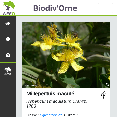
Biodiv'Orne
Millepertuis maculé
Hypericum maculatum
Crantz,
1763
Classe :
Equisetopsida
Ordre :