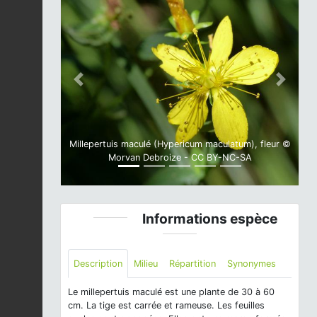
Previous
Next
Millepertuis maculé (Hypericum maculatum), fleur ©
Morvan Debroize - CC BY-NC-SA
Informations espèce
Description
Milieu
Répartition
Synonymes
Le millepertuis maculé est une plante de 30 à 60
cm. La tige est carrée et rameuse. Les feuilles