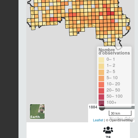
Nombre
d'observations
0– 1
1– 2
2– 5
5– 10
10– 20
20– 50
50– 100
100+
1884
30 km
Nombre d'observa
Leaflet
| © OpenStreetMap
78