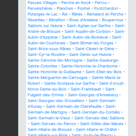
Passais Villages
-
Perche en Nocé
-
Perrou
-
Pervenchères
-
Planches
-
Pointel
-
Pontchardon
-
Putanges-le-Lac
-
Rai
-
Rânes
-
Rémalard en Perche
-
Résenlieu
-
Réveillon
-
Rives d'Andaine
-
Rouperroux
-
Sablons sur Huisne
-
Saint-Agnan-sur-Sarthe
-
Saint-
André-de-Briouze
-
Saint-Aquilin-de-Corbion
-
Saint-
Aubin-d'Appenai
-
Saint-Aubin-de-Bonneval
-
Saint-
Aubin-de-Courteraie
-
Saint-Bômer-les-Forges
-
Saint-Brice-sous-Rânes
-
Saint-Céneri-le-Gérei
-
Saint-Cyr-la-Rosière
-
Saint-Denis-sur-Huisne
-
Sainte-Céronne-lès-Mortagne
-
Sainte-Gauburge-
Sainte-Colombe
-
Sainte-Honorine-la-Chardonne
-
Sainte-Honorine-la-Guillaume
-
Saint-Ellier-les-Bois
-
Sainte-Marguerite-de-Carrouges
-
Sainte-Marie-la-
Robert
-
Sainte-Scolasse-sur-Sarthe
-
Saint-Evroult-
Notre-Dame-du-Bois
-
Saint-Fraimbault
-
Saint-
Fulgent-des-Ormes
-
Saint-Georges-d'Annebecq
-
Saint-Georges-des-Groseillers
-
Saint-Germain-
d'Aunay
-
Saint-Germain-de-Clairefeuille
-
Saint-
Germain-de-Martigny
-
Saint-Germain-du-Corbéis
-
Saint-Germain-le-Vieux
-
Saint-Gervais-des-Sablons
-
Saint-Gervais-du-Perron
-
Saint-Gilles-des-Marais
-
Saint-Hilaire-de-Briouze
-
Saint-Hilaire-le-Châtel
-
Saint-Hilaire-sur-Risle
-
Saint-Jouin-de-Blavou
-