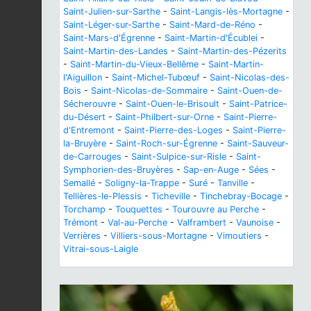
Saint-Julien-sur-Sarthe
-
Saint-Langis-lès-Mortagne
-
Saint-Léger-sur-Sarthe
-
Saint-Mard-de-Réno
-
Saint-Mars-d'Égrenne
-
Saint-Martin-d'Écublei
-
Saint-Martin-des-Landes
-
Saint-Martin-des-Pézerits
-
Saint-Martin-du-Vieux-Bellême
-
Saint-Martin-
l'Aiguillon
-
Saint-Michel-Tubœuf
-
Saint-Nicolas-des-
Bois
-
Saint-Nicolas-de-Sommaire
-
Saint-Ouen-de-
Sécherouvre
-
Saint-Ouen-le-Brisoult
-
Saint-Patrice-
du-Désert
-
Saint-Philbert-sur-Orne
-
Saint-Pierre-
d'Entremont
-
Saint-Pierre-des-Loges
-
Saint-Pierre-
la-Bruyère
-
Saint-Roch-sur-Égrenne
-
Saint-Sauveur-
de-Carrouges
-
Saint-Sulpice-sur-Risle
-
Saint-
Symphorien-des-Bruyères
-
Sap-en-Auge
-
Sées
-
Semallé
-
Soligny-la-Trappe
-
Suré
-
Tanville
-
Tellières-le-Plessis
-
Ticheville
-
Tinchebray-Bocage
-
Torchamp
-
Touquettes
-
Tourouvre au Perche
-
Trémont
-
Val-au-Perche
-
Valframbert
-
Vaunoise
-
Verrières
-
Villiers-sous-Mortagne
-
Vimoutiers
-
Vitrai-sous-Laigle