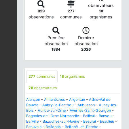
observateurs
929
277
18
observations
communes
organismes
Première
Dernière
observation
observation
1884
2026
277
communes
18
organismes
78
observateurs
Alençon
-
Almenêches
-
Argentan
-
Athis-Val de
Rouvre
-
Aubry-le-Panthou
-
Aubusson
-
Aunay-les-
Bois
-
Aunou-sur-Orne
-
Avernes-Saint-Gourgon
-
Bagnoles de l'Orne Normandie
-
Bailleul
-
Banvou
-
Barville
-
Bazoches-sur-Hoëne
-
Beaufai
-
Beaulieu
-
Beauvain
-
Belfonds
-
Belforêt-en-Perche
-