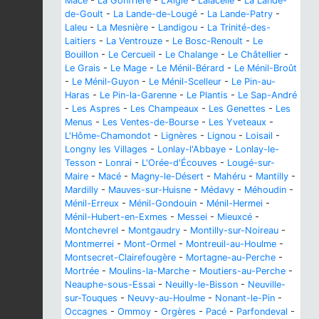
Macé
-
La Gonfrière
-
L'Aigle
-
Lalacelle
-
La Lande-
de-Goult
-
La Lande-de-Lougé
-
La Lande-Patry
-
Laleu
-
La Mesnière
-
Landigou
-
La Trinité-des-
Laitiers
-
La Ventrouze
-
Le Bosc-Renoult
-
Le
Bouillon
-
Le Cercueil
-
Le Chalange
-
Le Châtellier
-
Le Grais
-
Le Mage
-
Le Ménil-Bérard
-
Le Ménil-Broût
-
Le Ménil-Guyon
-
Le Ménil-Scelleur
-
Le Pin-au-
Haras
-
Le Pin-la-Garenne
-
Le Plantis
-
Le Sap-André
-
Les Aspres
-
Les Champeaux
-
Les Genettes
-
Les
Menus
-
Les Ventes-de-Bourse
-
Les Yveteaux
-
L'Hôme-Chamondot
-
Lignères
-
Lignou
-
Loisail
-
Longny les Villages
-
Lonlay-l'Abbaye
-
Lonlay-le-
Tesson
-
Lonrai
-
L'Orée-d'Écouves
-
Lougé-sur-
Maire
-
Macé
-
Magny-le-Désert
-
Mahéru
-
Mantilly
-
Mardilly
-
Mauves-sur-Huisne
-
Médavy
-
Méhoudin
-
Ménil-Erreux
-
Ménil-Gondouin
-
Ménil-Hermei
-
Ménil-Hubert-en-Exmes
-
Messei
-
Mieuxcé
-
Montchevrel
-
Montgaudry
-
Montilly-sur-Noireau
-
Montmerrei
-
Mont-Ormel
-
Montreuil-au-Houlme
-
Montsecret-Clairefougère
-
Mortagne-au-Perche
-
Mortrée
-
Moulins-la-Marche
-
Moutiers-au-Perche
-
Neauphe-sous-Essai
-
Neuilly-le-Bisson
-
Neuville-
sur-Touques
-
Neuvy-au-Houlme
-
Nonant-le-Pin
-
Occagnes
-
Ommoy
-
Orgères
-
Pacé
-
Parfondeval
-