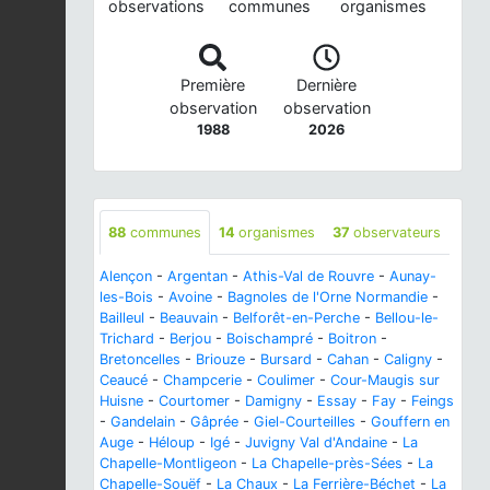
observations
communes
organismes
Première
Dernière
observation
observation
1988
2026
88
communes
14
organismes
37
observateurs
Alençon
-
Argentan
-
Athis-Val de Rouvre
-
Aunay-
les-Bois
-
Avoine
-
Bagnoles de l'Orne Normandie
-
Bailleul
-
Beauvain
-
Belforêt-en-Perche
-
Bellou-le-
Trichard
-
Berjou
-
Boischampré
-
Boitron
-
Bretoncelles
-
Briouze
-
Bursard
-
Cahan
-
Caligny
-
Ceaucé
-
Champcerie
-
Coulimer
-
Cour-Maugis sur
Huisne
-
Courtomer
-
Damigny
-
Essay
-
Fay
-
Feings
-
Gandelain
-
Gâprée
-
Giel-Courteilles
-
Gouffern en
Auge
-
Héloup
-
Igé
-
Juvigny Val d'Andaine
-
La
Chapelle-Montligeon
-
La Chapelle-près-Sées
-
La
Chapelle-Souëf
-
La Chaux
-
La Ferrière-Béchet
-
La