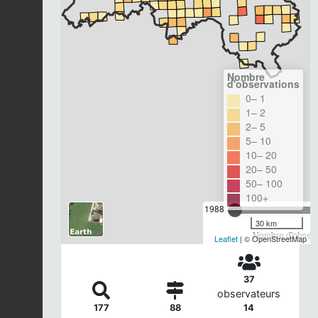
Nombre
d'observations
0– 1
1– 2
2– 5
5– 10
10– 20
20– 50
50– 100
100+
1988
30 km
Nombre d'observa
Leaflet
| © OpenStreetMap
37
observateurs
177
88
14