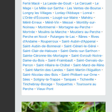
Ferté Macé
-
La Lande-de-Goult
-
Le Cercueil
-
Le
Mage
-
Le Mêle-sur-Sarthe
-
Les Ventes-de-Bourse
-
Longny les Villages
-
Lonlay-l'Abbaye
-
Lonrai
-
L'Orée-d'Écouves
-
Lougé-sur-Maire
-
Mahéru
-
Ménil-Erreux
-
Ménil-Vin
-
Messei
-
Montilly-sur-
Noireau
-
Montmerrei
-
Mortagne-au-Perche
-
Mortrée
-
Moulins-la-Marche
-
Moutiers-au-Perche
-
Perche en Nocé
-
Putanges-le-Lac
-
Rânes
-
Rives
d'Andaine
-
Rouperroux
-
Saint-Aubin-d'Appenai
-
Saint-Aubin-de-Bonneval
-
Saint-Céneri-le-Gérei
-
Saint-Clair-de-Halouze
-
Saint-Denis-sur-Sarthon
-
Sainte-Céronne-lès-Mortagne
-
Saint-Evroult-Notre-
Dame-du-Bois
-
Saint-Fraimbault
-
Saint-Gervais-du-
Perron
-
Saint-Hilaire-le-Châtel
-
Saint-Mard-de-Réno
-
Saint-Martin-des-Landes
-
Saint-Martin-l'Aiguillon
-
Saint-Nicolas-des-Bois
-
Saint-Philbert-sur-Orne
-
Sées
-
Soligny-la-Trappe
-
Tanques
-
Ticheville
-
Tinchebray-Bocage
-
Touquettes
-
Tourouvre au
Perche
-
Vieux-Pont