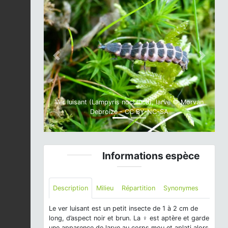
Previous
Next
Ver luisant (Lampyris noctiluca), larve © Morvan
Debroize - CC BY-NC-SA
Informations espèce
Description
Milieu
Répartition
Synonymes
Le ver luisant est un petit insecte de 1 à 2 cm de
long, d’aspect noir et brun. La ♀ est aptère et garde
une apparence de larve au corps mou et aplati alors