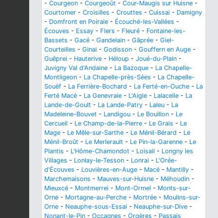
-
Courgeon
-
Courgeoût
-
Cour-Maugis sur Huisne
-
Courtomer
-
Croisilles
-
Crouttes
-
Cuissai
-
Damigny
-
Domfront en Poiraie
-
Écouché-les-Vallées
-
Écouves
-
Essay
-
Flers
-
Fleuré
-
Fontaine-les-
Bassets
-
Gacé
-
Gandelain
-
Gâprée
-
Giel-
Courteilles
-
Ginai
-
Godisson
-
Gouffern en Auge
-
Guêprei
-
Hauterive
-
Héloup
-
Joué-du-Plain
-
Juvigny Val d'Andaine
-
La Bazoque
-
La Chapelle-
Montligeon
-
La Chapelle-près-Sées
-
La Chapelle-
Souëf
-
La Ferrière-Bochard
-
La Ferté-en-Ouche
-
La
Ferté Macé
-
La Genevraie
-
L'Aigle
-
Lalacelle
-
La
Lande-de-Goult
-
La Lande-Patry
-
Laleu
-
La
Madeleine-Bouvet
-
Landigou
-
Le Bouillon
-
Le
Cercueil
-
Le Champ-de-la-Pierre
-
Le Grais
-
Le
Mage
-
Le Mêle-sur-Sarthe
-
Le Ménil-Bérard
-
Le
Ménil-Broût
-
Le Merlerault
-
Le Pin-la-Garenne
-
Le
Plantis
-
L'Hôme-Chamondot
-
Loisail
-
Longny les
Villages
-
Lonlay-le-Tesson
-
Lonrai
-
L'Orée-
d'Écouves
-
Louvières-en-Auge
-
Macé
-
Mantilly
-
Marchemaisons
-
Mauves-sur-Huisne
-
Méhoudin
-
Mieuxcé
-
Montmerrei
-
Mont-Ormel
-
Monts-sur-
Orne
-
Mortagne-au-Perche
-
Mortrée
-
Moulins-sur-
Orne
-
Neauphe-sous-Essai
-
Neauphe-sur-Dive
-
Nonant-le-Pin
-
Occagnes
-
Orgères
-
Passais