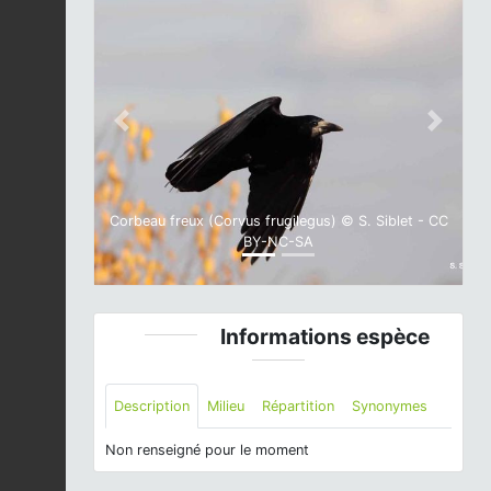
Previous
Next
Corbeau freux (Corvus frugilegus) © S. Siblet - CC
BY-NC-SA
Informations espèce
Description
Milieu
Répartition
Synonymes
Non renseigné pour le moment