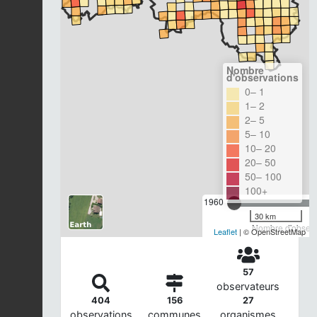
Nombre
d'observations
0– 1
1– 2
2– 5
5– 10
10– 20
20– 50
50– 100
100+
1960
30 km
Nombre d'observa
Leaflet
| © OpenStreetMap
57
observateurs
404
156
27
observations
communes
organismes