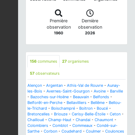
Première
Dernière
observation
observation
1960
2026
156
communes
27
organismes
57
observateurs
Alençon
-
Argentan
-
Athis-Val de Rouvre
-
Aunay-
les-Bois
-
Avernes-Saint-Gourgon
-
Avoine
-
Barville
-
Bazoches-sur-Hoëne
-
Beauvain
-
Belfonds
-
Belforêt-en-Perche
-
Bellavilliers
-
Bellême
-
Bellou-
le-Trichard
-
Boischampré
-
Boitron
-
Boucé
-
Bretoncelles
-
Briouze
-
Cerisy-Belle-Étoile
-
Ceton
-
Chailloué
-
Champ-Haut
-
Chandai
-
Chaumont
-
Colombiers
-
Comblot
-
Commeaux
-
Condé-sur-
Sarthe
-
Corbon
-
Coudehard
-
Coulmer
-
Coulonces