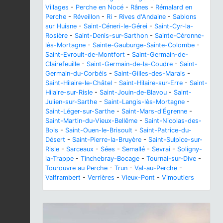
Villages
-
Perche en Nocé
-
Rânes
-
Rémalard en
Perche
-
Réveillon
-
Ri
-
Rives d'Andaine
-
Sablons
sur Huisne
-
Saint-Céneri-le-Gérei
-
Saint-Cyr-la-
Rosière
-
Saint-Denis-sur-Sarthon
-
Sainte-Céronne-
lès-Mortagne
-
Sainte-Gauburge-Sainte-Colombe
-
Saint-Evroult-de-Montfort
-
Saint-Germain-de-
Clairefeuille
-
Saint-Germain-de-la-Coudre
-
Saint-
Germain-du-Corbéis
-
Saint-Gilles-des-Marais
-
Saint-Hilaire-le-Châtel
-
Saint-Hilaire-sur-Erre
-
Saint-
Hilaire-sur-Risle
-
Saint-Jouin-de-Blavou
-
Saint-
Julien-sur-Sarthe
-
Saint-Langis-lès-Mortagne
-
Saint-Léger-sur-Sarthe
-
Saint-Mars-d'Égrenne
-
Saint-Martin-du-Vieux-Bellême
-
Saint-Nicolas-des-
Bois
-
Saint-Ouen-le-Brisoult
-
Saint-Patrice-du-
Désert
-
Saint-Pierre-la-Bruyère
-
Saint-Sulpice-sur-
Risle
-
Sarceaux
-
Sées
-
Semallé
-
Sevrai
-
Soligny-
la-Trappe
-
Tinchebray-Bocage
-
Tournai-sur-Dive
-
Tourouvre au Perche
-
Trun
-
Val-au-Perche
-
Valframbert
-
Verrières
-
Vieux-Pont
-
Vimoutiers