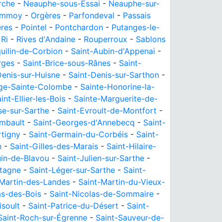
rche
-
Neauphe-sous-Essai
-
Neauphe-sur-
mmoy
-
Orgères
-
Parfondeval
-
Passais
res
-
Pointel
-
Pontchardon
-
Putanges-le-
-
Ri
-
Rives d'Andaine
-
Rouperroux
-
Sablons
uilin-de-Corbion
-
Saint-Aubin-d'Appenai
-
rges
-
Saint-Brice-sous-Rânes
-
Saint-
Denis-sur-Huisne
-
Saint-Denis-sur-Sarthon
-
ge-Sainte-Colombe
-
Sainte-Honorine-la-
int-Ellier-les-Bois
-
Sainte-Marguerite-de-
se-sur-Sarthe
-
Saint-Evroult-de-Montfort
-
imbault
-
Saint-Georges-d'Annebecq
-
Saint-
tigny
-
Saint-Germain-du-Corbéis
-
Saint-
n
-
Saint-Gilles-des-Marais
-
Saint-Hilaire-
uin-de-Blavou
-
Saint-Julien-sur-Sarthe
-
rtagne
-
Saint-Léger-sur-Sarthe
-
Saint-
-Martin-des-Landes
-
Saint-Martin-du-Vieux-
as-des-Bois
-
Saint-Nicolas-de-Sommaire
-
isoult
-
Saint-Patrice-du-Désert
-
Saint-
Saint-Roch-sur-Égrenne
-
Saint-Sauveur-de-