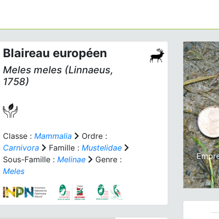
Blaireau européen
Meles meles
(Linnaeus,
1758)
Prev
Classe :
Mammalia
Ordre :
Carnivora
Famille :
Mustelidae
Empre
Sous-Famille :
Melinae
Genre :
Meles