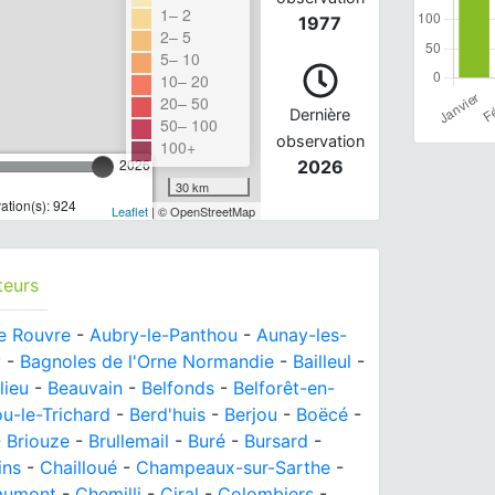
1– 2
1977
2– 5
5– 10
10– 20
20– 50
Dernière
50– 100
observation
100+
2026
2026
30 km
tion(s): 924
Leaflet
| © OpenStreetMap
teurs
de Rouvre
-
Aubry-le-Panthou
-
Aunay-les-
y
-
Bagnoles de l'Orne Normandie
-
Bailleul
-
lieu
-
Beauvain
-
Belfonds
-
Belforêt-en-
ou-le-Trichard
-
Berd'huis
-
Berjou
-
Boëcé
-
-
Briouze
-
Brullemail
-
Buré
-
Bursard
-
ins
-
Chailloué
-
Champeaux-sur-Sarthe
-
aumont
-
Chemilli
-
Ciral
-
Colombiers
-