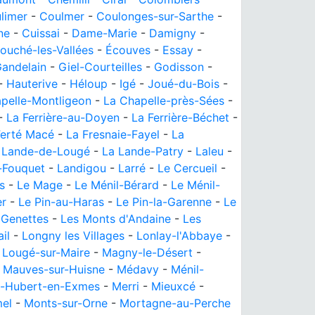
limer
-
Coulmer
-
Coulonges-sur-Sarthe
-
ne
-
Cuissai
-
Dame-Marie
-
Damigny
-
ouché-les-Vallées
-
Écouves
-
Essay
-
andelain
-
Giel-Courteilles
-
Godisson
-
-
Hauterive
-
Héloup
-
Igé
-
Joué-du-Bois
-
pelle-Montligeon
-
La Chapelle-près-Sées
-
-
La Ferrière-au-Doyen
-
La Ferrière-Béchet
-
Ferté Macé
-
La Fresnaie-Fayel
-
La
 Lande-de-Lougé
-
La Lande-Patry
-
Laleu
-
-Fouquet
-
Landigou
-
Larré
-
Le Cercueil
-
s
-
Le Mage
-
Le Ménil-Bérard
-
Le Ménil-
er
-
Le Pin-au-Haras
-
Le Pin-la-Garenne
-
Le
 Genettes
-
Les Monts d'Andaine
-
Les
ail
-
Longny les Villages
-
Lonlay-l'Abbaye
-
-
Lougé-sur-Maire
-
Magny-le-Désert
-
-
Mauves-sur-Huisne
-
Médavy
-
Ménil-
l-Hubert-en-Exmes
-
Merri
-
Mieuxcé
-
el
-
Monts-sur-Orne
-
Mortagne-au-Perche