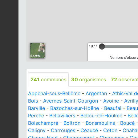
1977
Nombre d'observa
241
communes
30
organismes
72
observa
Appenai-sous-Bellême
-
Argentan
-
Athis-Val 
Bois
-
Avernes-Saint-Gourgon
-
Avoine
-
Avrill
Barville
-
Bazoches-sur-Hoëne
-
Beaufai
-
Beau
Perche
-
Bellavilliers
-
Bellou-en-Houlme
-
Bell
Boischampré
-
Boitron
-
Bonsmoulins
-
Boucé
Caligny
-
Carrouges
-
Ceaucé
-
Ceton
-
Chaha
Champ-Haut
-
Champsecret
-
Charencey
-
Ch