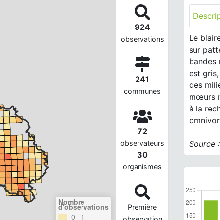
Descri
924
Le blair
observations
sur patt
bandes n
est gris
241
des mili
communes
mœurs no
à la rec
omnivor
72
Source 
observateurs
30
organismes
Nombre
d'observations
Première
0– 1
observation