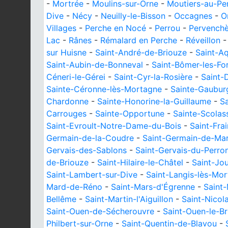
-
Mortrée
-
Moulins-sur-Orne
-
Moutiers-au-Pe
Dive
-
Nécy
-
Neuilly-le-Bisson
-
Occagnes
-
O
Villages
-
Perche en Nocé
-
Perrou
-
Pervenchè
Lac
-
Rânes
-
Rémalard en Perche
-
Réveillon
sur Huisne
-
Saint-André-de-Briouze
-
Saint-Aq
Saint-Aubin-de-Bonneval
-
Saint-Bômer-les-Fo
Céneri-le-Gérei
-
Saint-Cyr-la-Rosière
-
Saint-
Sainte-Céronne-lès-Mortagne
-
Sainte-Gaubur
Chardonne
-
Sainte-Honorine-la-Guillaume
-
Sa
Carrouges
-
Sainte-Opportune
-
Sainte-Scolas
Saint-Evroult-Notre-Dame-du-Bois
-
Saint-Fra
Germain-de-la-Coudre
-
Saint-Germain-de-Mar
Gervais-des-Sablons
-
Saint-Gervais-du-Perro
de-Briouze
-
Saint-Hilaire-le-Châtel
-
Saint-Jo
Saint-Lambert-sur-Dive
-
Saint-Langis-lès-Mo
Mard-de-Réno
-
Saint-Mars-d'Égrenne
-
Saint
Bellême
-
Saint-Martin-l'Aiguillon
-
Saint-Nicol
Saint-Ouen-de-Sécherouvre
-
Saint-Ouen-le-Br
Philbert-sur-Orne
-
Saint-Quentin-de-Blavou
-