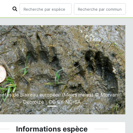
ious
Next
intes de Blaireau européen (Meles meles) © Morvan
Debroize - CC BY-NC-SA
Informations espèce