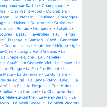
ampeaux-sur-Sarthe
-
Champsecret
-
iral
-
Cisai-Saint-Aubin
-
Colombiers
-
orbon
-
Coudehard
-
Coulimer
-
Coulonges-
gis sur Huisne
-
Courtomer
-
Croisilles
-
front en Poiraie
-
Dompierre
-
Échalou
-
couves
-
Essay
-
Faverolles
-
Fay
-
Feings
-
lle
-
Fresnay-le-Samson
-
Gacé
-
Gandelain
i
-
Guerquesalles
-
Hauterive
-
Héloup
-
Igé
-
ur-Orne
-
Juvigny Val d'Andaine
-
La
-
La Chapelle-Biche
-
La Chapelle-
lle-Souëf
-
La Chapelle-Viel
-
La Chaux
-
La
e-aux-Étangs
-
La Ferrière-Béchet
-
La
té Macé
-
La Genevraie
-
La Gonfrière
-
nde-de-Lougé
-
La Lande-Patry
-
Laleu
-
La
arré
-
La Selle-la-Forge
-
La Trinité-des-
Bouillon
-
Le Cercueil
-
Le Champ-de-la-
Le Mêle-sur-Sarthe
-
Le Ménil-Bérard
-
Le
Guyon
-
Le Ménil-Scelleur
-
Le Ménil-Vicomte