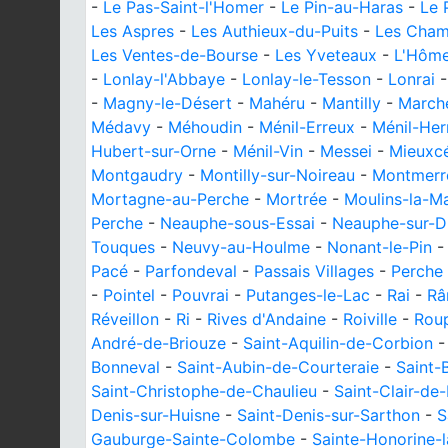
-
Le Pas-Saint-l'Homer
-
Le Pin-au-Haras
-
Le 
Les Aspres
-
Les Authieux-du-Puits
-
Les Cha
Les Ventes-de-Bourse
-
Les Yveteaux
-
L'Hôm
-
Lonlay-l'Abbaye
-
Lonlay-le-Tesson
-
Lonrai
-
Magny-le-Désert
-
Mahéru
-
Mantilly
-
March
Médavy
-
Méhoudin
-
Ménil-Erreux
-
Ménil-Her
Hubert-sur-Orne
-
Ménil-Vin
-
Messei
-
Mieuxc
Montgaudry
-
Montilly-sur-Noireau
-
Montmerr
Mortagne-au-Perche
-
Mortrée
-
Moulins-la-M
Perche
-
Neauphe-sous-Essai
-
Neauphe-sur-D
Touques
-
Neuvy-au-Houlme
-
Nonant-le-Pin
Pacé
-
Parfondeval
-
Passais Villages
-
Perche
-
Pointel
-
Pouvrai
-
Putanges-le-Lac
-
Rai
-
Râ
Réveillon
-
Ri
-
Rives d'Andaine
-
Roiville
-
Rou
André-de-Briouze
-
Saint-Aquilin-de-Corbion
Bonneval
-
Saint-Aubin-de-Courteraie
-
Saint-
Saint-Christophe-de-Chaulieu
-
Saint-Clair-de
Denis-sur-Huisne
-
Saint-Denis-sur-Sarthon
-
S
Gauburge-Sainte-Colombe
-
Sainte-Honorine-l