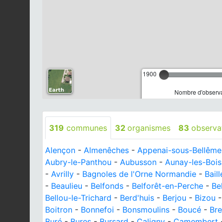
1900
Nombre d'observa
319
communes
32
organismes
83
observa
Alençon
-
Almenêches
-
Appenai-sous-Bellême
Aubry-le-Panthou
-
Aubusson
-
Aunay-les-Bois
-
Avrilly
-
Bagnoles de l'Orne Normandie
-
Baill
-
Beaulieu
-
Belfonds
-
Belforêt-en-Perche
-
Bel
Bellou-le-Trichard
-
Berd'huis
-
Berjou
-
Bizou
Boitron
-
Bonnefoi
-
Bonsmoulins
-
Boucé
-
Bre
Buré
-
Bures
-
Bursard
-
Caligny
-
Camembert