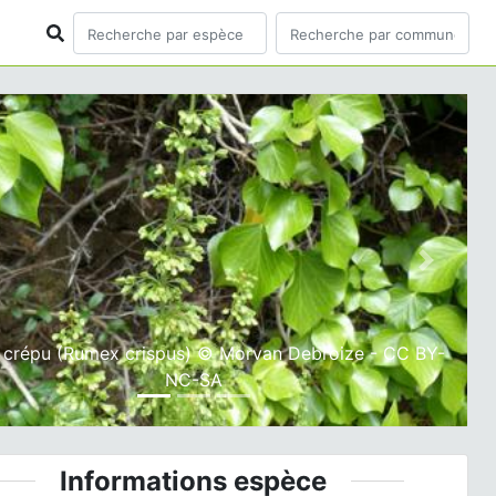
ious
Next
crépu (Rumex crispus) © Morvan Debroize - CC BY-
NC-SA
Informations espèce