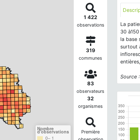
Descri
1 422
La patie
observations
30 à150 
la base 
surtout 
319
inflores
communes
entières
Source 
83
observateurs
32
organismes
Nombre
d'observations
Première
0– 1
observation