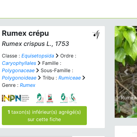
Rumex crépu
Rumex crispus
L., 1753
Classe :
Equisetopsida
Ordre :
Caryophyllales
Famille :
Polygonaceae
Sous-Famille :
Prev
Polygonoideae
Tribu :
Rumiceae
Genre :
Rumex
Rumex 
1
taxon(s) inférieur(s) agrégé(s)
sur cette fiche