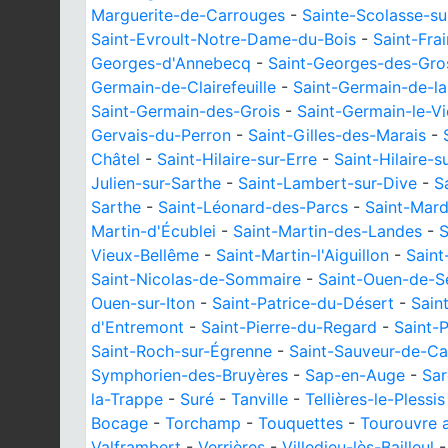
Marguerite-de-Carrouges
-
Sainte-Scolasse-su
Saint-Evroult-Notre-Dame-du-Bois
-
Saint-Fra
Georges-d'Annebecq
-
Saint-Georges-des-Gros
Germain-de-Clairefeuille
-
Saint-Germain-de-l
Saint-Germain-des-Grois
-
Saint-Germain-le-V
Gervais-du-Perron
-
Saint-Gilles-des-Marais
-
Châtel
-
Saint-Hilaire-sur-Erre
-
Saint-Hilaire-s
Julien-sur-Sarthe
-
Saint-Lambert-sur-Dive
-
S
Sarthe
-
Saint-Léonard-des-Parcs
-
Saint-Mar
Martin-d'Écublei
-
Saint-Martin-des-Landes
-
S
Vieux-Bellême
-
Saint-Martin-l'Aiguillon
-
Saint
Saint-Nicolas-de-Sommaire
-
Saint-Ouen-de-S
Ouen-sur-Iton
-
Saint-Patrice-du-Désert
-
Sain
d'Entremont
-
Saint-Pierre-du-Regard
-
Saint-P
Saint-Roch-sur-Égrenne
-
Saint-Sauveur-de-Ca
Symphorien-des-Bruyères
-
Sap-en-Auge
-
Sa
la-Trappe
-
Suré
-
Tanville
-
Tellières-le-Plessis
Bocage
-
Torchamp
-
Touquettes
-
Tourouvre 
Valframbert
-
Verrières
-
Villedieu-lès-Bailleul