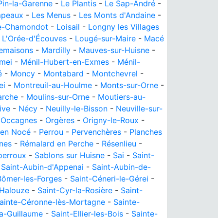
Pin-la-Garenne
-
Le Plantis
-
Le Sap-André
-
mpeaux
-
Les Menus
-
Les Monts d'Andaine
-
e-Chamondot
-
Loisail
-
Longny les Villages
-
L'Orée-d'Écouves
-
Lougé-sur-Maire
-
Macé
emaisons
-
Mardilly
-
Mauves-sur-Huisne
-
mei
-
Ménil-Hubert-en-Exmes
-
Ménil-
é
-
Moncy
-
Montabard
-
Montchevrel
-
ei
-
Montreuil-au-Houlme
-
Monts-sur-Orne
-
arche
-
Moulins-sur-Orne
-
Moutiers-au-
ive
-
Nécy
-
Neuilly-le-Bisson
-
Neuville-sur-
-
Occagnes
-
Orgères
-
Origny-le-Roux
-
 en Nocé
-
Perrou
-
Pervenchères
-
Planches
nes
-
Rémalard en Perche
-
Résenlieu
-
perroux
-
Sablons sur Huisne
-
Sai
-
Saint-
-
Saint-Aubin-d'Appenai
-
Saint-Aubin-de-
Bômer-les-Forges
-
Saint-Céneri-le-Gérei
-
-Halouze
-
Saint-Cyr-la-Rosière
-
Saint-
ainte-Céronne-lès-Mortagne
-
Sainte-
a-Guillaume
-
Saint-Ellier-les-Bois
-
Sainte-