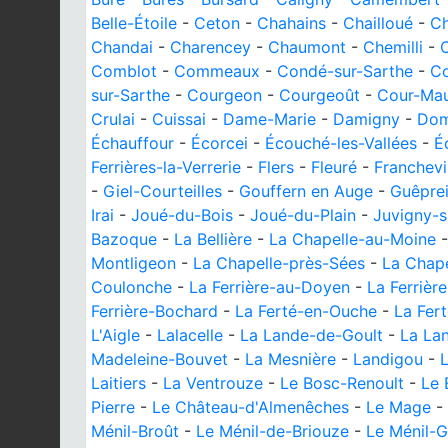
Belle-Étoile
-
Ceton
-
Chahains
-
Chailloué
-
Ch
Chandai
-
Charencey
-
Chaumont
-
Chemilli
-
C
Comblot
-
Commeaux
-
Condé-sur-Sarthe
-
C
sur-Sarthe
-
Courgeon
-
Courgeoût
-
Cour-Mau
Crulai
-
Cuissai
-
Dame-Marie
-
Damigny
-
Dom
Échauffour
-
Écorcei
-
Écouché-les-Vallées
-
É
Ferrières-la-Verrerie
-
Flers
-
Fleuré
-
Franchevi
-
Giel-Courteilles
-
Gouffern en Auge
-
Guêpre
Irai
-
Joué-du-Bois
-
Joué-du-Plain
-
Juvigny-s
Bazoque
-
La Bellière
-
La Chapelle-au-Moine
Montligeon
-
La Chapelle-près-Sées
-
La Chape
Coulonche
-
La Ferrière-au-Doyen
-
La Ferrièr
Ferrière-Bochard
-
La Ferté-en-Ouche
-
La Fer
L'Aigle
-
Lalacelle
-
La Lande-de-Goult
-
La La
Madeleine-Bouvet
-
La Mesnière
-
Landigou
-
L
Laitiers
-
La Ventrouze
-
Le Bosc-Renoult
-
Le 
Pierre
-
Le Château-d'Almenêches
-
Le Mage
-
Ménil-Broût
-
Le Ménil-de-Briouze
-
Le Ménil-