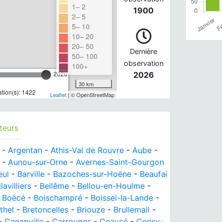
1– 2
1900
2– 5
5– 10
10– 20
20– 50
Dernière
50– 100
observation
100+
2026
2026
30 km
tion(s): 1422
Leaflet
| © OpenStreetMap
teurs
-
Argentan
-
Athis-Val de Rouvre
-
Aube
-
-
Aunou-sur-Orne
-
Avernes-Saint-Gourgon
eul
-
Barville
-
Bazoches-sur-Hoëne
-
Beaufai
lavilliers
-
Bellême
-
Bellou-en-Houlme
-
-
Boëcé
-
Boischampré
-
Boissei-la-Lande
-
thel
-
Bretoncelles
-
Briouze
-
Brullemail
-
-
Canapville
-
Carrouges
-
Ceaucé
-
Cerisy-