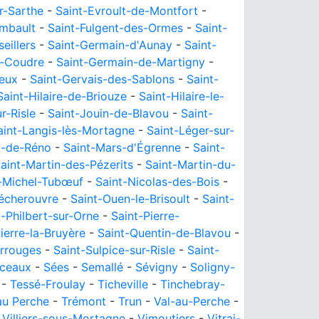
r-Sarthe
-
Saint-Evroult-de-Montfort
-
imbault
-
Saint-Fulgent-des-Ormes
-
Saint-
eillers
-
Saint-Germain-d'Aunay
-
Saint-
a-Coudre
-
Saint-Germain-de-Martigny
-
ieux
-
Saint-Gervais-des-Sablons
-
Saint-
Saint-Hilaire-de-Briouze
-
Saint-Hilaire-le-
ur-Risle
-
Saint-Jouin-de-Blavou
-
Saint-
aint-Langis-lès-Mortagne
-
Saint-Léger-sur-
d-de-Réno
-
Saint-Mars-d'Égrenne
-
Saint-
aint-Martin-des-Pézerits
-
Saint-Martin-du-
-Michel-Tubœuf
-
Saint-Nicolas-des-Bois
-
écherouvre
-
Saint-Ouen-le-Brisoult
-
Saint-
t-Philbert-sur-Orne
-
Saint-Pierre-
ierre-la-Bruyère
-
Saint-Quentin-de-Blavou
-
rrouges
-
Saint-Sulpice-sur-Risle
-
Saint-
rceaux
-
Sées
-
Semallé
-
Sévigny
-
Soligny-
-
Tessé-Froulay
-
Ticheville
-
Tinchebray-
au Perche
-
Trémont
-
Trun
-
Val-au-Perche
-
-
Villiers-sous-Mortagne
-
Vimoutiers
-
Vitrai-