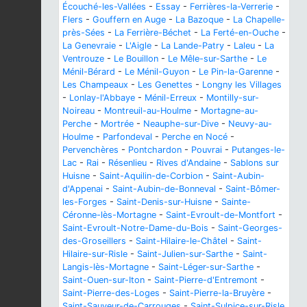
Écouché-les-Vallées
-
Essay
-
Ferrières-la-Verrerie
-
Flers
-
Gouffern en Auge
-
La Bazoque
-
La Chapelle-
près-Sées
-
La Ferrière-Béchet
-
La Ferté-en-Ouche
-
La Genevraie
-
L'Aigle
-
La Lande-Patry
-
Laleu
-
La
Ventrouze
-
Le Bouillon
-
Le Mêle-sur-Sarthe
-
Le
Ménil-Bérard
-
Le Ménil-Guyon
-
Le Pin-la-Garenne
-
Les Champeaux
-
Les Genettes
-
Longny les Villages
-
Lonlay-l'Abbaye
-
Ménil-Erreux
-
Montilly-sur-
Noireau
-
Montreuil-au-Houlme
-
Mortagne-au-
Perche
-
Mortrée
-
Neauphe-sur-Dive
-
Neuvy-au-
Houlme
-
Parfondeval
-
Perche en Nocé
-
Pervenchères
-
Pontchardon
-
Pouvrai
-
Putanges-le-
Lac
-
Rai
-
Résenlieu
-
Rives d'Andaine
-
Sablons sur
Huisne
-
Saint-Aquilin-de-Corbion
-
Saint-Aubin-
d'Appenai
-
Saint-Aubin-de-Bonneval
-
Saint-Bômer-
les-Forges
-
Saint-Denis-sur-Huisne
-
Sainte-
Céronne-lès-Mortagne
-
Saint-Evroult-de-Montfort
-
Saint-Evroult-Notre-Dame-du-Bois
-
Saint-Georges-
des-Groseillers
-
Saint-Hilaire-le-Châtel
-
Saint-
Hilaire-sur-Risle
-
Saint-Julien-sur-Sarthe
-
Saint-
Langis-lès-Mortagne
-
Saint-Léger-sur-Sarthe
-
Saint-Ouen-sur-Iton
-
Saint-Pierre-d'Entremont
-
Saint-Pierre-des-Loges
-
Saint-Pierre-la-Bruyère
-
Saint-Sauveur-de-Carrouges
-
Saint-Sulpice-sur-Risle