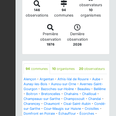
observateurs
146
94
10
observations
communes
organismes
Première
Dernière
observation
observation
1976
2026
94
communes
10
organismes
20
observateurs
Alençon
-
Argentan
-
Athis-Val de Rouvre
-
Aube
-
Aunay-les-Bois
-
Aunou-sur-Orne
-
Avernes-Saint-
Gourgon
-
Bazoches-sur-Hoëne
-
Beaulieu
-
Bellême
-
Boitron
-
Bretoncelles
-
Chahains
-
Chailloué
-
Champeaux-sur-Sarthe
-
Champosoult
-
Chandai
-
Charencey
-
Chaumont
-
Cisai-Saint-Aubin
-
Condé-
sur-Sarthe
-
Cour-Maugis sur Huisne
-
Croisilles
-
Domfront en Poiraie
-
Échauffour
-
Écorches
-