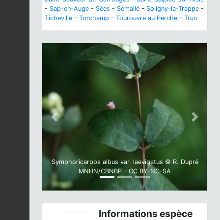
-
Sap-en-Auge
-
Sées
-
Semallé
-
Soligny-la-Trappe
-
Ticheville
-
Torchamp
-
Tourouvre au Perche
-
Trun
Previous
Next
Symphoricarpos albus var. laevigatus © R. Dupré
MNHN/CBNBP - CC BY-NC-SA
Informations espèce