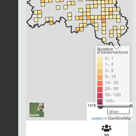
Nombre
d'observations
0– 1
1– 2
2– 5
5– 10
10– 20
20– 50
50– 100
100+
1976
30 km
Nombre d'observa
Leaflet
| © OpenStreetMap
20