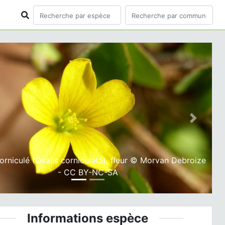
ious
Next
orniculé (Oxalis corniculata), fleur © Morvan Debroize
- CC BY-NC-SA
Informations espèce