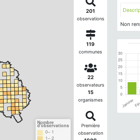
Descri
201
observations
Non ren
119
communes
22
observateurs
15
organismes
Nombre
d'observations
Première
0– 1
observation
1– 2