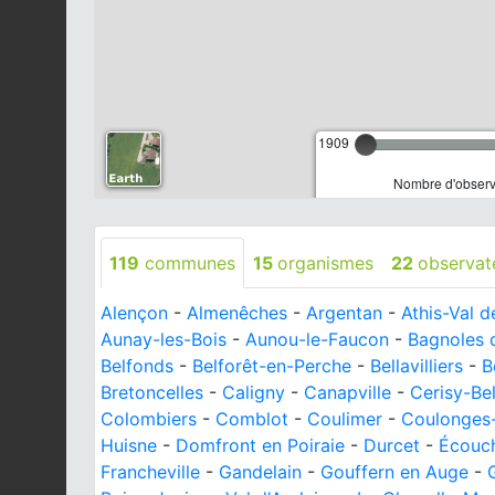
1909
Nombre d'observa
119
communes
15
organismes
22
observat
Alençon
-
Almenêches
-
Argentan
-
Athis-Val 
Aunay-les-Bois
-
Aunou-le-Faucon
-
Bagnoles 
Belfonds
-
Belforêt-en-Perche
-
Bellavilliers
-
B
Bretoncelles
-
Caligny
-
Canapville
-
Cerisy-Bel
Colombiers
-
Comblot
-
Coulimer
-
Coulonges-
Huisne
-
Domfront en Poiraie
-
Durcet
-
Écouch
Francheville
-
Gandelain
-
Gouffern en Auge
-