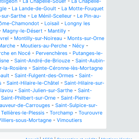
tligeon
-
La Chapelle-Souëf
-
La Chapelle-
gle
-
La Lande-de-Goult
-
La Motte-Fouquet
-sur-Sarthe
-
Le Ménil-Scelleur
-
Le Pin-au-
Hôme-Chamondot
-
Loisail
-
Longny les
-
Magny-le-Désert
-
Mantilly
-
vrel
-
Montilly-sur-Noireau
-
Monts-sur-Orne
Marche
-
Moutiers-au-Perche
-
Nécy
-
rche en Nocé
-
Pervenchères
-
Putanges-le-
isne
-
Saint-André-de-Briouze
-
Saint-Aubin-
r-la-Rosière
-
Sainte-Céronne-lès-Mortagne
ault
-
Saint-Fulgent-des-Ormes
-
Saint-
s
-
Saint-Hilaire-le-Châtel
-
Saint-Hilaire-sur-
Blavou
-
Saint-Julien-sur-Sarthe
-
Saint-
-
Saint-Philbert-sur-Orne
-
Saint-Pierre-
Sauveur-de-Carrouges
-
Saint-Sulpice-sur-
-
Tellières-le-Plessis
-
Torchamp
-
Tourouvre
Villiers-sous-Mortagne
-
Vimoutiers