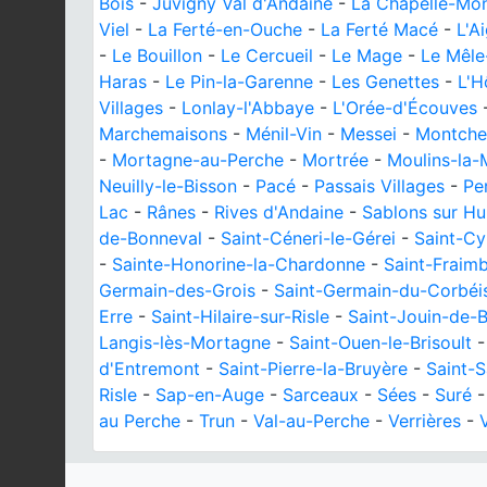
Bois
-
Juvigny Val d'Andaine
-
La Chapelle-Mon
Viel
-
La Ferté-en-Ouche
-
La Ferté Macé
-
L'Ai
-
Le Bouillon
-
Le Cercueil
-
Le Mage
-
Le Mêle
Haras
-
Le Pin-la-Garenne
-
Les Genettes
-
L'
Villages
-
Lonlay-l'Abbaye
-
L'Orée-d'Écouves
Marchemaisons
-
Ménil-Vin
-
Messei
-
Montche
-
Mortagne-au-Perche
-
Mortrée
-
Moulins-la-
Neuilly-le-Bisson
-
Pacé
-
Passais Villages
-
Pe
Lac
-
Rânes
-
Rives d'Andaine
-
Sablons sur Hu
de-Bonneval
-
Saint-Céneri-le-Gérei
-
Saint-Cy
-
Sainte-Honorine-la-Chardonne
-
Saint-Fraimb
Germain-des-Grois
-
Saint-Germain-du-Corbéi
Erre
-
Saint-Hilaire-sur-Risle
-
Saint-Jouin-de-
Langis-lès-Mortagne
-
Saint-Ouen-le-Brisoult
d'Entremont
-
Saint-Pierre-la-Bruyère
-
Saint-
Risle
-
Sap-en-Auge
-
Sarceaux
-
Sées
-
Suré
au Perche
-
Trun
-
Val-au-Perche
-
Verrières
-