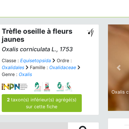
Trèfle oseille à fleurs
jaunes
Oxalis corniculata
L., 1753
Classe :
Equisetopsida
Ordre :
Oxalidales
Famille :
Oxalidaceae
Prev
Genre :
Oxalis
Oxalis c
2
taxon(s) inférieur(s) agrégé(s)
sur cette fiche