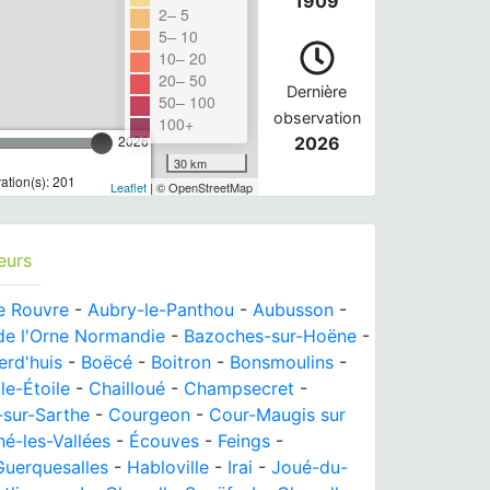
1909
2– 5
5– 10
10– 20
20– 50
Dernière
50– 100
observation
100+
2026
2026
30 km
tion(s): 201
Leaflet
| © OpenStreetMap
eurs
de Rouvre
-
Aubry-le-Panthou
-
Aubusson
-
de l'Orne Normandie
-
Bazoches-sur-Hoëne
-
erd'huis
-
Boëcé
-
Boitron
-
Bonsmoulins
-
le-Étoile
-
Chailloué
-
Champsecret
-
sur-Sarthe
-
Courgeon
-
Cour-Maugis sur
é-les-Vallées
-
Écouves
-
Feings
-
Guerquesalles
-
Habloville
-
Irai
-
Joué-du-