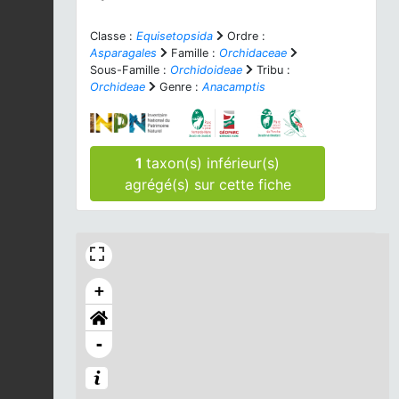
Classe :
Equisetopsida
Ordre :
Asparagales
Famille :
Orchidaceae
Sous-Famille :
Orchidoideae
Tribu :
Orchideae
Genre :
Anacamptis
1
taxon(s) inférieur(s)
agrégé(s) sur cette fiche
+
-