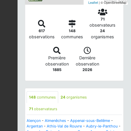
Nombre d'observa
Leaflet
| © OpenStreetMap
71
observateurs
617
148
24
observations
communes
organismes
Première
Dernière
observation
observation
1885
2026
148
communes
24
organismes
71
observateurs
Alençon
-
Almenêches
-
Appenai-sous-Bellême
-
Argentan
-
Athis-Val de Rouvre
-
Aubry-le-Panthou
-