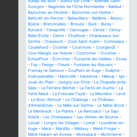
Aunay-les-Bois
-
Aunou-sur-Orne
-
Avernes-Saint-
Gourgon
-
Bagnoles de l'Orne Normandie
-
Bailleul
-
Bazoches-au-Houlme
-
Bazoches-sur-Hoëne
-
Belforêt-en-Perche
-
Bellavilliers
-
Bellême
-
Berjou
-
Boëcé
-
Bretoncelles
-
Briouze
-
Buré
-
Bures
-
Bursard
-
Canapville
-
Carrouges
-
Cerisé
-
Cerisy-
Belle-Étoile
-
Ceton
-
Chailloué
-
Champeaux-sur-
Sarthe
-
Chaumont
-
Cisai-Saint-Aubin
-
Commeaux
-
Coudehard
-
Coulmer
-
Coulonces
-
Courgeoût
-
Cour-Maugis sur Huisne
-
Courtomer
-
Crouttes
-
Échauffour
-
Écorches
-
Écouché-les-Vallées
-
Essay
-
Fay
-
Feings
-
Fleuré
-
Fontaine-les-Bassets
-
Fresnay-le-Samson
-
Gouffern en Auge
-
Guêprei
-
Guerquesalles
-
Habloville
-
Hauterive
-
Héloup
-
Igé
-
Joué-du-Plain
-
Juvigny-sur-Orne
-
La Chapelle-près-
Sées
-
La Ferrière-Béchet
-
La Ferté-en-Ouche
-
La
Ferté Macé
-
La Fresnaie-Fayel
-
La Mesnière
-
Larré
-
Le Bosc-Renoult
-
Le Chalange
-
Le Château-
d'Almenêches
-
Le Mêle-sur-Sarthe
-
Le Ménil-Broût
-
Le Merlerault
-
Le Plantis
-
Le Renouard
-
Le Sap-
André
-
Les Champeaux
-
Les Ventes-de-Bourse
-
Loisail
-
Longny les Villages
-
Lonrai
-
Louvières-en-
Auge
-
Macé
-
Mardilly
-
Médavy
-
Ménil-Froger
-
Ménil-Hubert-en-Exmes
-
Montabard
-
Montmerrei
-