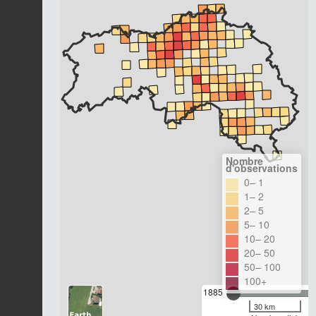
Nombre
d'observations
0– 1
1– 2
2– 5
5– 10
10– 20
20– 50
50– 100
100+
1885
30 km