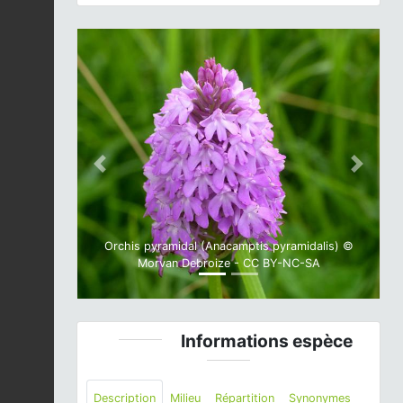
Previous
Next
Orchis pyramidal (Anacamptis pyramidalis) ©
Morvan Debroize - CC BY-NC-SA
Informations espèce
Description
Milieu
Répartition
Synonymes