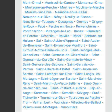
Mont-Ormel
-
Montreuil-la-Cambe
-
Monts-sur-Orne
-
Mortagne-au-Perche
-
Mortrée
-
Moulins-la-Marche
-
Moulins-sur-Orne
-
Neauphe-sous-Essai
-
Neauphe-sur-Dive
-
Nécy
-
Neuilly-le-Bisson
-
Neuville-sur-Touques
-
Occagnes
-
Ommoy
-
Origny-
le-Roux
-
Pacé
-
Perche en Nocé
-
Pervenchères
-
Pontchardon
-
Putanges-le-Lac
-
Rânes
-
Rémalard
en Perche
-
Résenlieu
-
Roiville
-
Rônai
-
Sablons sur
Huisne
-
Sai
-
Saint-Aubin-d'Appenai
-
Saint-Aubin-
de-Bonneval
-
Saint-Evroult-de-Montfort
-
Saint-
Evroult-Notre-Dame-du-Bois
-
Saint-Georges-des-
Groseillers
-
Saint-Germain-de-Clairefeuille
-
Saint-
Germain-du-Corbéis
-
Saint-Germain-le-Vieux
-
Saint-Gervais-des-Sablons
-
Saint-Gervais-du-
Perron
-
Saint-Hilaire-le-Châtel
-
Saint-Julien-sur-
Sarthe
-
Saint-Lambert-sur-Dive
-
Saint-Langis-lès-
Mortagne
-
Saint-Léger-sur-Sarthe
-
Saint-Mard-de-
Réno
-
Saint-Martin-du-Vieux-Bellême
-
Saint-Ouen-
de-Sécherouvre
-
Saint-Philbert-sur-Orne
-
Sap-en-
Auge
-
Sarceaux
-
Sées
-
Semallé
-
Sévigny
-
Suré
-
Ticheville
-
Tournai-sur-Dive
-
Tourouvre au Perche
-
Trun
-
Valframbert
-
Vaunoise
-
Villedieu-lès-Bailleul
-
Villiers-sous-Mortagne
-
Vimoutiers