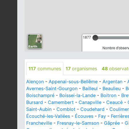
1877
Nombre d'observa
117
communes
17
organismes
48
observat
Alençon
-
Appenai-sous-Bellême
-
Argentan
-
Avernes-Saint-Gourgon
-
Bailleul
-
Beaulieu
-
B
Boischampré
-
Boissei-la-Lande
-
Boitron
-
Bre
Bursard
-
Camembert
-
Canapville
-
Ceaucé
-
Saint-Aubin
-
Comblot
-
Coudehard
-
Coulimer
Écouché-les-Vallées
-
Écouves
-
Fay
-
Ferrière
Francheville
-
Fresnay-le-Samson
-
Gâprée
-
Gi