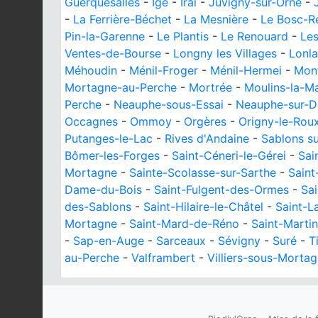
Guerquesalles
-
Igé
-
Irai
-
Juvigny-sur-Orne
-
-
La Ferrière-Béchet
-
La Mesnière
-
Le Bosc-R
Pin-la-Garenne
-
Le Plantis
-
Le Renouard
-
Le
Ventes-de-Bourse
-
Longny les Villages
-
Lonla
Méhoudin
-
Ménil-Froger
-
Ménil-Hermei
-
Mon
Mortagne-au-Perche
-
Mortrée
-
Moulins-la-M
Perche
-
Neauphe-sous-Essai
-
Neauphe-sur-D
Occagnes
-
Ommoy
-
Orgères
-
Origny-le-Rou
Putanges-le-Lac
-
Rives d'Andaine
-
Sablons su
Bômer-les-Forges
-
Saint-Céneri-le-Gérei
-
Sai
Mortagne
-
Sainte-Scolasse-sur-Sarthe
-
Saint
Dame-du-Bois
-
Saint-Fulgent-des-Ormes
-
Sai
des-Sablons
-
Saint-Hilaire-le-Châtel
-
Saint-L
Mortagne
-
Saint-Mard-de-Réno
-
Saint-Marti
-
Sap-en-Auge
-
Sarceaux
-
Sévigny
-
Suré
-
T
au-Perche
-
Valframbert
-
Villiers-sous-Morta