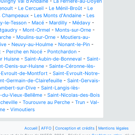
Juvigny Val d'Andaine
-
La Ferrière-au-Doyen
enoult
-
Le Cercueil
-
Le Ménil-Broût
-
Le
s Champeaux
-
Les Monts d'Andaine
-
Les
y-le-Tesson
-
Macé
-
Mardilly
-
Médavy
-
tgaudry
-
Mont-Ormel
-
Monts-sur-Orne
-
arche
-
Moulins-sur-Orne
-
Moutiers-au-
ive
-
Neuvy-au-Houlme
-
Nonant-le-Pin
-
x
-
Perche en Nocé
-
Pontchardon
-
r Huisne
-
Saint-Aubin-de-Bonneval
-
Saint-
nt-Denis-sur-Huisne
-
Sainte-Céronne-lès-
-Evroult-de-Montfort
-
Saint-Evroult-Notre-
nt-Germain-de-Clairefeuille
-
Saint-Gervais-
ambert-sur-Dive
-
Saint-Langis-lès-
n-du-Vieux-Bellême
-
Saint-Nicolas-des-Bois
icheville
-
Tourouvre au Perche
-
Trun
-
Val-
gne
-
Vimoutiers
Accueil
|
AFFO
|
Conception et crédits
|
Mentions légales