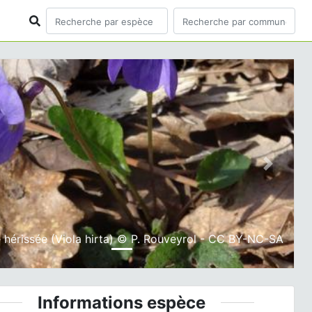
ious
Next
e hérissée (Viola hirta) © P. Rouveyrol - CC BY-NC-SA
Informations espèce