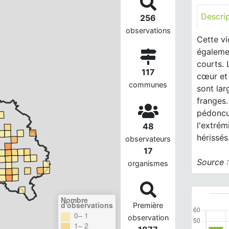
Descri
256
observations
Cette vi
égalemen
courts. 
117
cœur et 
communes
sont la
franges.
pédoncul
l'extrém
48
hérissés
observateurs
17
Source 
organismes
Nombre
d'observations
Première
0– 1
observation
1– 2