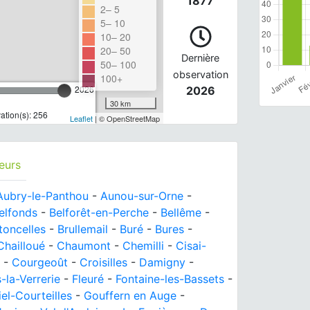
1877
2– 5
5– 10
10– 20
20– 50
Dernière
50– 100
observation
100+
2026
2026
30 km
tion(s): 256
Leaflet
| © OpenStreetMap
eurs
Aubry-le-Panthou
-
Aunou-sur-Orne
-
elfonds
-
Belforêt-en-Perche
-
Bellême
-
toncelles
-
Brullemail
-
Buré
-
Bures
-
Chailloué
-
Chaumont
-
Chemilli
-
Cisai-
-
Courgeoût
-
Croisilles
-
Damigny
-
s-la-Verrerie
-
Fleuré
-
Fontaine-les-Bassets
-
el-Courteilles
-
Gouffern en Auge
-