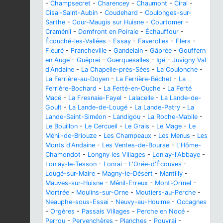
-
Champsecret
-
Charencey
-
Chaumont
-
Ciral
-
Cisai-Saint-Aubin
-
Coudehard
-
Coulonges-sur-
Sarthe
-
Cour-Maugis sur Huisne
-
Courtomer
-
Craménil
-
Domfront en Poiraie
-
Échauffour
-
Écouché-les-Vallées
-
Essay
-
Faverolles
-
Flers
-
Fleuré
-
Francheville
-
Gandelain
-
Gâprée
-
Gouffern
en Auge
-
Guêprei
-
Guerquesalles
-
Igé
-
Juvigny Val
d'Andaine
-
La Chapelle-près-Sées
-
La Coulonche
-
La Ferrière-au-Doyen
-
La Ferrière-Béchet
-
La
Ferrière-Bochard
-
La Ferté-en-Ouche
-
La Ferté
Macé
-
La Fresnaie-Fayel
-
Lalacelle
-
La Lande-de-
Goult
-
La Lande-de-Lougé
-
La Lande-Patry
-
La
Lande-Saint-Siméon
-
Landigou
-
La Roche-Mabile
-
Le Bouillon
-
Le Cercueil
-
Le Grais
-
Le Mage
-
Le
Ménil-de-Briouze
-
Les Champeaux
-
Les Menus
-
Les
Monts d'Andaine
-
Les Ventes-de-Bourse
-
L'Hôme-
Chamondot
-
Longny les Villages
-
Lonlay-l'Abbaye
-
Lonlay-le-Tesson
-
Lonrai
-
L'Orée-d'Écouves
-
Lougé-sur-Maire
-
Magny-le-Désert
-
Mantilly
-
Mauves-sur-Huisne
-
Ménil-Erreux
-
Mont-Ormel
-
Mortrée
-
Moulins-sur-Orne
-
Moutiers-au-Perche
-
Neauphe-sous-Essai
-
Neuvy-au-Houlme
-
Occagnes
-
Orgères
-
Passais Villages
-
Perche en Nocé
-
Perrou
-
Pervenchères
-
Planches
-
Pouvrai
-