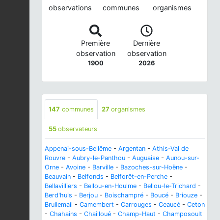
observations
communes
organismes
Première
Dernière
observation
observation
1900
2026
147
communes
27
organismes
55
observateurs
Appenai-sous-Bellême
-
Argentan
-
Athis-Val de
Rouvre
-
Aubry-le-Panthou
-
Auguaise
-
Aunou-sur-
Orne
-
Avoine
-
Barville
-
Bazoches-sur-Hoëne
-
Beauvain
-
Belfonds
-
Belforêt-en-Perche
-
Bellavilliers
-
Bellou-en-Houlme
-
Bellou-le-Trichard
-
Berd'huis
-
Berjou
-
Boischampré
-
Boucé
-
Briouze
-
Brullemail
-
Camembert
-
Carrouges
-
Ceaucé
-
Ceton
-
Chahains
-
Chailloué
-
Champ-Haut
-
Champosoult