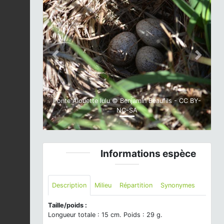
Previous
Next
Ponte Alouette lulu © Benjamin Beaufils - CC BY-
NC-SA
Informations espèce
Description
Milieu
Répartition
Synonymes
Taille/poids :
Longueur totale : 15 cm. Poids : 29 g.