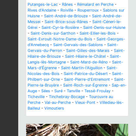
Putanges-le-Lac
-
Rânes
-
Rémalard en Perche
-
Rives d'Andaine
-
Roiville
-
Rouperroux
-
Sablons sur
Huisne
-
Saint-André-de-Briouze
-
Saint-André-de-
Messei
-
Saint-Brice-sous-Rânes
-
Saint-Céneri-le-
Gérei
-
Saint-Cyr-la-Rosière
-
Saint-Denis-sur-Huisne
-
Saint-Denis-sur-Sarthon
-
Saint-Ellier-les-Bois
-
Saint-Evroult-Notre-Dame-du-Bois
-
Saint-Georges-
d'Annebecq
-
Saint-Gervais-des-Sablons
-
Saint-
Gervais-du-Perron
-
Saint-Gilles-des-Marais
-
Saint-
Hilaire-de-Briouze
-
Saint-Hilaire-le-Châtel
-
Saint-
Langis-lès-Mortagne
-
Saint-Mard-de-Réno
-
Saint-
Mars-d'Égrenne
-
Saint-Martin-l'Aiguillon
-
Saint-
Nicolas-des-Bois
-
Saint-Patrice-du-Désert
-
Saint-
Philbert-sur-Orne
-
Saint-Pierre-d'Entremont
-
Saint-
Pierre-la-Bruyère
-
Saint-Roch-sur-Égrenne
-
Sap-en-
Auge
-
Sées
-
Suré
-
Tanville
-
Tessé-Froulay
-
Ticheville
-
Tinchebray-Bocage
-
Tourouvre au
Perche
-
Val-au-Perche
-
Vieux-Pont
-
Villedieu-lès-
Bailleul
-
Vimoutiers