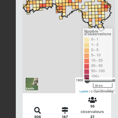
Nombre
d'observations
0– 1
1– 2
2– 5
5– 10
10– 20
20– 50
50– 100
100+
1900
30 km
Nombre d'observa
Leaflet
| © OpenStreetMap
55
observateurs
506
147
27