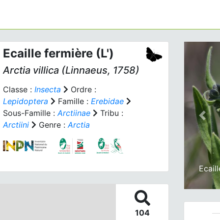
Ecaille fermière (L')
Arctia villica
(Linnaeus, 1758)
Classe :
Insecta
Ordre :
Lepidoptera
Famille :
Erebidae
Sous-Famille :
Arctiinae
Tribu :
Prev
Arctiini
Genre :
Arctia
Ecail
104