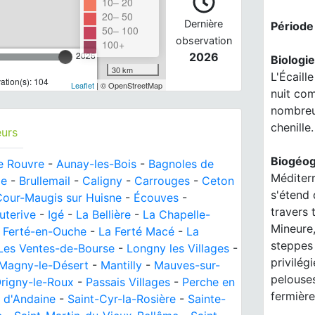
10– 20
20– 50
Dernière
Période
50– 100
observation
100+
2026
2026
Biologie
30 km
L'Écaill
tion(s): 104
Leaflet
| © OpenStreetMap
nuit com
nombreu
chenille.
eurs
Biogéog
de Rouvre
-
Aunay-les-Bois
-
Bagnoles de
Méditerr
ze
-
Brullemail
-
Caligny
-
Carrouges
-
Ceton
s'étend 
Cour-Maugis sur Huisne
-
Écouves
-
travers 
uterive
-
Igé
-
La Bellière
-
La Chapelle-
Mineure,
 Ferté-en-Ouche
-
La Ferté Macé
-
La
steppes 
Les Ventes-de-Bourse
-
Longny les Villages
-
privilég
Magny-le-Désert
-
Mantilly
-
Mauves-sur-
pelouses
rigny-le-Roux
-
Passais Villages
-
Perche en
fermière
 d'Andaine
-
Saint-Cyr-la-Rosière
-
Sainte-