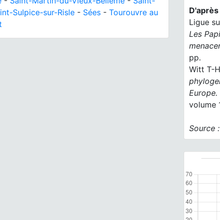
e
-
Saint-Martin-du-Vieux-Bellême
-
Saint-
D'après 
int-Sulpice-sur-Risle
-
Sées
-
Tourouvre au
Ligue su
t
Les Papi
menacen
pp.
Witt T-H
phylogen
Europe.
volume 
Source 