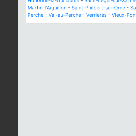
Honorine-la-Guillaume
-
Saint-Léger-sur-Sarth
Martin-l'Aiguillon
-
Saint-Philbert-sur-Orne
-
Sa
Perche
-
Val-au-Perche
-
Verrières
-
Vieux-Pon