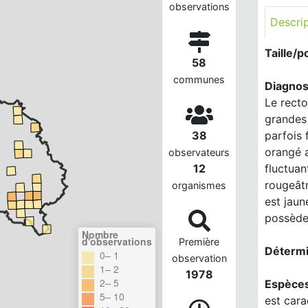
observations
Descri
Taille/p
58
communes
Diagnos
Le recto
grandes 
parfois 
38
orangé a
observateurs
fluctuan
12
rougeâtr
organismes
est jaun
possède 
Nombre
d'observations
Première
Détermi
0– 1
observation
1– 2
1978
2– 5
Espèces
5– 10
est cara