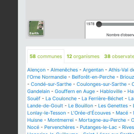
1978
Nombre d'observa
58
communes
12
organismes
38
observat
Alençon
-
Almenêches
-
Argentan
-
Athis-Val 
l'Orne Normandie
-
Belforêt-en-Perche
-
Briou
-
Condé-sur-Sarthe
-
Coulonges-sur-Sarthe
-
Gandelain
-
Gouffern en Auge
-
Habloville
-
Ha
Souëf
-
La Coulonche
-
La Ferrière-Béchet
-
La
Lande-de-Goult
-
Le Bouillon
-
Les Genettes
-
Lonlay-le-Tesson
-
L'Orée-d'Écouves
-
Macé
-
Huisne
-
Montmerrei
-
Mortagne-au-Perche
-
O
Nocé
-
Pervenchères
-
Putanges-le-Lac
-
Rives