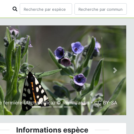
ious
Next
le fermière (Arctia villica) © Rémi Jardin - CC BY-SA
Informations espèce