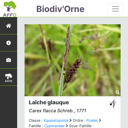
Biodiv'Orne
Laîche glauque
Carex flacca
Schreb., 1771
Classe :
Equisetopsida
Ordre :
Poales
Famille :
Cyperaceae
Sous-Famille :