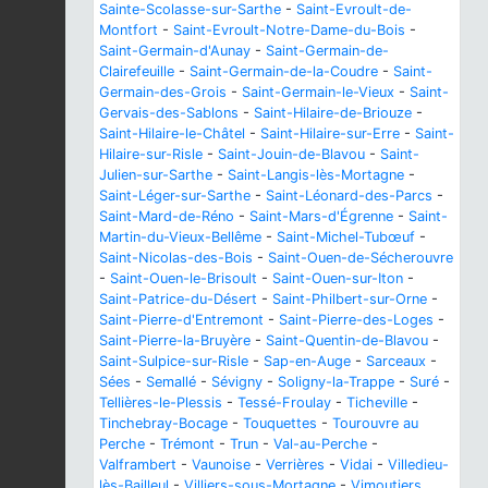
Sainte-Scolasse-sur-Sarthe
-
Saint-Evroult-de-
Montfort
-
Saint-Evroult-Notre-Dame-du-Bois
-
Saint-Germain-d'Aunay
-
Saint-Germain-de-
Clairefeuille
-
Saint-Germain-de-la-Coudre
-
Saint-
Germain-des-Grois
-
Saint-Germain-le-Vieux
-
Saint-
Gervais-des-Sablons
-
Saint-Hilaire-de-Briouze
-
Saint-Hilaire-le-Châtel
-
Saint-Hilaire-sur-Erre
-
Saint-
Hilaire-sur-Risle
-
Saint-Jouin-de-Blavou
-
Saint-
Julien-sur-Sarthe
-
Saint-Langis-lès-Mortagne
-
Saint-Léger-sur-Sarthe
-
Saint-Léonard-des-Parcs
-
Saint-Mard-de-Réno
-
Saint-Mars-d'Égrenne
-
Saint-
Martin-du-Vieux-Bellême
-
Saint-Michel-Tubœuf
-
Saint-Nicolas-des-Bois
-
Saint-Ouen-de-Sécherouvre
-
Saint-Ouen-le-Brisoult
-
Saint-Ouen-sur-Iton
-
Saint-Patrice-du-Désert
-
Saint-Philbert-sur-Orne
-
Saint-Pierre-d'Entremont
-
Saint-Pierre-des-Loges
-
Saint-Pierre-la-Bruyère
-
Saint-Quentin-de-Blavou
-
Saint-Sulpice-sur-Risle
-
Sap-en-Auge
-
Sarceaux
-
Sées
-
Semallé
-
Sévigny
-
Soligny-la-Trappe
-
Suré
-
Tellières-le-Plessis
-
Tessé-Froulay
-
Ticheville
-
Tinchebray-Bocage
-
Touquettes
-
Tourouvre au
Perche
-
Trémont
-
Trun
-
Val-au-Perche
-
Valframbert
-
Vaunoise
-
Verrières
-
Vidai
-
Villedieu-
lès-Bailleul
-
Villiers-sous-Mortagne
-
Vimoutiers