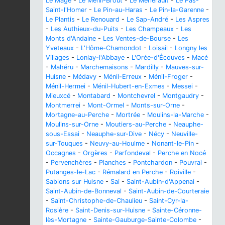
Le Mage
-
Le Ménil-Broût
-
Le Merlerault
-
Le Pas-
Saint-l'Homer
-
Le Pin-au-Haras
-
Le Pin-la-Garenne
-
Le Plantis
-
Le Renouard
-
Le Sap-André
-
Les Aspres
-
Les Authieux-du-Puits
-
Les Champeaux
-
Les
Monts d'Andaine
-
Les Ventes-de-Bourse
-
Les
Yveteaux
-
L'Hôme-Chamondot
-
Loisail
-
Longny les
Villages
-
Lonlay-l'Abbaye
-
L'Orée-d'Écouves
-
Macé
-
Mahéru
-
Marchemaisons
-
Mardilly
-
Mauves-sur-
Huisne
-
Médavy
-
Ménil-Erreux
-
Ménil-Froger
-
Ménil-Hermei
-
Ménil-Hubert-en-Exmes
-
Messei
-
Mieuxcé
-
Montabard
-
Montchevrel
-
Montgaudry
-
Montmerrei
-
Mont-Ormel
-
Monts-sur-Orne
-
Mortagne-au-Perche
-
Mortrée
-
Moulins-la-Marche
-
Moulins-sur-Orne
-
Moutiers-au-Perche
-
Neauphe-
sous-Essai
-
Neauphe-sur-Dive
-
Nécy
-
Neuville-
sur-Touques
-
Neuvy-au-Houlme
-
Nonant-le-Pin
-
Occagnes
-
Orgères
-
Parfondeval
-
Perche en Nocé
-
Pervenchères
-
Planches
-
Pontchardon
-
Pouvrai
-
Putanges-le-Lac
-
Rémalard en Perche
-
Roiville
-
Sablons sur Huisne
-
Sai
-
Saint-Aubin-d'Appenai
-
Saint-Aubin-de-Bonneval
-
Saint-Aubin-de-Courteraie
-
Saint-Christophe-de-Chaulieu
-
Saint-Cyr-la-
Rosière
-
Saint-Denis-sur-Huisne
-
Sainte-Céronne-
lès-Mortagne
-
Sainte-Gauburge-Sainte-Colombe
-