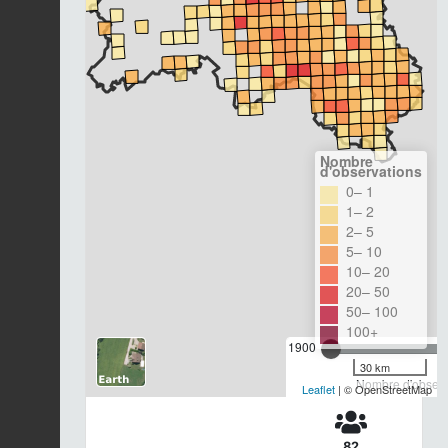
Nombre
d'observations
0– 1
1– 2
2– 5
5– 10
10– 20
20– 50
50– 100
100+
1900
30 km
Nombre d'observa
Leaflet
| © OpenStreetMap
82