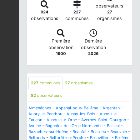
observateurs
924
227
27
observations
communes
organismes
Première
Dernière
observation
observation
1900
2026
227
communes
27
organismes
82
observateurs
Almenêches
-
Appenai-sous-Bellême
-
Argentan
-
Aubry-le-Panthou
-
Aunay-les-Bois
-
Aunou-le-
Faucon
-
Aunou-sur-Orne
-
Avernes-Saint-Gourgon
-
Avoine
-
Bagnoles de l'Orne Normandie
-
Bailleul
-
Bazoches-sur-Hoëne
-
Beaufai
-
Beaulieu
-
Beauvain
-
Belfonds
-
Belforêt-en-Perche
-
Bellavilliers
-
Bellême