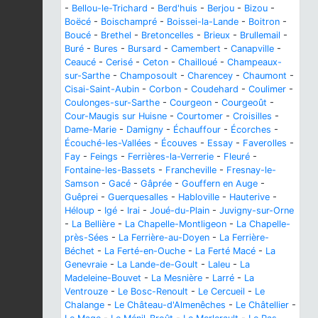
-
Bellou-le-Trichard
-
Berd'huis
-
Berjou
-
Bizou
-
Boëcé
-
Boischampré
-
Boissei-la-Lande
-
Boitron
-
Boucé
-
Brethel
-
Bretoncelles
-
Brieux
-
Brullemail
-
Buré
-
Bures
-
Bursard
-
Camembert
-
Canapville
-
Ceaucé
-
Cerisé
-
Ceton
-
Chailloué
-
Champeaux-
sur-Sarthe
-
Champosoult
-
Charencey
-
Chaumont
-
Cisai-Saint-Aubin
-
Corbon
-
Coudehard
-
Coulimer
-
Coulonges-sur-Sarthe
-
Courgeon
-
Courgeoût
-
Cour-Maugis sur Huisne
-
Courtomer
-
Croisilles
-
Dame-Marie
-
Damigny
-
Échauffour
-
Écorches
-
Écouché-les-Vallées
-
Écouves
-
Essay
-
Faverolles
-
Fay
-
Feings
-
Ferrières-la-Verrerie
-
Fleuré
-
Fontaine-les-Bassets
-
Francheville
-
Fresnay-le-
Samson
-
Gacé
-
Gâprée
-
Gouffern en Auge
-
Guêprei
-
Guerquesalles
-
Habloville
-
Hauterive
-
Héloup
-
Igé
-
Irai
-
Joué-du-Plain
-
Juvigny-sur-Orne
-
La Bellière
-
La Chapelle-Montligeon
-
La Chapelle-
près-Sées
-
La Ferrière-au-Doyen
-
La Ferrière-
Béchet
-
La Ferté-en-Ouche
-
La Ferté Macé
-
La
Genevraie
-
La Lande-de-Goult
-
Laleu
-
La
Madeleine-Bouvet
-
La Mesnière
-
Larré
-
La
Ventrouze
-
Le Bosc-Renoult
-
Le Cercueil
-
Le
Chalange
-
Le Château-d'Almenêches
-
Le Châtellier
-