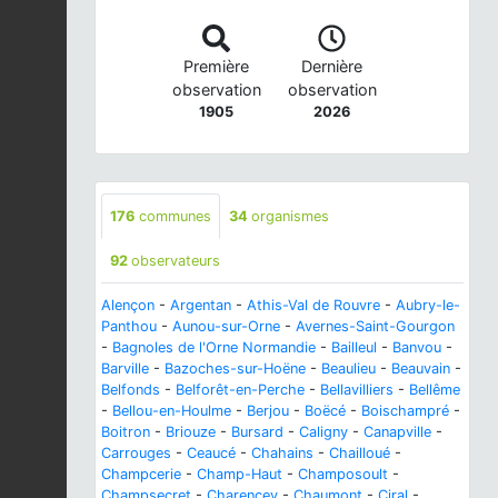
Première
Dernière
observation
observation
1905
2026
176
communes
34
organismes
92
observateurs
Alençon
-
Argentan
-
Athis-Val de Rouvre
-
Aubry-le-
Panthou
-
Aunou-sur-Orne
-
Avernes-Saint-Gourgon
-
Bagnoles de l'Orne Normandie
-
Bailleul
-
Banvou
-
Barville
-
Bazoches-sur-Hoëne
-
Beaulieu
-
Beauvain
-
Belfonds
-
Belforêt-en-Perche
-
Bellavilliers
-
Bellême
-
Bellou-en-Houlme
-
Berjou
-
Boëcé
-
Boischampré
-
Boitron
-
Briouze
-
Bursard
-
Caligny
-
Canapville
-
Carrouges
-
Ceaucé
-
Chahains
-
Chailloué
-
Champcerie
-
Champ-Haut
-
Champosoult
-
Champsecret
-
Charencey
-
Chaumont
-
Ciral
-