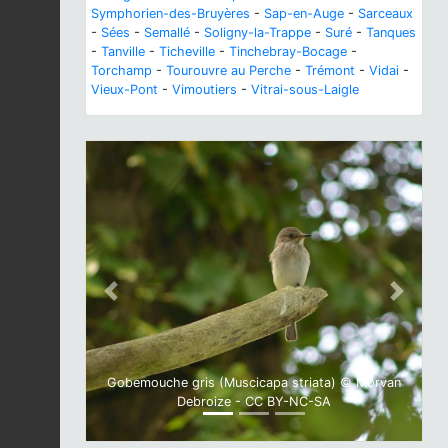
Symphorien-des-Bruyères
-
Sap-en-Auge
-
Sarceaux
-
Sées
-
Semallé
-
Soligny-la-Trappe
-
Suré
-
Tanques
-
Tanville
-
Ticheville
-
Tinchebray-Bocage
-
Torchamp
-
Tourouvre au Perche
-
Trémont
-
Vidai
-
Vieux-Pont
-
Vimoutiers
-
Vitrai-sous-Laigle
Previous
Next
Gobemouche gris (Muscicapa striata) © Morvan
Debroize - CC BY-NC-SA