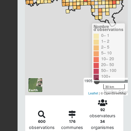
Nombre
d'observations
0– 1
1– 2
2– 5
5– 10
10– 20
20– 50
50– 100
100+
1905
30 km
Nombre d'observa
Leaflet
| © OpenStreetMap
92
observateurs
600
176
34
observations
communes
organismes