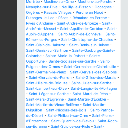
Mortrée
-
Moulins-sur-Orne
-
Moutiers-au-Perche
-
Neauphe-sur-Dive
-
Neuilly-le-Bisson
-
Occagnes
-
Orgères
-
Passais Villages
-
Perche en Nocé
-
Putanges-le-Lac
-
Rânes
-
Rémalard en Perche
-
Rives d'Andaine
-
Saint-André-de-Briouze
-
Saint-
André-de-Messei
-
Saint-Aquilin-de-Corbion
-
Saint-
Aubin-d'Appenai
-
Saint-Aubin-de-Bonneval
-
Saint-
Bômer-les-Forges
-
Saint-Christophe-de-Chaulieu
-
Saint-Clair-de-Halouze
-
Saint-Denis-sur-Huisne
-
Saint-Denis-sur-Sarthon
-
Sainte-Gauburge-Sainte-
Colombe
-
Sainte-Marie-la-Robert
-
Sainte-
Opportune
-
Sainte-Scolasse-sur-Sarthe
-
Saint-
Fulgent-des-Ormes
-
Saint-Germain-de-Clairefeuille
-
Saint-Germain-le-Vieux
-
Saint-Gervais-des-Sablons
-
Saint-Gervais-du-Perron
-
Saint-Gilles-des-Marais
-
Saint-Hilaire-de-Briouze
-
Saint-Julien-sur-Sarthe
-
Saint-Lambert-sur-Dive
-
Saint-Langis-lès-Mortagne
-
Saint-Léger-sur-Sarthe
-
Saint-Mard-de-Réno
-
Saint-Mars-d'Égrenne
-
Saint-Martin-d'Écublei
-
Saint-Martin-du-Vieux-Bellême
-
Saint-Martin-
l'Aiguillon
-
Saint-Nicolas-des-Bois
-
Saint-Patrice-
du-Désert
-
Saint-Philbert-sur-Orne
-
Saint-Pierre-
d'Entremont
-
Saint-Quentin-de-Blavou
-
Saint-Roch-
sur-Égrenne
-
Saint-Sulpice-sur-Risle
-
Saint-