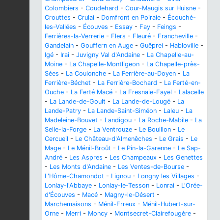
Colombiers
-
Coudehard
-
Cour-Maugis sur Huisne
-
Crouttes
-
Crulai
-
Domfront en Poiraie
-
Écouché-
les-Vallées
-
Écouves
-
Essay
-
Fay
-
Feings
-
Ferrières-la-Verrerie
-
Flers
-
Fleuré
-
Francheville
-
Gandelain
-
Gouffern en Auge
-
Guêprei
-
Habloville
-
Igé
-
Irai
-
Juvigny Val d'Andaine
-
La Chapelle-au-
Moine
-
La Chapelle-Montligeon
-
La Chapelle-près-
Sées
-
La Coulonche
-
La Ferrière-au-Doyen
-
La
Ferrière-Béchet
-
La Ferrière-Bochard
-
La Ferté-en-
Ouche
-
La Ferté Macé
-
La Fresnaie-Fayel
-
Lalacelle
-
La Lande-de-Goult
-
La Lande-de-Lougé
-
La
Lande-Patry
-
La Lande-Saint-Siméon
-
Laleu
-
La
Madeleine-Bouvet
-
Landigou
-
La Roche-Mabile
-
La
Selle-la-Forge
-
La Ventrouze
-
Le Bouillon
-
Le
Cercueil
-
Le Château-d'Almenêches
-
Le Grais
-
Le
Mage
-
Le Ménil-Broût
-
Le Pin-la-Garenne
-
Le Sap-
André
-
Les Aspres
-
Les Champeaux
-
Les Genettes
-
Les Monts d'Andaine
-
Les Ventes-de-Bourse
-
L'Hôme-Chamondot
-
Lignou
-
Longny les Villages
-
Lonlay-l'Abbaye
-
Lonlay-le-Tesson
-
Lonrai
-
L'Orée-
d'Écouves
-
Macé
-
Magny-le-Désert
-
Marchemaisons
-
Ménil-Erreux
-
Ménil-Hubert-sur-
Orne
-
Merri
-
Moncy
-
Montsecret-Clairefougère
-