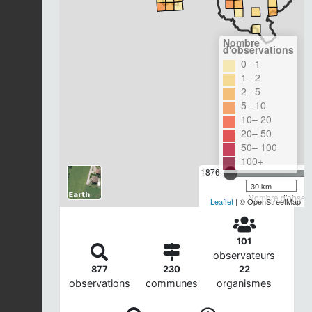
Nombre
d'observations
0– 1
1– 2
2– 5
5– 10
10– 20
20– 50
50– 100
100+
1876
30 km
Nombre d'observa
Leaflet
| © OpenStreetMap
101
observateurs
877
230
22
observations
communes
organismes