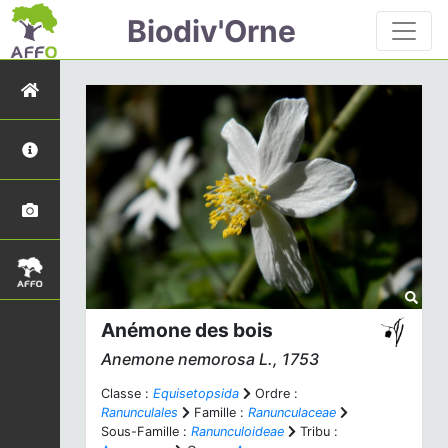
Biodiv'Orne
Anémone des bois
Anemone nemorosa
L., 1753
Classe :
Equisetopsida
Ordre :
Ranunculales
Famille :
Ranunculaceae
Sous-Famille :
Ranunculoideae
Tribu :