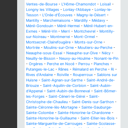
Ventes-de-Bourse
-
L'Hôme-Chamondot
-
Loisail
-
Longny les Villages
-
Lonlay-l'Abbaye
-
Lonlay-le-
Tesson
-
L'Orée-d'Écouves
-
Magny-le-Désert
-
Mantilly
-
Marchemaisons
-
Mardilly
-
Médavy
-
Ménil-Gondouin
-
Ménil-Hermei
-
Ménil-Hubert-en-
Exmes
-
Ménil-Vin
-
Merri
-
Montchevrel
-
Montilly-
sur-Noireau
-
Montmerrei
-
Mont-Ormel
-
Montsecret-Clairefougère
-
Monts-sur-Orne
-
Mortrée
-
Moulins-sur-Orne
-
Moutiers-au-Perche
-
Neauphe-sous-Essai
-
Neauphe-sur-Dive
-
Nécy
-
Neuilly-le-Bisson
-
Neuvy-au-Houlme
-
Nonant-le-Pin
-
Orgères
-
Perche en Nocé
-
Perrou
-
Planches
-
Putanges-le-Lac
-
Rânes
-
Rémalard en Perche
-
Ri
-
Rives d'Andaine
-
Roiville
-
Rouperroux
-
Sablons sur
Huisne
-
Saint-Agnan-sur-Sarthe
-
Saint-André-de-
Briouze
-
Saint-Aquilin-de-Corbion
-
Saint-Aubin-
d'Appenai
-
Saint-Aubin-de-Bonneval
-
Saint-Bômer-
les-Forges
-
Saint-Céneri-le-Gérei
-
Saint-
Christophe-de-Chaulieu
-
Saint-Denis-sur-Sarthon
-
Sainte-Céronne-lès-Mortagne
-
Sainte-Gauburge-
Sainte-Colombe
-
Sainte-Honorine-la-Chardonne
-
Sainte-Honorine-la-Guillaume
-
Saint-Ellier-les-Bois
-
Sainte-Marguerite-de-Carrouges
-
Sainte-Scolasse-