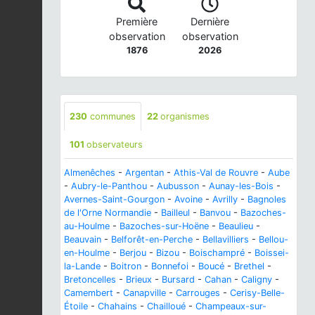
Première
Dernière
observation
observation
1876
2026
230
communes
22
organismes
101
observateurs
Almenêches
-
Argentan
-
Athis-Val de Rouvre
-
Aube
-
Aubry-le-Panthou
-
Aubusson
-
Aunay-les-Bois
-
Avernes-Saint-Gourgon
-
Avoine
-
Avrilly
-
Bagnoles
de l'Orne Normandie
-
Bailleul
-
Banvou
-
Bazoches-
au-Houlme
-
Bazoches-sur-Hoëne
-
Beaulieu
-
Beauvain
-
Belforêt-en-Perche
-
Bellavilliers
-
Bellou-
en-Houlme
-
Berjou
-
Bizou
-
Boischampré
-
Boissei-
la-Lande
-
Boitron
-
Bonnefoi
-
Boucé
-
Brethel
-
Bretoncelles
-
Brieux
-
Bursard
-
Cahan
-
Caligny
-
Camembert
-
Canapville
-
Carrouges
-
Cerisy-Belle-
Étoile
-
Chahains
-
Chailloué
-
Champeaux-sur-