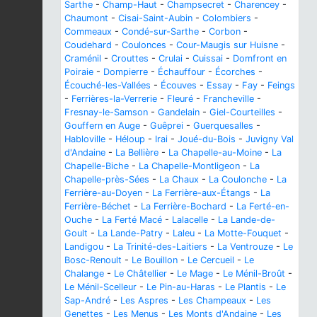
Sarthe
-
Champ-Haut
-
Champsecret
-
Charencey
-
Chaumont
-
Cisai-Saint-Aubin
-
Colombiers
-
Commeaux
-
Condé-sur-Sarthe
-
Corbon
-
Coudehard
-
Coulonces
-
Cour-Maugis sur Huisne
-
Craménil
-
Crouttes
-
Crulai
-
Cuissai
-
Domfront en
Poiraie
-
Dompierre
-
Échauffour
-
Écorches
-
Écouché-les-Vallées
-
Écouves
-
Essay
-
Fay
-
Feings
-
Ferrières-la-Verrerie
-
Fleuré
-
Francheville
-
Fresnay-le-Samson
-
Gandelain
-
Giel-Courteilles
-
Gouffern en Auge
-
Guêprei
-
Guerquesalles
-
Habloville
-
Héloup
-
Irai
-
Joué-du-Bois
-
Juvigny Val
d'Andaine
-
La Bellière
-
La Chapelle-au-Moine
-
La
Chapelle-Biche
-
La Chapelle-Montligeon
-
La
Chapelle-près-Sées
-
La Chaux
-
La Coulonche
-
La
Ferrière-au-Doyen
-
La Ferrière-aux-Étangs
-
La
Ferrière-Béchet
-
La Ferrière-Bochard
-
La Ferté-en-
Ouche
-
La Ferté Macé
-
Lalacelle
-
La Lande-de-
Goult
-
La Lande-Patry
-
Laleu
-
La Motte-Fouquet
-
Landigou
-
La Trinité-des-Laitiers
-
La Ventrouze
-
Le
Bosc-Renoult
-
Le Bouillon
-
Le Cercueil
-
Le
Chalange
-
Le Châtellier
-
Le Mage
-
Le Ménil-Broût
-
Le Ménil-Scelleur
-
Le Pin-au-Haras
-
Le Plantis
-
Le
Sap-André
-
Les Aspres
-
Les Champeaux
-
Les
Genettes
-
Les Menus
-
Les Monts d'Andaine
-
Les