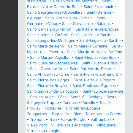
sur-Sarthe
-
Saint-Evroult-de-Montfort
-
Saint-
Evroult-Notre-Dame-du-Bois
-
Saint-Fraimbault
-
Saint-Georges-des-Groseillers
-
Saint-Germain-
d'Aunay
-
Saint-Germain-du-Corbéis
-
Saint-
Germain-le-Vieux
-
Saint-Gervais-des-Sablons
-
Saint-Gervais-du-Perron
-
Saint-Hilaire-de-Briouze
-
Saint-Hilaire-le-Châtel
-
Saint-Julien-sur-Sarthe
-
Saint-Langis-lès-Mortagne
-
Saint-Léger-sur-Sarthe
-
Saint-Mard-de-Réno
-
Saint-Mars-d'Égrenne
-
Saint-
Martin-des-Pézerits
-
Saint-Martin-du-Vieux-Bellême
-
Saint-Martin-l'Aiguillon
-
Saint-Nicolas-des-Bois
-
Saint-Ouen-de-Sécherouvre
-
Saint-Ouen-le-Brisoult
-
Saint-Ouen-sur-Iton
-
Saint-Patrice-du-Désert
-
Saint-Philbert-sur-Orne
-
Saint-Pierre-d'Entremont
-
Saint-Pierre-des-Loges
-
Saint-Pierre-du-Regard
-
Saint-Pierre-la-Bruyère
-
Saint-Roch-sur-Égrenne
-
Saint-Sauveur-de-Carrouges
-
Saint-Sulpice-sur-Risle
-
Sap-en-Auge
-
Sées
-
Semallé
-
Sévigny
-
Sevrai
-
Soligny-la-Trappe
-
Tanques
-
Tanville
-
Tessé-
Froulay
-
Ticheville
-
Tinchebray-Bocage
-
Touquettes
-
Tournai-sur-Dive
-
Tourouvre au Perche
-
Trémont
-
Trun
-
Val-au-Perche
-
Valframbert
-
Vieux-Pont
-
Villiers-sous-Mortagne
-
Vimoutiers
-
Vitrai-sous-Laigle