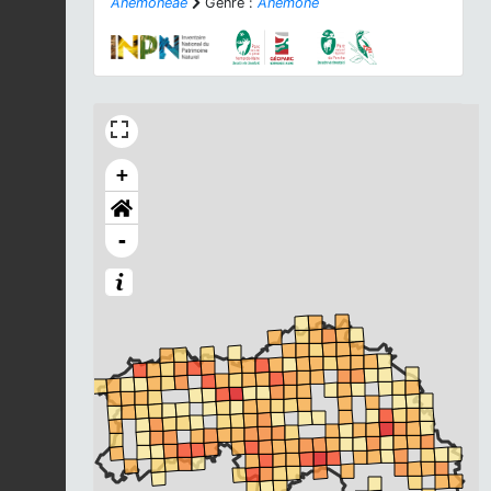
Anemoneae
Genre :
Anemone
+
-