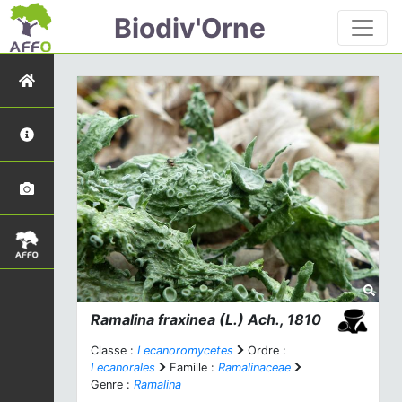
Biodiv'Orne
Ramalina fraxinea
(L.) Ach., 1810
Classe :
Lecanoromycetes
Ordre :
Lecanorales
Famille :
Ramalinaceae
Genre :
Ramalina