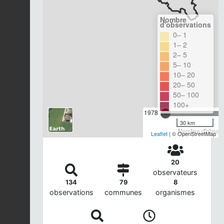
Nombre
d'observations
0– 1
1– 2
2– 5
5– 10
10– 20
20– 50
50– 100
100+
1978
30 km
Nombre d'observa
Leaflet
| © OpenStreetMap
20
observateurs
134
79
8
observations
communes
organismes