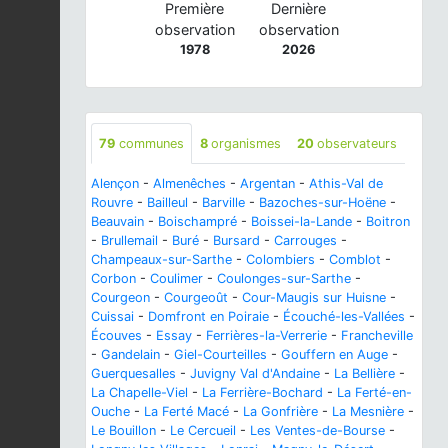
Première
Dernière
observation
observation
1978
2026
79
communes
8
organismes
20
observateurs
Alençon
-
Almenêches
-
Argentan
-
Athis-Val de
Rouvre
-
Bailleul
-
Barville
-
Bazoches-sur-Hoëne
-
Beauvain
-
Boischampré
-
Boissei-la-Lande
-
Boitron
-
Brullemail
-
Buré
-
Bursard
-
Carrouges
-
Champeaux-sur-Sarthe
-
Colombiers
-
Comblot
-
Corbon
-
Coulimer
-
Coulonges-sur-Sarthe
-
Courgeon
-
Courgeoût
-
Cour-Maugis sur Huisne
-
Cuissai
-
Domfront en Poiraie
-
Écouché-les-Vallées
-
Écouves
-
Essay
-
Ferrières-la-Verrerie
-
Francheville
-
Gandelain
-
Giel-Courteilles
-
Gouffern en Auge
-
Guerquesalles
-
Juvigny Val d'Andaine
-
La Bellière
-
La Chapelle-Viel
-
La Ferrière-Bochard
-
La Ferté-en-
Ouche
-
La Ferté Macé
-
La Gonfrière
-
La Mesnière
-
Le Bouillon
-
Le Cercueil
-
Les Ventes-de-Bourse
-