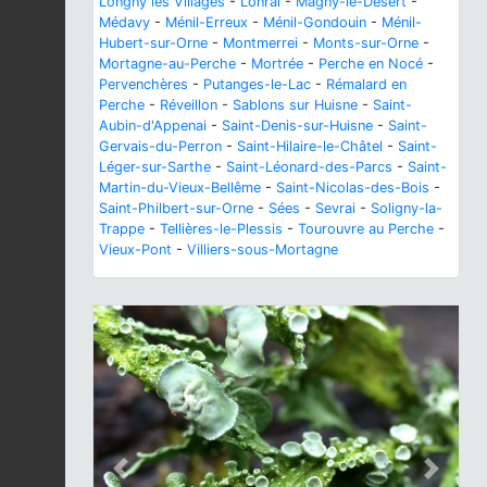
Longny les Villages
-
Lonrai
-
Magny-le-Désert
-
Médavy
-
Ménil-Erreux
-
Ménil-Gondouin
-
Ménil-
Hubert-sur-Orne
-
Montmerrei
-
Monts-sur-Orne
-
Mortagne-au-Perche
-
Mortrée
-
Perche en Nocé
-
Pervenchères
-
Putanges-le-Lac
-
Rémalard en
Perche
-
Réveillon
-
Sablons sur Huisne
-
Saint-
Aubin-d'Appenai
-
Saint-Denis-sur-Huisne
-
Saint-
Gervais-du-Perron
-
Saint-Hilaire-le-Châtel
-
Saint-
Léger-sur-Sarthe
-
Saint-Léonard-des-Parcs
-
Saint-
Martin-du-Vieux-Bellême
-
Saint-Nicolas-des-Bois
-
Saint-Philbert-sur-Orne
-
Sées
-
Sevrai
-
Soligny-la-
Trappe
-
Tellières-le-Plessis
-
Tourouvre au Perche
-
Vieux-Pont
-
Villiers-sous-Mortagne
Previous
Next