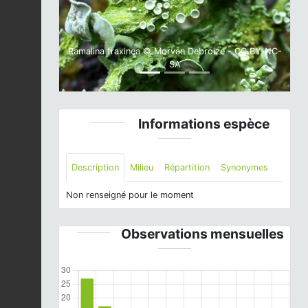
Ramalina fraxinea © Morvan Debroize - CC BY-NC-
SA
Informations espèce
Description
Milieu
Répartition
Synonymes
Non renseigné pour le moment
Observations mensuelles