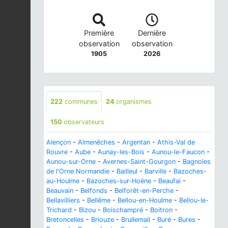
Première
Dernière
observation
observation
1905
2026
222
communes
24
organismes
150
observateurs
Alençon
-
Almenêches
-
Argentan
-
Athis-Val de
Rouvre
-
Aube
-
Aunay-les-Bois
-
Aunou-le-Faucon
-
Aunou-sur-Orne
-
Avernes-Saint-Gourgon
-
Bagnoles
de l'Orne Normandie
-
Bailleul
-
Barville
-
Bazoches-
au-Houlme
-
Bazoches-sur-Hoëne
-
Beaufai
-
Beauvain
-
Belfonds
-
Belforêt-en-Perche
-
Bellavilliers
-
Bellême
-
Bellou-en-Houlme
-
Bellou-le-
Trichard
-
Bizou
-
Boischampré
-
Boitron
-
Bretoncelles
-
Briouze
-
Brullemail
-
Buré
-
Bures
-