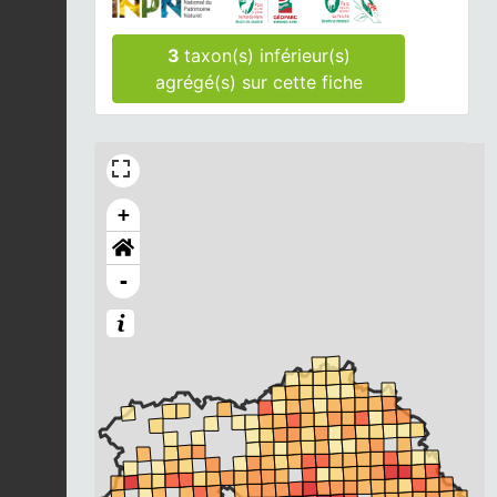
3
taxon(s) inférieur(s)
agrégé(s) sur cette fiche
+
-