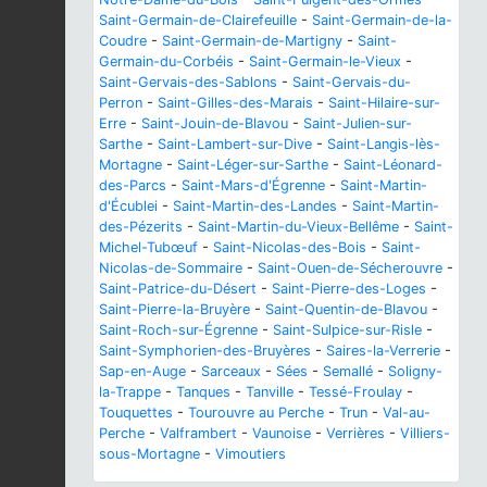
Saint-Germain-de-Clairefeuille
-
Saint-Germain-de-la-
Coudre
-
Saint-Germain-de-Martigny
-
Saint-
Germain-du-Corbéis
-
Saint-Germain-le-Vieux
-
Saint-Gervais-des-Sablons
-
Saint-Gervais-du-
Perron
-
Saint-Gilles-des-Marais
-
Saint-Hilaire-sur-
Erre
-
Saint-Jouin-de-Blavou
-
Saint-Julien-sur-
Sarthe
-
Saint-Lambert-sur-Dive
-
Saint-Langis-lès-
Mortagne
-
Saint-Léger-sur-Sarthe
-
Saint-Léonard-
des-Parcs
-
Saint-Mars-d'Égrenne
-
Saint-Martin-
d'Écublei
-
Saint-Martin-des-Landes
-
Saint-Martin-
des-Pézerits
-
Saint-Martin-du-Vieux-Bellême
-
Saint-
Michel-Tubœuf
-
Saint-Nicolas-des-Bois
-
Saint-
Nicolas-de-Sommaire
-
Saint-Ouen-de-Sécherouvre
-
Saint-Patrice-du-Désert
-
Saint-Pierre-des-Loges
-
Saint-Pierre-la-Bruyère
-
Saint-Quentin-de-Blavou
-
Saint-Roch-sur-Égrenne
-
Saint-Sulpice-sur-Risle
-
Saint-Symphorien-des-Bruyères
-
Saires-la-Verrerie
-
Sap-en-Auge
-
Sarceaux
-
Sées
-
Semallé
-
Soligny-
la-Trappe
-
Tanques
-
Tanville
-
Tessé-Froulay
-
Touquettes
-
Tourouvre au Perche
-
Trun
-
Val-au-
Perche
-
Valframbert
-
Vaunoise
-
Verrières
-
Villiers-
sous-Mortagne
-
Vimoutiers