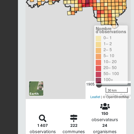
Nombre
d'observations
0– 1
1– 2
2– 5
5– 10
10– 20
20– 50
50– 100
100+
1905
30 km
Nombre d'observa
Leaflet
| © OpenStreetMap
150
observateurs
1 407
222
24
observations
communes
organismes