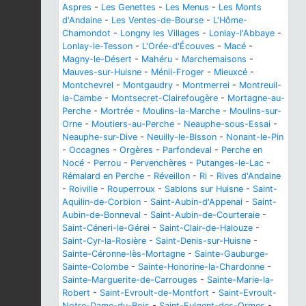
Aspres
-
Les Genettes
-
Les Menus
-
Les Monts
d'Andaine
-
Les Ventes-de-Bourse
-
L'Hôme-
Chamondot
-
Longny les Villages
-
Lonlay-l'Abbaye
-
Lonlay-le-Tesson
-
L'Orée-d'Écouves
-
Macé
-
Magny-le-Désert
-
Mahéru
-
Marchemaisons
-
Mauves-sur-Huisne
-
Ménil-Froger
-
Mieuxcé
-
Montchevrel
-
Montgaudry
-
Montmerrei
-
Montreuil-
la-Cambe
-
Montsecret-Clairefougère
-
Mortagne-au-
Perche
-
Mortrée
-
Moulins-la-Marche
-
Moulins-sur-
Orne
-
Moutiers-au-Perche
-
Neauphe-sous-Essai
-
Neauphe-sur-Dive
-
Neuilly-le-Bisson
-
Nonant-le-Pin
-
Occagnes
-
Orgères
-
Parfondeval
-
Perche en
Nocé
-
Perrou
-
Pervenchères
-
Putanges-le-Lac
-
Rémalard en Perche
-
Réveillon
-
Ri
-
Rives d'Andaine
-
Roiville
-
Rouperroux
-
Sablons sur Huisne
-
Saint-
Aquilin-de-Corbion
-
Saint-Aubin-d'Appenai
-
Saint-
Aubin-de-Bonneval
-
Saint-Aubin-de-Courteraie
-
Saint-Céneri-le-Gérei
-
Saint-Clair-de-Halouze
-
Saint-Cyr-la-Rosière
-
Saint-Denis-sur-Huisne
-
Sainte-Céronne-lès-Mortagne
-
Sainte-Gauburge-
Sainte-Colombe
-
Sainte-Honorine-la-Chardonne
-
Sainte-Marguerite-de-Carrouges
-
Sainte-Marie-la-
Robert
-
Saint-Evroult-de-Montfort
-
Saint-Evroult-
Notre-Dame-du-Bois
-
Saint-Fulgent-des-Ormes
-