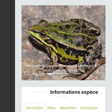
Previous
Next
Grenouille de Lessona (Pelophylax lessonae) © F.
Serre Collet - CC BY-NC-SA
Informations espèce
Description
Milieu
Répartition
Synonymes