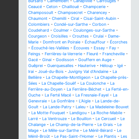
Bursard
-
Camembert
-
Canapville
-
Carrouges
-
Ceaucé
-
Ceton
-
Chailloué
-
Champcerie
-
Champosoult
-
Champsecret
-
Charencey
-
Chaumont
-
Chemilli
-
Ciral
-
Cisai-Saint-Aubin
-
Colombiers
-
Condé-sur-Sarthe
-
Corbon
-
Coudehard
-
Coulmer
-
Coulonges-sur-Sarthe
-
Courgeon
-
Croisilles
-
Crouttes
-
Crulai
-
Dame-
Marie
-
Domfront en Poiraie
-
Échauffour
-
Écorches
-
Écouché-les-Vallées
-
Écouves
-
Essay
-
Fay
-
Feings
-
Ferrières-la-Verrerie
-
Fleuré
-
Francheville
-
Gacé
-
Ginai
-
Godisson
-
Gouffern en Auge
-
Guêprei
-
Guerquesalles
-
Hauterive
-
Héloup
-
Igé
-
Irai
-
Joué-du-Bois
-
Juvigny Val d'Andaine
-
La
Bellière
-
La Chapelle-Montligeon
-
La Chapelle-près-
Sées
-
La Chapelle-Souëf
-
La Coulonche
-
La
Ferrière-au-Doyen
-
La Ferrière-Béchet
-
La Ferté-en-
Ouche
-
La Ferté Macé
-
La Fresnaie-Fayel
-
La
Genevraie
-
La Gonfrière
-
L'Aigle
-
La Lande-de-
Goult
-
La Lande-Patry
-
Laleu
-
La Madeleine-Bouvet
-
La Motte-Fouquet
-
Landigou
-
La Roche-Mabile
-
Larré
-
La Ventrouze
-
Le Bouillon
-
Le Cercueil
-
Le
Chalange
-
Le Champ-de-la-Pierre
-
Le Grais
-
Le
Mage
-
Le Mêle-sur-Sarthe
-
Le Ménil-Bérard
-
Le
Ménil-Broût
-
Le Pas-Saint-l'Homer
-
Le Plantis
-
Les