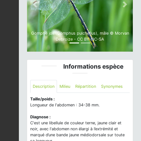
Previous
Next
Gomphe joli (Gomphus pulchellus), mâle © Morvan
Debroize - CC BY-NC-SA
Informations espèce
Description
Milieu
Répartition
Synonymes
Taille/poids :
Longueur de l'abdomen : 34-38 mm.
Diagnose :
C'est une libellule de couleur terne, jaune clair et
noir, avec l'abdomen non élargi à l’extrémité et
marqué d’une bande jaune médiodorsale sur toute
sa longueur.