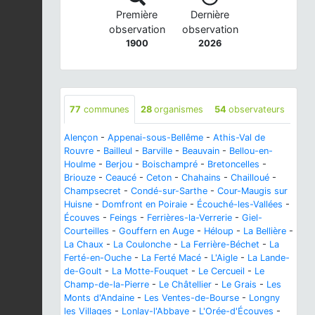
Première
Dernière
observation
observation
1900
2026
77
communes
28
organismes
54
observateurs
Alençon
-
Appenai-sous-Bellême
-
Athis-Val de
Rouvre
-
Bailleul
-
Barville
-
Beauvain
-
Bellou-en-
Houlme
-
Berjou
-
Boischampré
-
Bretoncelles
-
Briouze
-
Ceaucé
-
Ceton
-
Chahains
-
Chailloué
-
Champsecret
-
Condé-sur-Sarthe
-
Cour-Maugis sur
Huisne
-
Domfront en Poiraie
-
Écouché-les-Vallées
-
Écouves
-
Feings
-
Ferrières-la-Verrerie
-
Giel-
Courteilles
-
Gouffern en Auge
-
Héloup
-
La Bellière
-
La Chaux
-
La Coulonche
-
La Ferrière-Béchet
-
La
Ferté-en-Ouche
-
La Ferté Macé
-
L'Aigle
-
La Lande-
de-Goult
-
La Motte-Fouquet
-
Le Cercueil
-
Le
Champ-de-la-Pierre
-
Le Châtellier
-
Le Grais
-
Les
Monts d'Andaine
-
Les Ventes-de-Bourse
-
Longny
les Villages
-
Lonlay-l'Abbaye
-
L'Orée-d'Écouves
-