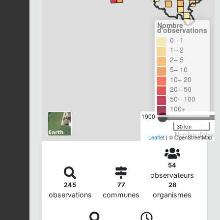
Nombre
d'observations
0– 1
1– 2
2– 5
5– 10
10– 20
20– 50
50– 100
100+
1900
30 km
Nombre d'observa
Leaflet
| © OpenStreetMap
54
observateurs
245
77
28
observations
communes
organismes