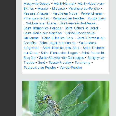
Magny-le-Désert
-
Ménil-Hermei
-
Ménil-Hubert-en-
Exmes
-
Messei
-
Mieuxcé
-
Moutiers-au-Perche
-
Passais Villages
-
Perche en Nocé
-
Pervenchères
-
Putanges-le-Lac
-
Rémalard en Perche
-
Rouperroux
-
Sablons sur Huisne
-
Saint-André-de-Messei
-
Saint-Bômer-les-Forges
-
Saint-Céneri-le-Gérei
-
Saint-Denis-sur-Sarthon
-
Sainte-Honorine-la-
Guillaume
-
Saint-Ellier-les-Bois
-
Saint-Germain-du-
Corbéis
-
Saint-Léger-sur-Sarthe
-
Saint-Mars-
d'Égrenne
-
Saint-Nicolas-des-Bois
-
Saint-Philbert-
sur-Orne
-
Saint-Pierre-des-Loges
-
Saint-Pierre-la-
Bruyère
-
Saint-Sauveur-de-Carrouges
-
Soligny-la-
Trappe
-
Suré
-
Tessé-Froulay
-
Torchamp
-
Tourouvre au Perche
-
Val-au-Perche