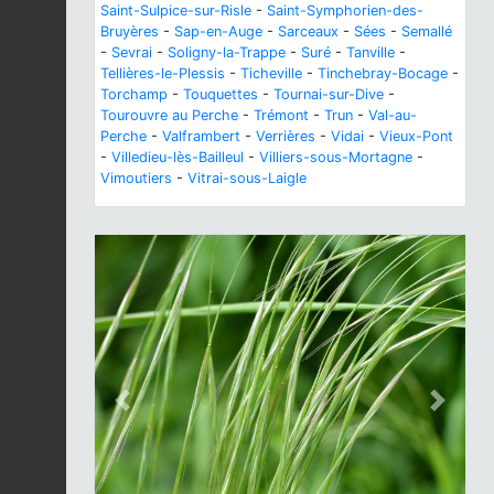
Saint-Sulpice-sur-Risle
-
Saint-Symphorien-des-
Bruyères
-
Sap-en-Auge
-
Sarceaux
-
Sées
-
Semallé
-
Sevrai
-
Soligny-la-Trappe
-
Suré
-
Tanville
-
Tellières-le-Plessis
-
Ticheville
-
Tinchebray-Bocage
-
Torchamp
-
Touquettes
-
Tournai-sur-Dive
-
Tourouvre au Perche
-
Trémont
-
Trun
-
Val-au-
Perche
-
Valframbert
-
Verrières
-
Vidai
-
Vieux-Pont
-
Villedieu-lès-Bailleul
-
Villiers-sous-Mortagne
-
Vimoutiers
-
Vitrai-sous-Laigle
Previous
Next