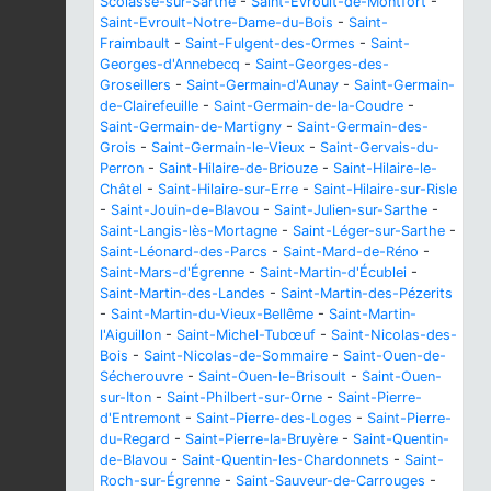
Scolasse-sur-Sarthe
-
Saint-Evroult-de-Montfort
-
Saint-Evroult-Notre-Dame-du-Bois
-
Saint-
Fraimbault
-
Saint-Fulgent-des-Ormes
-
Saint-
Georges-d'Annebecq
-
Saint-Georges-des-
Groseillers
-
Saint-Germain-d'Aunay
-
Saint-Germain-
de-Clairefeuille
-
Saint-Germain-de-la-Coudre
-
Saint-Germain-de-Martigny
-
Saint-Germain-des-
Grois
-
Saint-Germain-le-Vieux
-
Saint-Gervais-du-
Perron
-
Saint-Hilaire-de-Briouze
-
Saint-Hilaire-le-
Châtel
-
Saint-Hilaire-sur-Erre
-
Saint-Hilaire-sur-Risle
-
Saint-Jouin-de-Blavou
-
Saint-Julien-sur-Sarthe
-
Saint-Langis-lès-Mortagne
-
Saint-Léger-sur-Sarthe
-
Saint-Léonard-des-Parcs
-
Saint-Mard-de-Réno
-
Saint-Mars-d'Égrenne
-
Saint-Martin-d'Écublei
-
Saint-Martin-des-Landes
-
Saint-Martin-des-Pézerits
-
Saint-Martin-du-Vieux-Bellême
-
Saint-Martin-
l'Aiguillon
-
Saint-Michel-Tubœuf
-
Saint-Nicolas-des-
Bois
-
Saint-Nicolas-de-Sommaire
-
Saint-Ouen-de-
Sécherouvre
-
Saint-Ouen-le-Brisoult
-
Saint-Ouen-
sur-Iton
-
Saint-Philbert-sur-Orne
-
Saint-Pierre-
d'Entremont
-
Saint-Pierre-des-Loges
-
Saint-Pierre-
du-Regard
-
Saint-Pierre-la-Bruyère
-
Saint-Quentin-
de-Blavou
-
Saint-Quentin-les-Chardonnets
-
Saint-
Roch-sur-Égrenne
-
Saint-Sauveur-de-Carrouges
-