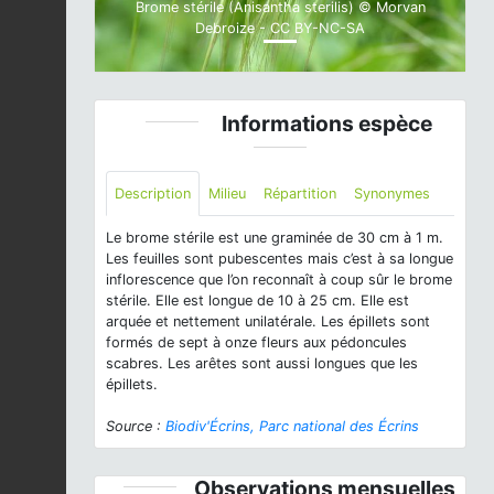
Brome stérile (Anisantha sterilis) © Morvan
Debroize - CC BY-NC-SA
Informations espèce
Description
Milieu
Répartition
Synonymes
Le brome stérile est une graminée de 30 cm à 1 m.
Les feuilles sont pubescentes mais c’est à sa longue
inflorescence que l’on reconnaît à coup sûr le brome
stérile. Elle est longue de 10 à 25 cm. Elle est
arquée et nettement unilatérale. Les épillets sont
formés de sept à onze fleurs aux pédoncules
scabres. Les arêtes sont aussi longues que les
épillets.
Source :
Biodiv'Écrins, Parc national des Écrins
Observations mensuelles