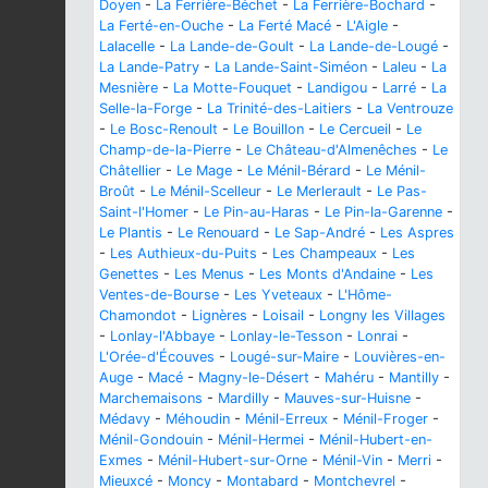
Doyen
-
La Ferrière-Béchet
-
La Ferrière-Bochard
-
La Ferté-en-Ouche
-
La Ferté Macé
-
L'Aigle
-
Lalacelle
-
La Lande-de-Goult
-
La Lande-de-Lougé
-
La Lande-Patry
-
La Lande-Saint-Siméon
-
Laleu
-
La
Mesnière
-
La Motte-Fouquet
-
Landigou
-
Larré
-
La
Selle-la-Forge
-
La Trinité-des-Laitiers
-
La Ventrouze
-
Le Bosc-Renoult
-
Le Bouillon
-
Le Cercueil
-
Le
Champ-de-la-Pierre
-
Le Château-d'Almenêches
-
Le
Châtellier
-
Le Mage
-
Le Ménil-Bérard
-
Le Ménil-
Broût
-
Le Ménil-Scelleur
-
Le Merlerault
-
Le Pas-
Saint-l'Homer
-
Le Pin-au-Haras
-
Le Pin-la-Garenne
-
Le Plantis
-
Le Renouard
-
Le Sap-André
-
Les Aspres
-
Les Authieux-du-Puits
-
Les Champeaux
-
Les
Genettes
-
Les Menus
-
Les Monts d'Andaine
-
Les
Ventes-de-Bourse
-
Les Yveteaux
-
L'Hôme-
Chamondot
-
Lignères
-
Loisail
-
Longny les Villages
-
Lonlay-l'Abbaye
-
Lonlay-le-Tesson
-
Lonrai
-
L'Orée-d'Écouves
-
Lougé-sur-Maire
-
Louvières-en-
Auge
-
Macé
-
Magny-le-Désert
-
Mahéru
-
Mantilly
-
Marchemaisons
-
Mardilly
-
Mauves-sur-Huisne
-
Médavy
-
Méhoudin
-
Ménil-Erreux
-
Ménil-Froger
-
Ménil-Gondouin
-
Ménil-Hermei
-
Ménil-Hubert-en-
Exmes
-
Ménil-Hubert-sur-Orne
-
Ménil-Vin
-
Merri
-
Mieuxcé
-
Moncy
-
Montabard
-
Montchevrel
-