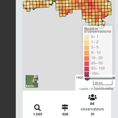
Nombre
d'observations
0– 1
1– 2
2– 5
5– 10
10– 20
20– 50
50– 100
100+
1900
30 km
Nombre d'observa
Leaflet
| © OpenStreetMap
84
observateurs
1 245
326
31