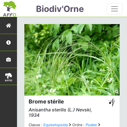
Biodiv'Orne
Brome stérile
Anisantha sterilis
(L.) Nevski,
1934
Classe :
Equisetopsida
Ordre :
Poales