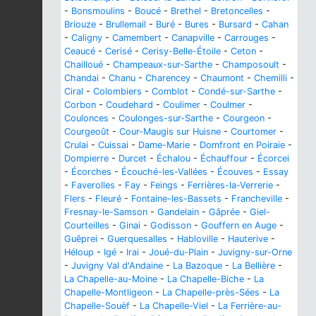
-
Bonsmoulins
-
Boucé
-
Brethel
-
Bretoncelles
-
Briouze
-
Brullemail
-
Buré
-
Bures
-
Bursard
-
Cahan
-
Caligny
-
Camembert
-
Canapville
-
Carrouges
-
Ceaucé
-
Cerisé
-
Cerisy-Belle-Étoile
-
Ceton
-
Chailloué
-
Champeaux-sur-Sarthe
-
Champosoult
-
Chandai
-
Chanu
-
Charencey
-
Chaumont
-
Chemilli
-
Ciral
-
Colombiers
-
Comblot
-
Condé-sur-Sarthe
-
Corbon
-
Coudehard
-
Coulimer
-
Coulmer
-
Coulonces
-
Coulonges-sur-Sarthe
-
Courgeon
-
Courgeoût
-
Cour-Maugis sur Huisne
-
Courtomer
-
Crulai
-
Cuissai
-
Dame-Marie
-
Domfront en Poiraie
-
Dompierre
-
Durcet
-
Échalou
-
Échauffour
-
Écorcei
-
Écorches
-
Écouché-les-Vallées
-
Écouves
-
Essay
-
Faverolles
-
Fay
-
Feings
-
Ferrières-la-Verrerie
-
Flers
-
Fleuré
-
Fontaine-les-Bassets
-
Francheville
-
Fresnay-le-Samson
-
Gandelain
-
Gâprée
-
Giel-
Courteilles
-
Ginai
-
Godisson
-
Gouffern en Auge
-
Guêprei
-
Guerquesalles
-
Habloville
-
Hauterive
-
Héloup
-
Igé
-
Irai
-
Joué-du-Plain
-
Juvigny-sur-Orne
-
Juvigny Val d'Andaine
-
La Bazoque
-
La Bellière
-
La Chapelle-au-Moine
-
La Chapelle-Biche
-
La
Chapelle-Montligeon
-
La Chapelle-près-Sées
-
La
Chapelle-Souëf
-
La Chapelle-Viel
-
La Ferrière-au-