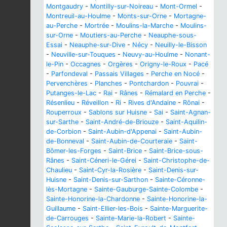
Montgaudry
-
Montilly-sur-Noireau
-
Mont-Ormel
-
Montreuil-au-Houlme
-
Monts-sur-Orne
-
Mortagne-
au-Perche
-
Mortrée
-
Moulins-la-Marche
-
Moulins-
sur-Orne
-
Moutiers-au-Perche
-
Neauphe-sous-
Essai
-
Neauphe-sur-Dive
-
Nécy
-
Neuilly-le-Bisson
-
Neuville-sur-Touques
-
Neuvy-au-Houlme
-
Nonant-
le-Pin
-
Occagnes
-
Orgères
-
Origny-le-Roux
-
Pacé
-
Parfondeval
-
Passais Villages
-
Perche en Nocé
-
Pervenchères
-
Planches
-
Pontchardon
-
Pouvrai
-
Putanges-le-Lac
-
Rai
-
Rânes
-
Rémalard en Perche
-
Résenlieu
-
Réveillon
-
Ri
-
Rives d'Andaine
-
Rônai
-
Rouperroux
-
Sablons sur Huisne
-
Sai
-
Saint-Agnan-
sur-Sarthe
-
Saint-André-de-Briouze
-
Saint-Aquilin-
de-Corbion
-
Saint-Aubin-d'Appenai
-
Saint-Aubin-
de-Bonneval
-
Saint-Aubin-de-Courteraie
-
Saint-
Bômer-les-Forges
-
Saint-Brice
-
Saint-Brice-sous-
Rânes
-
Saint-Céneri-le-Gérei
-
Saint-Christophe-de-
Chaulieu
-
Saint-Cyr-la-Rosière
-
Saint-Denis-sur-
Huisne
-
Saint-Denis-sur-Sarthon
-
Sainte-Céronne-
lès-Mortagne
-
Sainte-Gauburge-Sainte-Colombe
-
Sainte-Honorine-la-Chardonne
-
Sainte-Honorine-la-
Guillaume
-
Saint-Ellier-les-Bois
-
Sainte-Marguerite-
de-Carrouges
-
Sainte-Marie-la-Robert
-
Sainte-