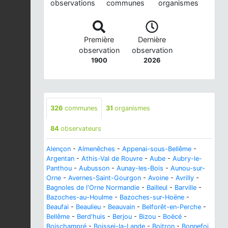
observations
communes
organismes
Première
Dernière
observation
observation
1900
2026
326
communes
31
organismes
84
observateurs
Alençon
-
Almenêches
-
Appenai-sous-Bellême
-
Argentan
-
Athis-Val de Rouvre
-
Aube
-
Aubry-le-
Panthou
-
Aubusson
-
Aunay-les-Bois
-
Aunou-sur-
Orne
-
Avernes-Saint-Gourgon
-
Avoine
-
Avrilly
-
Bagnoles de l'Orne Normandie
-
Bailleul
-
Barville
-
Bazoches-au-Houlme
-
Bazoches-sur-Hoëne
-
Beaufai
-
Beaulieu
-
Beauvain
-
Belforêt-en-Perche
-
Bellême
-
Berd'huis
-
Berjou
-
Bizou
-
Boëcé
-
Boischampré
-
Boissei-la-Lande
-
Boitron
-
Bonnefoi