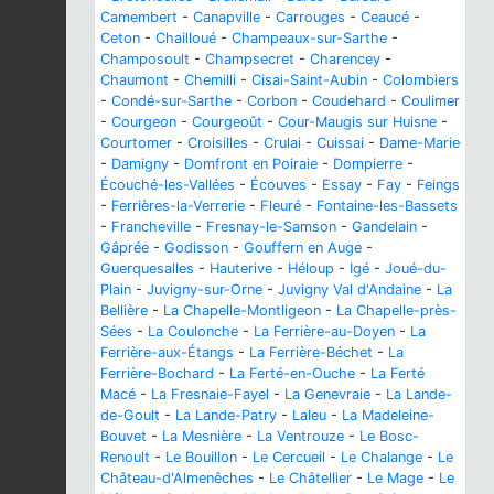
Camembert
-
Canapville
-
Carrouges
-
Ceaucé
-
Ceton
-
Chailloué
-
Champeaux-sur-Sarthe
-
Champosoult
-
Champsecret
-
Charencey
-
Chaumont
-
Chemilli
-
Cisai-Saint-Aubin
-
Colombiers
-
Condé-sur-Sarthe
-
Corbon
-
Coudehard
-
Coulimer
-
Courgeon
-
Courgeoût
-
Cour-Maugis sur Huisne
-
Courtomer
-
Croisilles
-
Crulai
-
Cuissai
-
Dame-Marie
-
Damigny
-
Domfront en Poiraie
-
Dompierre
-
Écouché-les-Vallées
-
Écouves
-
Essay
-
Fay
-
Feings
-
Ferrières-la-Verrerie
-
Fleuré
-
Fontaine-les-Bassets
-
Francheville
-
Fresnay-le-Samson
-
Gandelain
-
Gâprée
-
Godisson
-
Gouffern en Auge
-
Guerquesalles
-
Hauterive
-
Héloup
-
Igé
-
Joué-du-
Plain
-
Juvigny-sur-Orne
-
Juvigny Val d'Andaine
-
La
Bellière
-
La Chapelle-Montligeon
-
La Chapelle-près-
Sées
-
La Coulonche
-
La Ferrière-au-Doyen
-
La
Ferrière-aux-Étangs
-
La Ferrière-Béchet
-
La
Ferrière-Bochard
-
La Ferté-en-Ouche
-
La Ferté
Macé
-
La Fresnaie-Fayel
-
La Genevraie
-
La Lande-
de-Goult
-
La Lande-Patry
-
Laleu
-
La Madeleine-
Bouvet
-
La Mesnière
-
La Ventrouze
-
Le Bosc-
Renoult
-
Le Bouillon
-
Le Cercueil
-
Le Chalange
-
Le
Château-d'Almenêches
-
Le Châtellier
-
Le Mage
-
Le