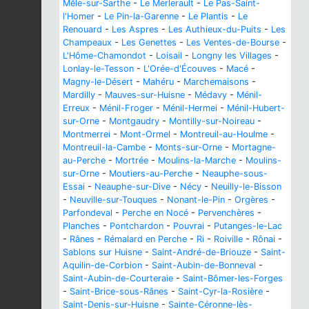
Mêle-sur-Sarthe
-
Le Merlerault
-
Le Pas-Saint-
l'Homer
-
Le Pin-la-Garenne
-
Le Plantis
-
Le
Renouard
-
Les Aspres
-
Les Authieux-du-Puits
-
Les
Champeaux
-
Les Genettes
-
Les Ventes-de-Bourse
-
L'Hôme-Chamondot
-
Loisail
-
Longny les Villages
-
Lonlay-le-Tesson
-
L'Orée-d'Écouves
-
Macé
-
Magny-le-Désert
-
Mahéru
-
Marchemaisons
-
Mardilly
-
Mauves-sur-Huisne
-
Médavy
-
Ménil-
Erreux
-
Ménil-Froger
-
Ménil-Hermei
-
Ménil-Hubert-
sur-Orne
-
Montgaudry
-
Montilly-sur-Noireau
-
Montmerrei
-
Mont-Ormel
-
Montreuil-au-Houlme
-
Montreuil-la-Cambe
-
Monts-sur-Orne
-
Mortagne-
au-Perche
-
Mortrée
-
Moulins-la-Marche
-
Moulins-
sur-Orne
-
Moutiers-au-Perche
-
Neauphe-sous-
Essai
-
Neauphe-sur-Dive
-
Nécy
-
Neuilly-le-Bisson
-
Neuville-sur-Touques
-
Nonant-le-Pin
-
Orgères
-
Parfondeval
-
Perche en Nocé
-
Pervenchères
-
Planches
-
Pontchardon
-
Pouvrai
-
Putanges-le-Lac
-
Rânes
-
Rémalard en Perche
-
Ri
-
Roiville
-
Rônai
-
Sablons sur Huisne
-
Saint-André-de-Briouze
-
Saint-
Aquilin-de-Corbion
-
Saint-Aubin-de-Bonneval
-
Saint-Aubin-de-Courteraie
-
Saint-Bômer-les-Forges
-
Saint-Brice-sous-Rânes
-
Saint-Cyr-la-Rosière
-
Saint-Denis-sur-Huisne
-
Sainte-Céronne-lès-