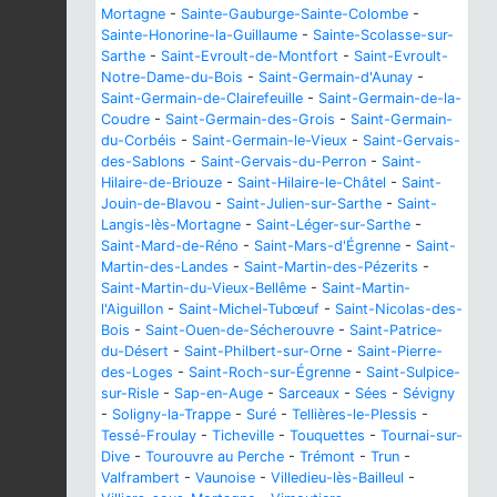
Mortagne
-
Sainte-Gauburge-Sainte-Colombe
-
Sainte-Honorine-la-Guillaume
-
Sainte-Scolasse-sur-
Sarthe
-
Saint-Evroult-de-Montfort
-
Saint-Evroult-
Notre-Dame-du-Bois
-
Saint-Germain-d'Aunay
-
Saint-Germain-de-Clairefeuille
-
Saint-Germain-de-la-
Coudre
-
Saint-Germain-des-Grois
-
Saint-Germain-
du-Corbéis
-
Saint-Germain-le-Vieux
-
Saint-Gervais-
des-Sablons
-
Saint-Gervais-du-Perron
-
Saint-
Hilaire-de-Briouze
-
Saint-Hilaire-le-Châtel
-
Saint-
Jouin-de-Blavou
-
Saint-Julien-sur-Sarthe
-
Saint-
Langis-lès-Mortagne
-
Saint-Léger-sur-Sarthe
-
Saint-Mard-de-Réno
-
Saint-Mars-d'Égrenne
-
Saint-
Martin-des-Landes
-
Saint-Martin-des-Pézerits
-
Saint-Martin-du-Vieux-Bellême
-
Saint-Martin-
l'Aiguillon
-
Saint-Michel-Tubœuf
-
Saint-Nicolas-des-
Bois
-
Saint-Ouen-de-Sécherouvre
-
Saint-Patrice-
du-Désert
-
Saint-Philbert-sur-Orne
-
Saint-Pierre-
des-Loges
-
Saint-Roch-sur-Égrenne
-
Saint-Sulpice-
sur-Risle
-
Sap-en-Auge
-
Sarceaux
-
Sées
-
Sévigny
-
Soligny-la-Trappe
-
Suré
-
Tellières-le-Plessis
-
Tessé-Froulay
-
Ticheville
-
Touquettes
-
Tournai-sur-
Dive
-
Tourouvre au Perche
-
Trémont
-
Trun
-
Valframbert
-
Vaunoise
-
Villedieu-lès-Bailleul
-