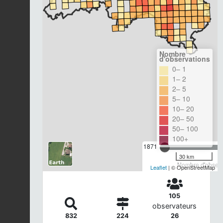
Nombre
d'observations
0– 1
1– 2
2– 5
5– 10
10– 20
20– 50
50– 100
100+
1871
30 km
Nombre d'observa
Leaflet
| © OpenStreetMap
105
observateurs
832
224
26