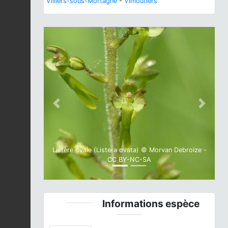
Villiers-sous-Mortagne
-
Vimoutiers
Previous
Next
Listère ovale (Listera ovata) © Morvan Debroize -
CC BY-NC-SA
Informations espèce