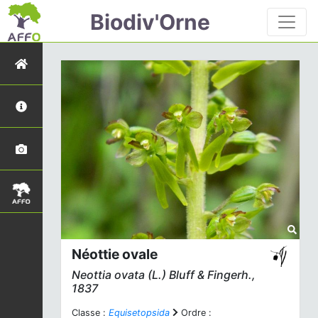
Biodiv'Orne
Néottie ovale
Neottia ovata
(L.) Bluff & Fingerh.,
1837
Classe :
Equisetopsida
Ordre :