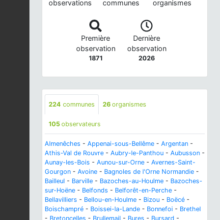
observations
communes
organismes
Première
Dernière
observation
observation
1871
2026
224
communes
26
organismes
105
observateurs
Almenêches
-
Appenai-sous-Bellême
-
Argentan
-
Athis-Val de Rouvre
-
Aubry-le-Panthou
-
Aubusson
-
Aunay-les-Bois
-
Aunou-sur-Orne
-
Avernes-Saint-
Gourgon
-
Avoine
-
Bagnoles de l'Orne Normandie
-
Bailleul
-
Barville
-
Bazoches-au-Houlme
-
Bazoches-
sur-Hoëne
-
Belfonds
-
Belforêt-en-Perche
-
Bellavilliers
-
Bellou-en-Houlme
-
Bizou
-
Boëcé
-
Boischampré
-
Boissei-la-Lande
-
Bonnefoi
-
Brethel
-
Bretoncelles
-
Brullemail
-
Bures
-
Bursard
-