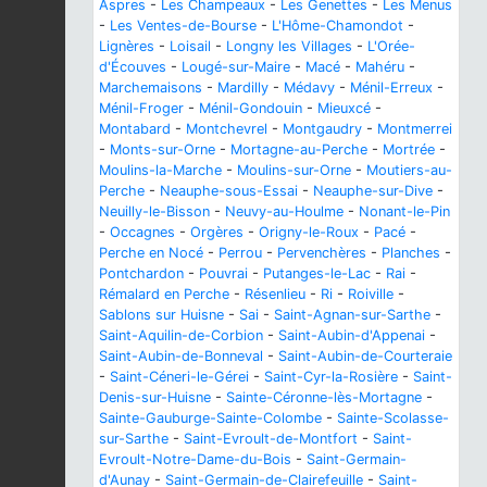
Aspres
-
Les Champeaux
-
Les Genettes
-
Les Menus
-
Les Ventes-de-Bourse
-
L'Hôme-Chamondot
-
Lignères
-
Loisail
-
Longny les Villages
-
L'Orée-
d'Écouves
-
Lougé-sur-Maire
-
Macé
-
Mahéru
-
Marchemaisons
-
Mardilly
-
Médavy
-
Ménil-Erreux
-
Ménil-Froger
-
Ménil-Gondouin
-
Mieuxcé
-
Montabard
-
Montchevrel
-
Montgaudry
-
Montmerrei
-
Monts-sur-Orne
-
Mortagne-au-Perche
-
Mortrée
-
Moulins-la-Marche
-
Moulins-sur-Orne
-
Moutiers-au-
Perche
-
Neauphe-sous-Essai
-
Neauphe-sur-Dive
-
Neuilly-le-Bisson
-
Neuvy-au-Houlme
-
Nonant-le-Pin
-
Occagnes
-
Orgères
-
Origny-le-Roux
-
Pacé
-
Perche en Nocé
-
Perrou
-
Pervenchères
-
Planches
-
Pontchardon
-
Pouvrai
-
Putanges-le-Lac
-
Rai
-
Rémalard en Perche
-
Résenlieu
-
Ri
-
Roiville
-
Sablons sur Huisne
-
Sai
-
Saint-Agnan-sur-Sarthe
-
Saint-Aquilin-de-Corbion
-
Saint-Aubin-d'Appenai
-
Saint-Aubin-de-Bonneval
-
Saint-Aubin-de-Courteraie
-
Saint-Céneri-le-Gérei
-
Saint-Cyr-la-Rosière
-
Saint-
Denis-sur-Huisne
-
Sainte-Céronne-lès-Mortagne
-
Sainte-Gauburge-Sainte-Colombe
-
Sainte-Scolasse-
sur-Sarthe
-
Saint-Evroult-de-Montfort
-
Saint-
Evroult-Notre-Dame-du-Bois
-
Saint-Germain-
d'Aunay
-
Saint-Germain-de-Clairefeuille
-
Saint-