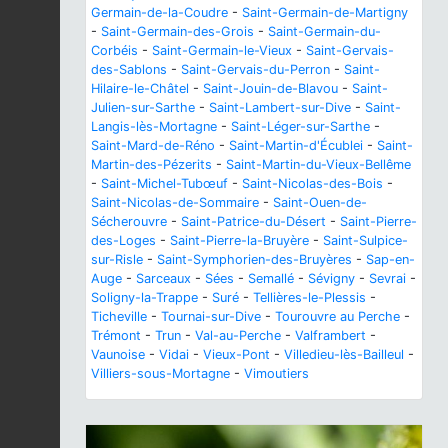
Germain-de-la-Coudre
-
Saint-Germain-de-Martigny
-
Saint-Germain-des-Grois
-
Saint-Germain-du-
Corbéis
-
Saint-Germain-le-Vieux
-
Saint-Gervais-
des-Sablons
-
Saint-Gervais-du-Perron
-
Saint-
Hilaire-le-Châtel
-
Saint-Jouin-de-Blavou
-
Saint-
Julien-sur-Sarthe
-
Saint-Lambert-sur-Dive
-
Saint-
Langis-lès-Mortagne
-
Saint-Léger-sur-Sarthe
-
Saint-Mard-de-Réno
-
Saint-Martin-d'Écublei
-
Saint-
Martin-des-Pézerits
-
Saint-Martin-du-Vieux-Bellême
-
Saint-Michel-Tubœuf
-
Saint-Nicolas-des-Bois
-
Saint-Nicolas-de-Sommaire
-
Saint-Ouen-de-
Sécherouvre
-
Saint-Patrice-du-Désert
-
Saint-Pierre-
des-Loges
-
Saint-Pierre-la-Bruyère
-
Saint-Sulpice-
sur-Risle
-
Saint-Symphorien-des-Bruyères
-
Sap-en-
Auge
-
Sarceaux
-
Sées
-
Semallé
-
Sévigny
-
Sevrai
-
Soligny-la-Trappe
-
Suré
-
Tellières-le-Plessis
-
Ticheville
-
Tournai-sur-Dive
-
Tourouvre au Perche
-
Trémont
-
Trun
-
Val-au-Perche
-
Valframbert
-
Vaunoise
-
Vidai
-
Vieux-Pont
-
Villedieu-lès-Bailleul
-
Villiers-sous-Mortagne
-
Vimoutiers