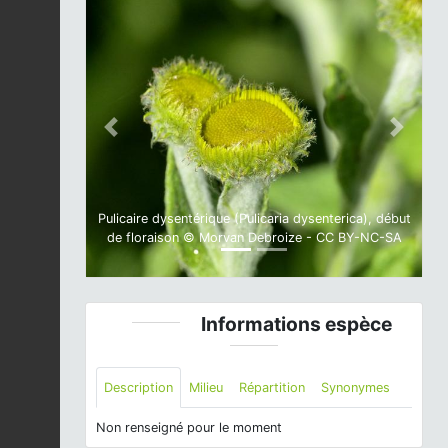
Previous
Next
Pulicaire dysentérique (Pulicaria dysenterica), début
de floraison © Morvan Debroize - CC BY-NC-SA
Informations espèce
Description
Milieu
Répartition
Synonymes
Non renseigné pour le moment