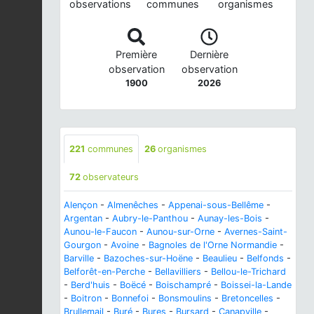
observations
communes
organismes
Première
Dernière
observation
observation
1900
2026
221
communes
26
organismes
72
observateurs
Alençon
-
Almenêches
-
Appenai-sous-Bellême
-
Argentan
-
Aubry-le-Panthou
-
Aunay-les-Bois
-
Aunou-le-Faucon
-
Aunou-sur-Orne
-
Avernes-Saint-
Gourgon
-
Avoine
-
Bagnoles de l'Orne Normandie
-
Barville
-
Bazoches-sur-Hoëne
-
Beaulieu
-
Belfonds
-
Belforêt-en-Perche
-
Bellavilliers
-
Bellou-le-Trichard
-
Berd'huis
-
Boëcé
-
Boischampré
-
Boissei-la-Lande
-
Boitron
-
Bonnefoi
-
Bonsmoulins
-
Bretoncelles
-
Brullemail
-
Buré
-
Bures
-
Bursard
-
Canapville
-