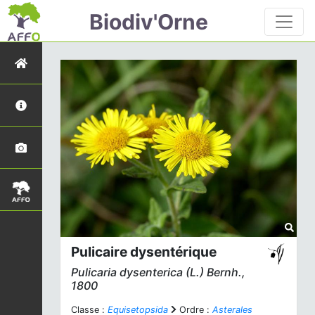
Biodiv'Orne
Pulicaire dysentérique
Pulicaria dysenterica
(L.) Bernh.,
1800
Classe :
Equisetopsida
Ordre :
Asterales