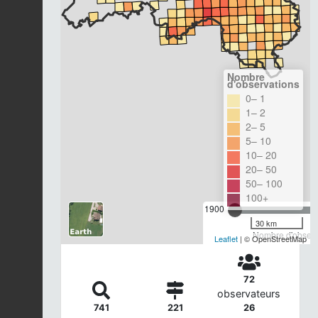
Nombre
d'observations
0– 1
1– 2
2– 5
5– 10
10– 20
20– 50
50– 100
100+
1900
30 km
Nombre d'observa
Leaflet
| © OpenStreetMap
72
observateurs
741
221
26