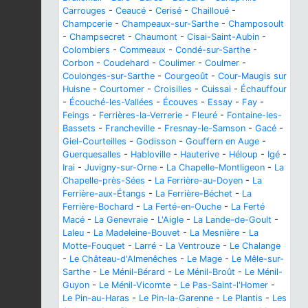
Carrouges
-
Ceaucé
-
Cerisé
-
Chailloué
-
Champcerie
-
Champeaux-sur-Sarthe
-
Champosoult
-
Champsecret
-
Chaumont
-
Cisai-Saint-Aubin
-
Colombiers
-
Commeaux
-
Condé-sur-Sarthe
-
Corbon
-
Coudehard
-
Coulimer
-
Coulmer
-
Coulonges-sur-Sarthe
-
Courgeoût
-
Cour-Maugis sur
Huisne
-
Courtomer
-
Croisilles
-
Cuissai
-
Échauffour
-
Écouché-les-Vallées
-
Écouves
-
Essay
-
Fay
-
Feings
-
Ferrières-la-Verrerie
-
Fleuré
-
Fontaine-les-
Bassets
-
Francheville
-
Fresnay-le-Samson
-
Gacé
-
Giel-Courteilles
-
Godisson
-
Gouffern en Auge
-
Guerquesalles
-
Habloville
-
Hauterive
-
Héloup
-
Igé
-
Irai
-
Juvigny-sur-Orne
-
La Chapelle-Montligeon
-
La
Chapelle-près-Sées
-
La Ferrière-au-Doyen
-
La
Ferrière-aux-Étangs
-
La Ferrière-Béchet
-
La
Ferrière-Bochard
-
La Ferté-en-Ouche
-
La Ferté
Macé
-
La Genevraie
-
L'Aigle
-
La Lande-de-Goult
-
Laleu
-
La Madeleine-Bouvet
-
La Mesnière
-
La
Motte-Fouquet
-
Larré
-
La Ventrouze
-
Le Chalange
-
Le Château-d'Almenêches
-
Le Mage
-
Le Mêle-sur-
Sarthe
-
Le Ménil-Bérard
-
Le Ménil-Broût
-
Le Ménil-
Guyon
-
Le Ménil-Vicomte
-
Le Pas-Saint-l'Homer
-
Le Pin-au-Haras
-
Le Pin-la-Garenne
-
Le Plantis
-
Les