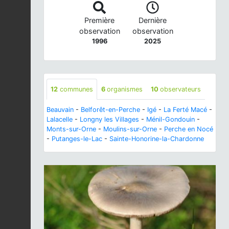
Première
Dernière
observation
observation
1996
2025
12
communes
6
organismes
10
observateurs
Beauvain
-
Belforêt-en-Perche
-
Igé
-
La Ferté Macé
-
Lalacelle
-
Longny les Villages
-
Ménil-Gondouin
-
Monts-sur-Orne
-
Moulins-sur-Orne
-
Perche en Nocé
-
Putanges-le-Lac
-
Sainte-Honorine-la-Chardonne