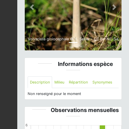
Previous
Next
Volvariella gloiocephala © Y. Sellier - CC BY-NC-SA
Informations espèce
Description
Milieu
Répartition
Synonymes
Non renseigné pour le moment
Observations mensuelles