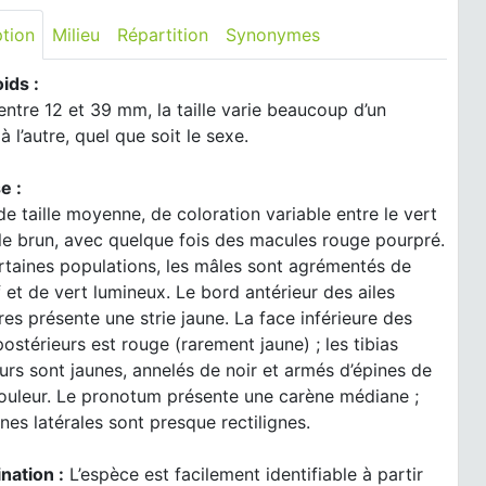
ption
Milieu
Répartition
Synonymes
oids :
ntre 12 et 39 mm, la taille varie beaucoup d’un
à l’autre, quel que soit le sexe.
e :
de taille moyenne, de coloration variable entre le vert
 le brun, avec quelque fois des macules rouge pourpré.
rtaines populations, les mâles sont agrémentés de
f et de vert lumineux. Le bord antérieur des ailes
res présente une strie jaune. La face inférieure des
ostérieurs est rouge (rarement jaune) ; les tibias
urs sont jaunes, annelés de noir et armés d’épines de
uleur. Le pronotum présente une carène médiane ;
nes latérales sont presque rectilignes.
nation :
L’espèce est facilement identifiable à partir