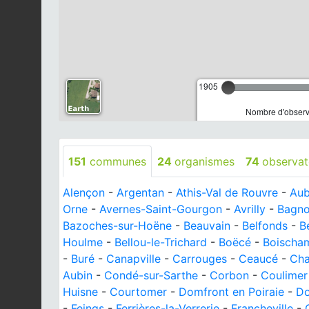
1905
Nombre d'observa
151
communes
24
organismes
74
observat
Alençon
-
Argentan
-
Athis-Val de Rouvre
-
Aub
Orne
-
Avernes-Saint-Gourgon
-
Avrilly
-
Bagno
Bazoches-sur-Hoëne
-
Beauvain
-
Belfonds
-
B
Houlme
-
Bellou-le-Trichard
-
Boëcé
-
Boischa
-
Buré
-
Canapville
-
Carrouges
-
Ceaucé
-
Cha
Aubin
-
Condé-sur-Sarthe
-
Corbon
-
Coulimer
Huisne
-
Courtomer
-
Domfront en Poiraie
-
Do
-
Feings
-
Ferrières-la-Verrerie
-
Francheville
-