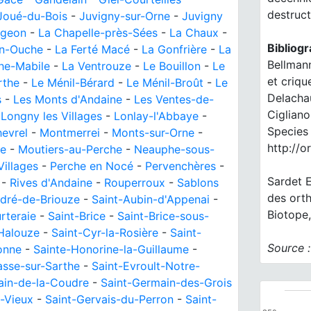
destruct
Joué-du-Bois
-
Juvigny-sur-Orne
-
Juvigny
igeon
-
La Chapelle-près-Sées
-
La Chaux
-
Bibliogr
en-Ouche
-
La Ferté Macé
-
La Gonfrière
-
La
Bellmann
he-Mabile
-
La Ventrouze
-
Le Bouillon
-
Le
et criqu
rthe
-
Le Ménil-Bérard
-
Le Ménil-Broût
-
Le
Delachau
s
-
Les Monts d'Andaine
-
Les Ventes-de-
Cigliano
-
Longny les Villages
-
Lonlay-l'Abbaye
-
Species 
evrel
-
Montmerrei
-
Monts-sur-Orne
-
http://o
ne
-
Moutiers-au-Perche
-
Neauphe-sous-
Villages
-
Perche en Nocé
-
Pervenchères
-
Sardet E
-
Rives d'Andaine
-
Rouperroux
-
Sablons
des ort
ndré-de-Briouze
-
Saint-Aubin-d'Appenai
-
Biotope,
rteraie
-
Saint-Brice
-
Saint-Brice-sous-
-Halouze
-
Saint-Cyr-la-Rosière
-
Saint-
Source 
onne
-
Sainte-Honorine-la-Guillaume
-
asse-sur-Sarthe
-
Saint-Evroult-Notre-
ain-de-la-Coudre
-
Saint-Germain-des-Grois
-Vieux
-
Saint-Gervais-du-Perron
-
Saint-