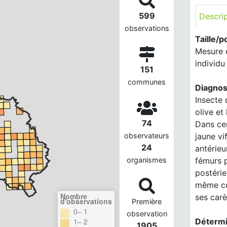
599
Descri
observations
Taille/p
Mesure e
individu 
151
communes
Diagnos
Insecte 
olive et
74
Dans ce
jaune vi
observateurs
24
antérieu
fémurs p
organismes
postérie
même co
Nombre
ses carè
d'observations
Première
0– 1
observation
Détermi
1– 2
1905