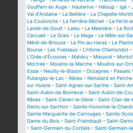
Gouffern en Auge
-
Hauterive
-
Héloup
-
Igé
-
Val d'Andaine
-
La Bellière
-
La Chapelle-Montl
La Coulonche
-
La Ferrière-Béchet
-
La Ferté-
Lande-de-Goult
-
Laleu
-
La Mesnière
-
La Roc
Cercueil
-
Le Grais
-
Le Mage
-
Le Mêle-sur-Sa
Ménil-de-Briouze
-
Le Pin-au-Haras
-
Le Planti
Bourse
-
Les Yveteaux
-
L'Hôme-Chamondot
L'Orée-d'Écouves
-
Mahéru
-
Mieuxcé
-
Montch
Mortrée
-
Moulins-la-Marche
-
Moulins-sur-Or
Essai
-
Neuilly-le-Bisson
-
Occagnes
-
Passais 
Putanges-le-Lac
-
Rânes
-
Rémalard en Perche
sur Huisne
-
Saint-Agnan-sur-Sarthe
-
Saint-A
Saint-Aubin-de-Bonneval
-
Saint-Aubin-de-Cou
Rânes
-
Saint-Céneri-le-Gérei
-
Saint-Clair-de
Denis-sur-Sarthon
-
Sainte-Honorine-la-Chard
Sainte-Marguerite-de-Carrouges
-
Sainte-Scol
Dame-du-Bois
-
Saint-Fraimbault
-
Saint-Germ
-
Saint-Germain-du-Corbéis
-
Saint-Germain-le