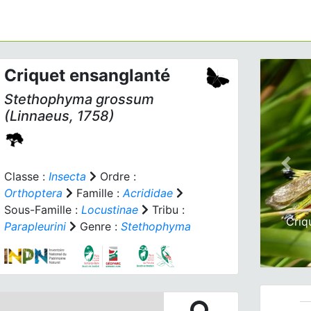
Criquet ensanglanté
Stethophyma grossum
(Linnaeus, 1758)
Prev
Classe :
Insecta
Ordre :
Orthoptera
Famille :
Acrididae
Sous-Famille :
Locustinae
Tribu :
Criq
Parapleurini
Genre :
Stethophyma