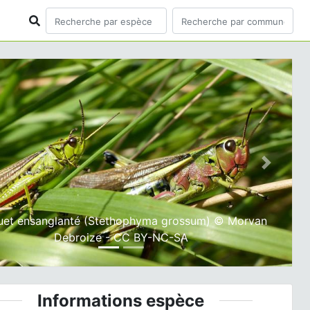
ious
Next
uet ensanglanté (Stethophyma grossum) © Morvan
Debroize - CC BY-NC-SA
Informations espèce