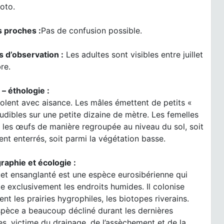
oto.
 proches :
Pas de confusion possible.
s d’observation :
Les adultes sont visibles entre juillet
re.
 – éthologie :
olent avec aisance. Les mâles émettent de petits «
audibles sur une petite dizaine de mètre. Les femelles
les œufs de manière regroupée au niveau du sol, soit
nt enterrés, soit parmi la végétation basse.
raphie et écologie :
et ensanglanté est une espèce eurosibérienne qui
e exclusivement les endroits humides. Il colonise
t les prairies hygrophiles, les biotopes riverains.
spèce a beaucoup décliné durant les dernières
s, victime du drainage, de l’assèchement et de la