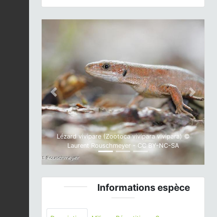
Previous
Next
Lézard vivipare (Zootoca vivipara vivipara) ©
Laurent Rouschmeyer - CC BY-NC-SA
Informations espèce