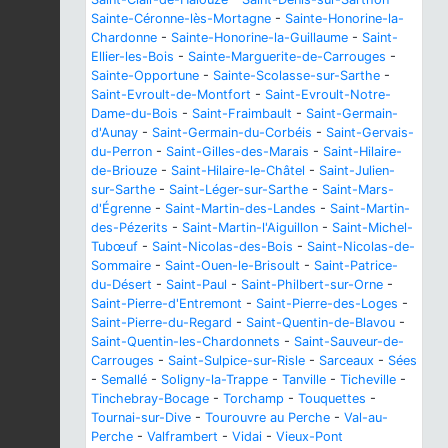
Sainte-Céronne-lès-Mortagne
-
Sainte-Honorine-la-
Chardonne
-
Sainte-Honorine-la-Guillaume
-
Saint-
Ellier-les-Bois
-
Sainte-Marguerite-de-Carrouges
-
Sainte-Opportune
-
Sainte-Scolasse-sur-Sarthe
-
Saint-Evroult-de-Montfort
-
Saint-Evroult-Notre-
Dame-du-Bois
-
Saint-Fraimbault
-
Saint-Germain-
d'Aunay
-
Saint-Germain-du-Corbéis
-
Saint-Gervais-
du-Perron
-
Saint-Gilles-des-Marais
-
Saint-Hilaire-
de-Briouze
-
Saint-Hilaire-le-Châtel
-
Saint-Julien-
sur-Sarthe
-
Saint-Léger-sur-Sarthe
-
Saint-Mars-
d'Égrenne
-
Saint-Martin-des-Landes
-
Saint-Martin-
des-Pézerits
-
Saint-Martin-l'Aiguillon
-
Saint-Michel-
Tubœuf
-
Saint-Nicolas-des-Bois
-
Saint-Nicolas-de-
Sommaire
-
Saint-Ouen-le-Brisoult
-
Saint-Patrice-
du-Désert
-
Saint-Paul
-
Saint-Philbert-sur-Orne
-
Saint-Pierre-d'Entremont
-
Saint-Pierre-des-Loges
-
Saint-Pierre-du-Regard
-
Saint-Quentin-de-Blavou
-
Saint-Quentin-les-Chardonnets
-
Saint-Sauveur-de-
Carrouges
-
Saint-Sulpice-sur-Risle
-
Sarceaux
-
Sées
-
Semallé
-
Soligny-la-Trappe
-
Tanville
-
Ticheville
-
Tinchebray-Bocage
-
Torchamp
-
Touquettes
-
Tournai-sur-Dive
-
Tourouvre au Perche
-
Val-au-
Perche
-
Valframbert
-
Vidai
-
Vieux-Pont