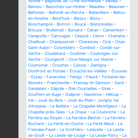
Avoine
-
Bagnoles de l'Orne Normandie
-
Bailleul
-
Banvou
-
Bazoches-sur-Hoëne
-
Beaulieu
-
Beauvain
-
Belfonds
-
Belforêt-en-Perche
-
Bellavilliers
-
Bellou-
en-Houlme
-
Berd'huis
-
Berjou
-
Bizou
-
Boischampré
-
Boitron
-
Boucé
-
Bretoncelles
-
Briouze
-
Brullemail
-
Bursard
-
Cahan
-
Camembert
-
Canapville
-
Carrouges
-
Ceaucé
-
Ceton
-
Chahains
-
Chailloué
-
Champsecret
-
Charencey
-
Ciral
-
Cisai-
Saint-Aubin
-
Colombiers
-
Comblot
-
Condé-sur-
Sarthe
-
Coudehard
-
Coulimer
-
Coulonges-sur-
Sarthe
-
Courgeoût
-
Cour-Maugis sur Huisne
-
Courtomer
-
Crouttes
-
Cuissai
-
Damigny
-
Domfront en Poiraie
-
Écouché-les-Vallées
-
Écouves
-
Essay
-
Faverolles
-
Feings
-
Fleuré
-
Fontaine-les-
Bassets
-
Francheville
-
Fresnay-le-Samson
-
Gacé
-
Gandelain
-
Gâprée
-
Giel-Courteilles
-
Ginai
-
Gouffern en Auge
-
Guêprei
-
Hauterive
-
Héloup
-
Irai
-
Joué-du-Bois
-
Joué-du-Plain
-
Juvigny Val
d'Andaine
-
La Bellière
-
La Chapelle-Montligeon
-
La
Chapelle-près-Sées
-
La Chaux
-
La Coulonche
-
La
Ferrière-au-Doyen
-
La Ferrière-Béchet
-
La Ferrière-
Bochard
-
La Ferté-en-Ouche
-
La Ferté Macé
-
La
Fresnaie-Fayel
-
La Gonfrière
-
Lalacelle
-
La Lande-
de-Goult
-
La Lande-de-Lougé
-
La Lande-Patry
-
La