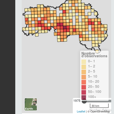
Nombre
d'observations
0– 1
1– 2
2– 5
5– 10
10– 20
20– 50
50– 100
100+
1975
30 km
Nombre d'observa
Leaflet
| © OpenStreetMap