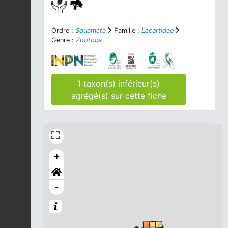
Ordre :
Squamata
Famille :
Lacertidae
Genre :
Zootoca
1
taxon(s) inférieur(s)
agrégé(s) sur cette fiche
+
-