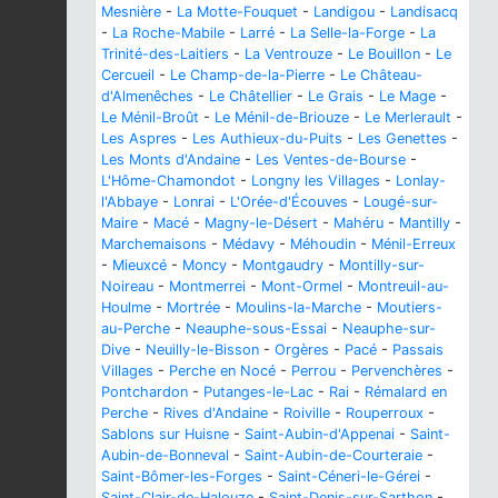
Mesnière
-
La Motte-Fouquet
-
Landigou
-
Landisacq
-
La Roche-Mabile
-
Larré
-
La Selle-la-Forge
-
La
Trinité-des-Laitiers
-
La Ventrouze
-
Le Bouillon
-
Le
Cercueil
-
Le Champ-de-la-Pierre
-
Le Château-
d'Almenêches
-
Le Châtellier
-
Le Grais
-
Le Mage
-
Le Ménil-Broût
-
Le Ménil-de-Briouze
-
Le Merlerault
-
Les Aspres
-
Les Authieux-du-Puits
-
Les Genettes
-
Les Monts d'Andaine
-
Les Ventes-de-Bourse
-
L'Hôme-Chamondot
-
Longny les Villages
-
Lonlay-
l'Abbaye
-
Lonrai
-
L'Orée-d'Écouves
-
Lougé-sur-
Maire
-
Macé
-
Magny-le-Désert
-
Mahéru
-
Mantilly
-
Marchemaisons
-
Médavy
-
Méhoudin
-
Ménil-Erreux
-
Mieuxcé
-
Moncy
-
Montgaudry
-
Montilly-sur-
Noireau
-
Montmerrei
-
Mont-Ormel
-
Montreuil-au-
Houlme
-
Mortrée
-
Moulins-la-Marche
-
Moutiers-
au-Perche
-
Neauphe-sous-Essai
-
Neauphe-sur-
Dive
-
Neuilly-le-Bisson
-
Orgères
-
Pacé
-
Passais
Villages
-
Perche en Nocé
-
Perrou
-
Pervenchères
-
Pontchardon
-
Putanges-le-Lac
-
Rai
-
Rémalard en
Perche
-
Rives d'Andaine
-
Roiville
-
Rouperroux
-
Sablons sur Huisne
-
Saint-Aubin-d'Appenai
-
Saint-
Aubin-de-Bonneval
-
Saint-Aubin-de-Courteraie
-
Saint-Bômer-les-Forges
-
Saint-Céneri-le-Gérei
-
Saint-Clair-de-Halouze
-
Saint-Denis-sur-Sarthon
-