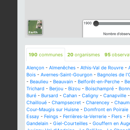
1900
Nombre d'observa
190
communes
20
organismes
95
observa
Alençon
-
Almenêches
-
Athis-Val de Rouvre
-
Bois
-
Avernes-Saint-Gourgon
-
Bagnoles de l
-
Beaulieu
-
Beauvain
-
Belforêt-en-Perche
-
Be
Trichard
-
Berjou
-
Bizou
-
Boischampré
-
Bonn
Buré
-
Bursard
-
Cahan
-
Caligny
-
Canapville
Chailloué
-
Champsecret
-
Charencey
-
Chaum
Cour-Maugis sur Huisne
-
Domfront en Poiraie
Essay
-
Feings
-
Ferrières-la-Verrerie
-
Flers
-
F
Gandelain
-
Giel-Courteilles
-
Gouffern en Aug