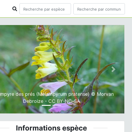
ious
Next
mpyre des prés (Melampyrum pratense) © Morvan
Debroize - CC BY-NC-SA
Informations espèce