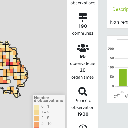
observations
Descri
Non ren
190
communes
95
observateurs
20
organismes
Nombre
d'observations
Première
0– 1
observation
1– 2
1900
2– 5
5– 10