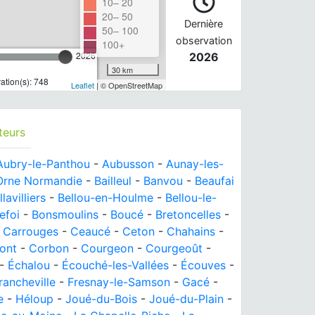
10– 20
20– 50
Dernière
50– 100
observation
100+
2026
2026
30 km
tion(s): 748
Leaflet
| © OpenStreetMap
teurs
Aubry-le-Panthou
-
Aubusson
-
Aunay-les-
'Orne Normandie
-
Bailleul
-
Banvou
-
Beaufai
llavilliers
-
Bellou-en-Houlme
-
Bellou-le-
efoi
-
Bonsmoulins
-
Boucé
-
Bretoncelles
-
-
Carrouges
-
Ceaucé
-
Ceton
-
Chahains
-
ont
-
Corbon
-
Courgeon
-
Courgeoût
-
-
Échalou
-
Écouché-les-Vallées
-
Écouves
-
rancheville
-
Fresnay-le-Samson
-
Gacé
-
e
-
Héloup
-
Joué-du-Bois
-
Joué-du-Plain
-