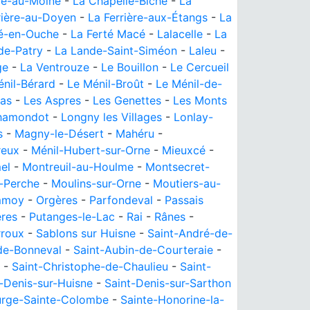
le-au-Moine
-
La Chapelle-Biche
-
La
rière-au-Doyen
-
La Ferrière-aux-Étangs
-
La
té-en-Ouche
-
La Ferté Macé
-
Lalacelle
-
La
de-Patry
-
La Lande-Saint-Siméon
-
Laleu
-
ge
-
La Ventrouze
-
Le Bouillon
-
Le Cercueil
nil-Bérard
-
Le Ménil-Broût
-
Le Ménil-de-
ras
-
Les Aspres
-
Les Genettes
-
Les Monts
hamondot
-
Longny les Villages
-
Lonlay-
s
-
Magny-le-Désert
-
Mahéru
-
reux
-
Ménil-Hubert-sur-Orne
-
Mieuxcé
-
el
-
Montreuil-au-Houlme
-
Montsecret-
-Perche
-
Moulins-sur-Orne
-
Moutiers-au-
moy
-
Orgères
-
Parfondeval
-
Passais
res
-
Putanges-le-Lac
-
Rai
-
Rânes
-
roux
-
Sablons sur Huisne
-
Saint-André-de-
de-Bonneval
-
Saint-Aubin-de-Courteraie
-
-
Saint-Christophe-de-Chaulieu
-
Saint-
-Denis-sur-Huisne
-
Saint-Denis-sur-Sarthon
urge-Sainte-Colombe
-
Sainte-Honorine-la-