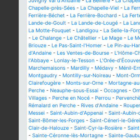
Juvigny Val d'Andaine
-
La Bellière
-
La Chapel
Chapelle-près-Sées
-
La Chapelle-Viel
-
La Fer
Ferrière-Béchet
-
La Ferrière-Bochard
-
La Fer
Lande-de-Goult
-
La Lande-de-Lougé
-
La Lan
La Motte-Fouquet
-
Landigou
-
La Selle-la-For
-
Le Chalange
-
Le Châtellier
-
Le Mage
-
Le Mé
Briouze
-
Le Pas-Saint-l'Homer
-
Le Pin-au-Ha
d'Andaine
-
Les Ventes-de-Bourse
-
L'Hôme-C
l'Abbaye
-
Lonlay-le-Tesson
-
L'Orée-d'Écouve
Marchemaisons
-
Mardilly
-
Médavy
-
Ménil-Er
Montgaudry
-
Montilly-sur-Noireau
-
Mont-Orm
Clairefougère
-
Monts-sur-Orne
-
Mortagne-au
Perche
-
Neauphe-sous-Essai
-
Occagnes
-
Om
Villages
-
Perche en Nocé
-
Perrou
-
Pervenchè
Rémalard en Perche
-
Rives d'Andaine
-
Rouper
Messei
-
Saint-Aubin-d'Appenai
-
Saint-Aubin-
Saint-Bômer-les-Forges
-
Saint-Céneri-le-Gérei
Clair-de-Halouze
-
Saint-Cyr-la-Rosière
-
Saint
-
Sainte-Céronne-lès-Mortagne
-
Sainte-Gaub