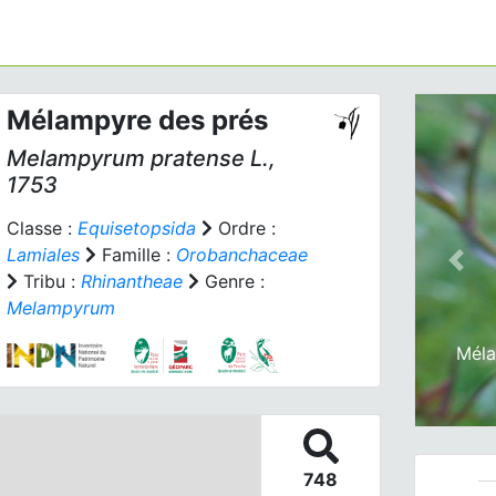
Mélampyre des prés
Melampyrum pratense
L.,
1753
Classe :
Equisetopsida
Ordre :
Lamiales
Famille :
Orobanchaceae
Prev
Tribu :
Rhinantheae
Genre :
Melampyrum
Méla
748