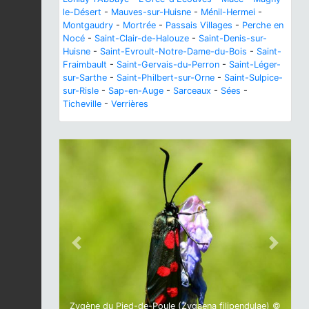
le-Désert
-
Mauves-sur-Huisne
-
Ménil-Hermei
-
Montgaudry
-
Mortrée
-
Passais Villages
-
Perche en
Nocé
-
Saint-Clair-de-Halouze
-
Saint-Denis-sur-
Huisne
-
Saint-Evroult-Notre-Dame-du-Bois
-
Saint-
Fraimbault
-
Saint-Gervais-du-Perron
-
Saint-Léger-
sur-Sarthe
-
Saint-Philbert-sur-Orne
-
Saint-Sulpice-
sur-Risle
-
Sap-en-Auge
-
Sarceaux
-
Sées
-
Ticheville
-
Verrières
Previous
Next
Zygène du Pied-de-Poule (Zygaena filipendulae) ©