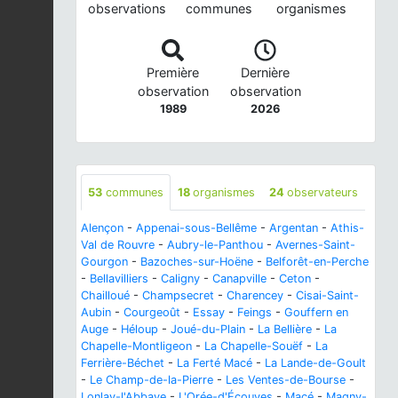
observations
communes
organismes
Première
Dernière
observation
observation
1989
2026
53
communes
18
organismes
24
observateurs
Alençon
-
Appenai-sous-Bellême
-
Argentan
-
Athis-
Val de Rouvre
-
Aubry-le-Panthou
-
Avernes-Saint-
Gourgon
-
Bazoches-sur-Hoëne
-
Belforêt-en-Perche
-
Bellavilliers
-
Caligny
-
Canapville
-
Ceton
-
Chailloué
-
Champsecret
-
Charencey
-
Cisai-Saint-
Aubin
-
Courgeoût
-
Essay
-
Feings
-
Gouffern en
Auge
-
Héloup
-
Joué-du-Plain
-
La Bellière
-
La
Chapelle-Montligeon
-
La Chapelle-Souëf
-
La
Ferrière-Béchet
-
La Ferté Macé
-
La Lande-de-Goult
-
Le Champ-de-la-Pierre
-
Les Ventes-de-Bourse
-
Lonlay-l'Abbaye
-
L'Orée-d'Écouves
-
Macé
-
Magny-