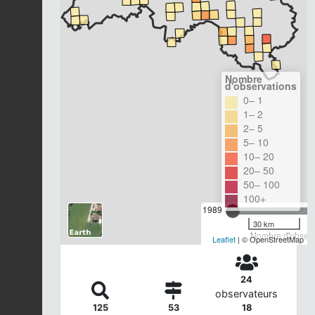
Nombre
d'observations
0– 1
1– 2
2– 5
5– 10
10– 20
20– 50
50– 100
100+
1989
30 km
Nombre d'observa
Leaflet
| © OpenStreetMap
24
observateurs
125
53
18