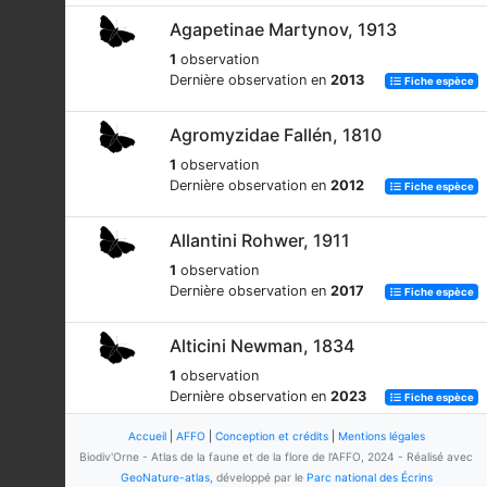
Agapetinae Martynov, 1913
1
observation
Dernière observation en
2013
Fiche espèce
Agromyzidae Fallén, 1810
1
observation
Dernière observation en
2012
Fiche espèce
Allantini Rohwer, 1911
1
observation
Dernière observation en
2017
Fiche espèce
Alticini Newman, 1834
1
observation
Dernière observation en
2023
Fiche espèce
Accueil
|
AFFO
|
Conception et crédits
|
Mentions légales
Alucitidae Leach, 1815
Biodiv'Orne - Atlas de la faune et de la flore de l'AFFO, 2024 - Réalisé avec
GeoNature-atlas
, développé par le
Parc national des Écrins
1
observation