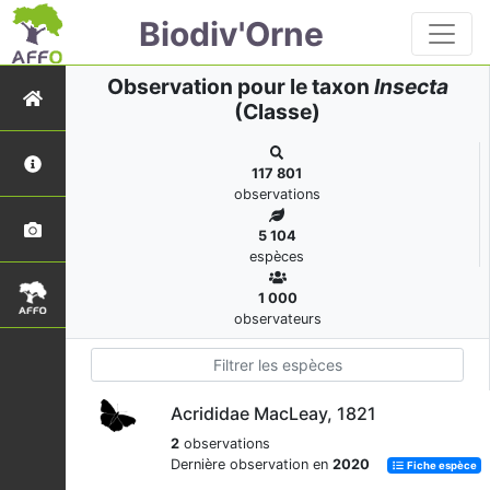
Biodiv'Orne
Observation pour le taxon
Insecta
(Classe)
117 801
observations
5 104
espèces
1 000
observateurs
Acrididae MacLeay, 1821
2
observations
Dernière observation en
2020
Fiche espèce