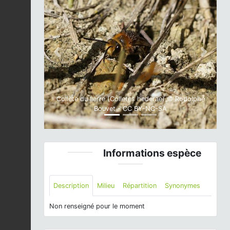
Previous
Next
Collète du lierre (Colletes hederae) © Rodolphe
Bouvet - CC BY-NC-SA
Informations espèce
Description
Milieu
Répartition
Synonymes
Non renseigné pour le moment