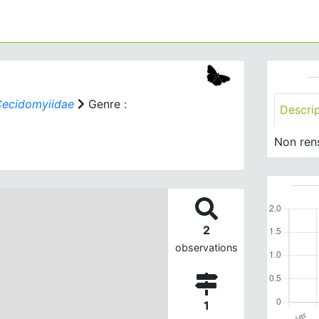
ecidomyiidae
Genre :
Descri
Non ren
2
observations
1