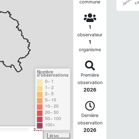
commune
1
observateur
1
organisme
Nombre
d'observations
Première
0– 1
observation
1– 2
2026
2– 5
5– 10
10– 20
20– 50
Dernière
50– 100
observation
100+
2026
2026
30 km