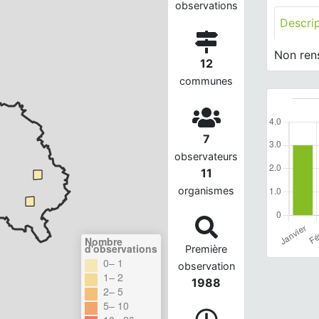
observations
Descri
Non ren
12
communes
7
observateurs
11
organismes
Nombre
d'observations
Première
0– 1
observation
1– 2
1988
2– 5
5– 10