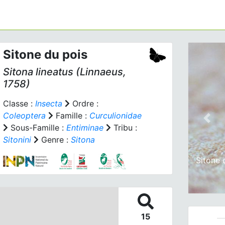
Sitone du pois
Sitona lineatus
(Linnaeus,
1758)
Classe :
Insecta
Ordre :
Coleoptera
Famille :
Curculionidae
Prev
Sous-Famille :
Entiminae
Tribu :
Sitonini
Genre :
Sitona
Sitone 
15