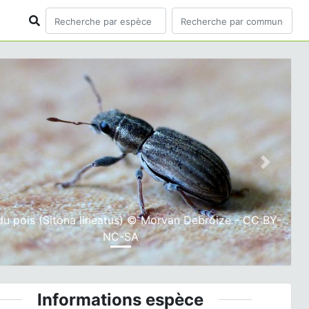
ious
Next
du pois (Sitona lineatus) © Morvan Debroize - CC BY-
NC-SA
Informations espèce