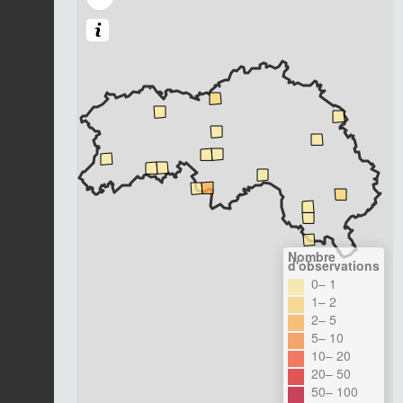
Nombre
d'observations
0– 1
1– 2
2– 5
5– 10
10– 20
20– 50
50– 100