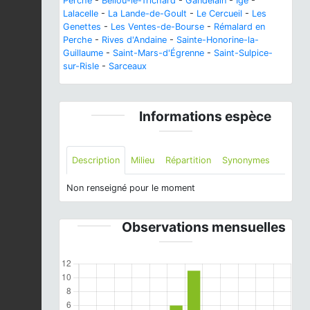
Perche
-
Bellou-le-Trichard
-
Gandelain
-
Igé
-
Lalacelle
-
La Lande-de-Goult
-
Le Cercueil
-
Les
Genettes
-
Les Ventes-de-Bourse
-
Rémalard en
Perche
-
Rives d'Andaine
-
Sainte-Honorine-la-
Guillaume
-
Saint-Mars-d'Égrenne
-
Saint-Sulpice-
sur-Risle
-
Sarceaux
Informations espèce
Description
Milieu
Répartition
Synonymes
Non renseigné pour le moment
Observations mensuelles