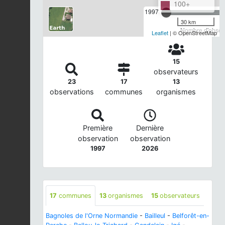
100+
1997
30 km
Nombre d'observ
Leaflet
| © OpenStreetMap
15
observateurs
23
17
13
observations
communes
organismes
Première
Dernière
observation
observation
1997
2026
17
communes
13
organismes
15
observateurs
Bagnoles de l'Orne Normandie
-
Bailleul
-
Belforêt-en-