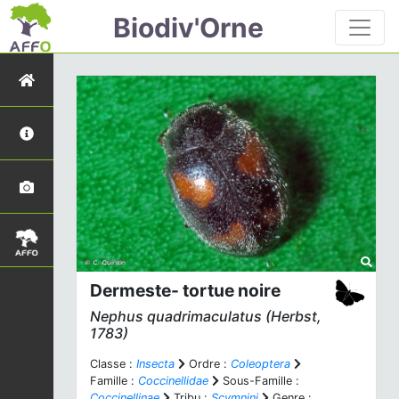
Biodiv'Orne
Dermeste- tortue noire
Nephus quadrimaculatus
(Herbst,
1783)
Classe :
Insecta
Ordre :
Coleoptera
Famille :
Coccinellidae
Sous-Famille :
Coccinellinae
Tribu :
Scymnini
Genre :