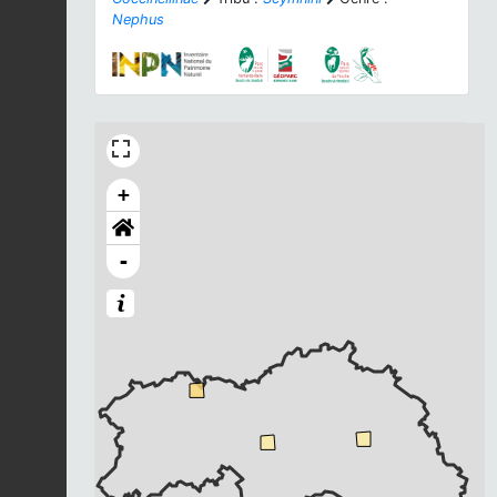
Nephus
+
-