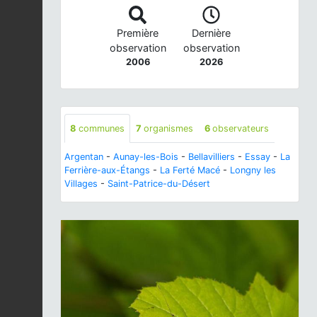
Première
Dernière
observation
observation
2006
2026
8
communes
7
organismes
6
observateurs
Argentan
-
Aunay-les-Bois
-
Bellavilliers
-
Essay
-
La
Ferrière-aux-Étangs
-
La Ferté Macé
-
Longny les
Villages
-
Saint-Patrice-du-Désert