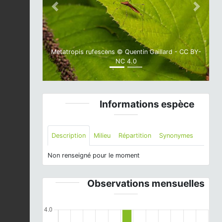
Previous
Next
Metatropis rufescens © Quentin Gaillard - CC BY-
NC 4.0
Informations espèce
Description
Milieu
Répartition
Synonymes
Non renseigné pour le moment
Observations mensuelles