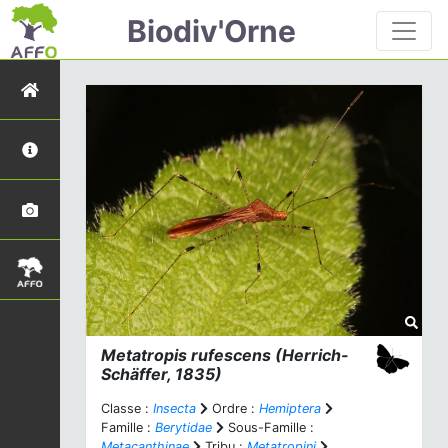
Biodiv'Orne
Metatropis rufescens
(Herrich-
Schäffer, 1835)
Classe :
Insecta
Ordre :
Hemiptera
Famille :
Berytidae
Sous-Famille :
Metacanthinae
Tribu :
Metatropini