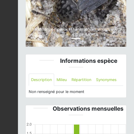
Previous
Next
Thanatophile sinueux (Thanatophilus sinuatus) © J.
Touroult - CC BY-NC-SA
Informations espèce
Description
Milieu
Répartition
Synonymes
Non renseigné pour le moment
Observations mensuelles