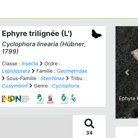
Ephyre trilignée (L')
Cyclophora linearia
(Hübner,
1799)
Classe :
Insecta
Ordre :
Lepidoptera
Famille :
Geometridae
Prev
Sous-Famille :
Sterrhinae
Tribu :
Cosymbiini
Genre :
Cyclophora
Ephyre t
34