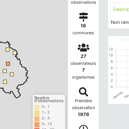
observations
Descri
Non ren
16
communes
27
observateurs
7
organismes
Nombre
d'observations
Première
0– 1
observation
1– 2
1976
2– 5
5– 10