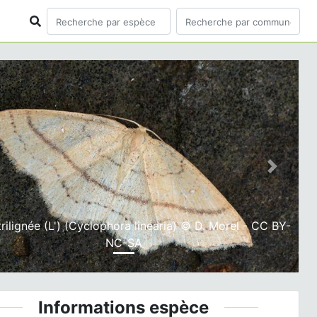
ious
Next
rilignée (L') (Cyclophora linearia) © D. Morel - CC BY-
NC-SA
Informations espèce