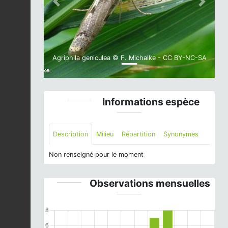
Previous
Next
Agriphila geniculea © F. Michalke - CC BY-NC-SA
Informations espèce
Description
Milieu
Répartition
Synonymes
Non renseigné pour le moment
Observations mensuelles