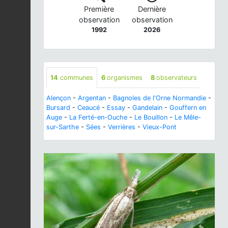
Première
Dernière
observation
observation
1992
2026
14
communes
6
organismes
8
observateurs
Alençon
-
Argentan
-
Bagnoles de l'Orne Normandie
-
Bursard
-
Ceaucé
-
Essay
-
Gandelain
-
Gouffern en
Auge
-
La Ferté-en-Ouche
-
Le Bouillon
-
Le Mêle-
sur-Sarthe
-
Sées
-
Verrières
-
Vieux-Pont