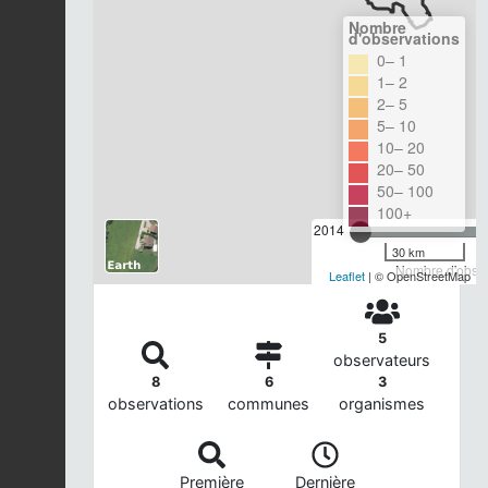
Nombre
d'observations
0– 1
1– 2
2– 5
5– 10
10– 20
20– 50
50– 100
100+
2014
30 km
Nombre d'observ
Leaflet
| © OpenStreetMap
5
observateurs
8
6
3
observations
communes
organismes
Première
Dernière