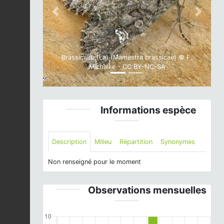
Previous
Next
Brassicaire (La) (Mamestra brassicae) © F.
Michalke - CC BY-NC-SA
Informations espèce
Description
Milieu
Répartition
Synonymes
Non renseigné pour le moment
Observations mensuelles