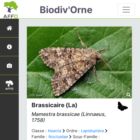
Biodiv'Orne
Brassicaire (La)
Mamestra brassicae
(Linnaeus,
1758)
Classe :
Insecta
Ordre :
Lepidoptera
Famille :
Noctuidae
Sous-Famille :