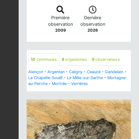
Première
Dernière
observation
observation
2009
2026
10
communes
8
organismes
9
observateurs
Alençon
-
Argentan
-
Caligny
-
Ceaucé
-
Gandelain
-
La Chapelle-Souëf
-
Le Mêle-sur-Sarthe
-
Mortagne-
au-Perche
-
Mortrée
-
Verrières